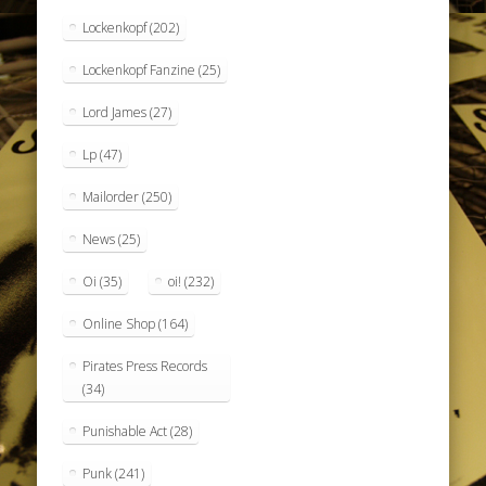
Lockenkopf
(202)
Lockenkopf Fanzine
(25)
Lord James
(27)
Lp
(47)
Mailorder
(250)
News
(25)
Oi
(35)
oi!
(232)
Online Shop
(164)
Pirates Press Records
(34)
Punishable Act
(28)
Punk
(241)