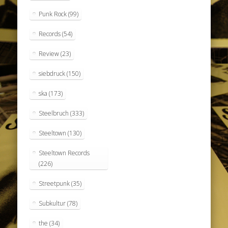
Punk Rock
(99)
Records
(54)
Review
(23)
siebdruck
(150)
ska
(173)
Steelbruch
(333)
Steeltown
(130)
Steeltown Records
(226)
Streetpunk
(35)
Subkultur
(78)
the
(34)