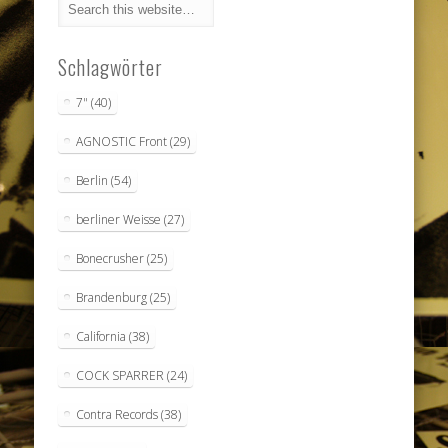
Schlagwörter
7"
(40)
AGNOSTIC Front
(29)
Berlin
(54)
berliner Weisse
(27)
Bonecrusher
(25)
Brandenburg
(25)
California
(38)
COCK SPARRER
(24)
Contra Records
(38)