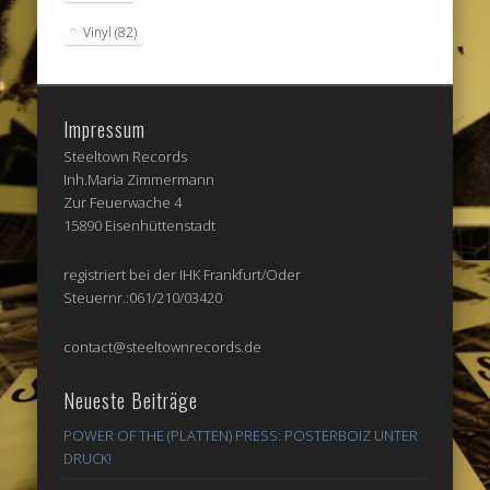
Vinyl
(82)
Impressum
Steeltown Records
Inh.Maria Zimmermann
Zur Feuerwache 4
15890 Eisenhüttenstadt
registriert bei der IHK Frankfurt/Oder
Steuernr.:061/210/03420
contact@steeltownrecords.de
Neueste Beiträge
POWER OF THE (PLATTEN) PRESS: POSTERBOIZ UNTER
DRUCK!