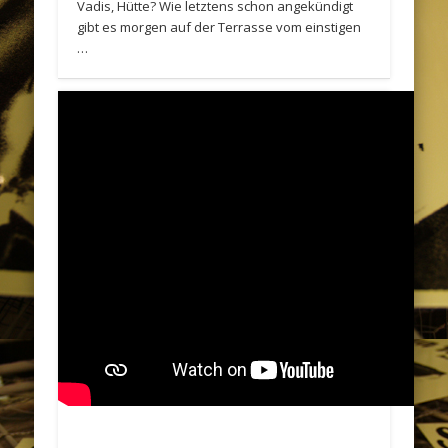
Vadis, Hütte? Wie letztens schon angekündigt
gibt es morgen auf der Terrasse vom einstigen
…