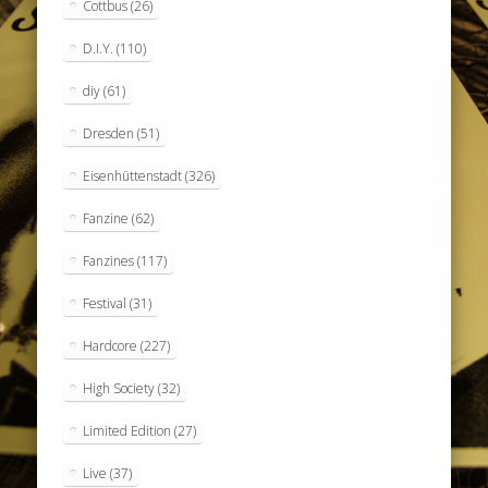
Cottbus
(26)
D.I.Y.
(110)
diy
(61)
Dresden
(51)
Eisenhüttenstadt
(326)
Fanzine
(62)
Fanzines
(117)
Festival
(31)
Hardcore
(227)
High Society
(32)
Limited Edition
(27)
Live
(37)