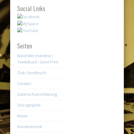
Social Links
Seiten
Band Merchandise /
Textildruck / Steel Print
Club Steelbruch
Contact
Datenschutzerklärung
Discographie
Kasse
Kundenportal