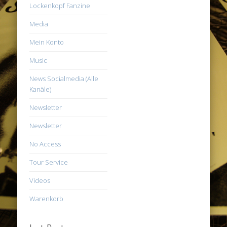
Lockenkopf Fanzine
Media
Mein Konto
Music
News Socialmedia (Alle
Kanäle)
Newsletter
Newsletter
No Access
Tour Service
Videos
Warenkorb