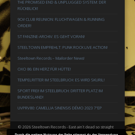
THE PROMISED END & UNPLUGGED SYSTEM: DER
RÜCKBLICK!
9Oi! CLUB REUNION: FLUCHTWAGEN & RUNNING
ORDER!
ST FANZINE-ARCHIV: ES GEHT VORAN!
STEELTOWN EMPFIEHLT: PUNK ROCK LIVE ACTION!
Steeltown Records – Mailorder News!
OXO 86: EIN HERZ FÜR HÜTTE!
TEMPELRITTER IM STEELBRUCH: ES WIRD SKURIL!
SPORT FREI! IM STEELBRUCH: DRITTER PLATZ IM
BUNDESLAND!
UVPRV80: CAMELLIA SINENSIS DÉMO 2023 7″EP
© 2026 Steeltown Records - East ain`t dead so straight
ahead
Durch die weitere Nutzung der Seite stimmst du der Verwendung