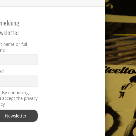
meldung
wsletter
st name or full
me
il
By continuing,
 accept the privacy
icy