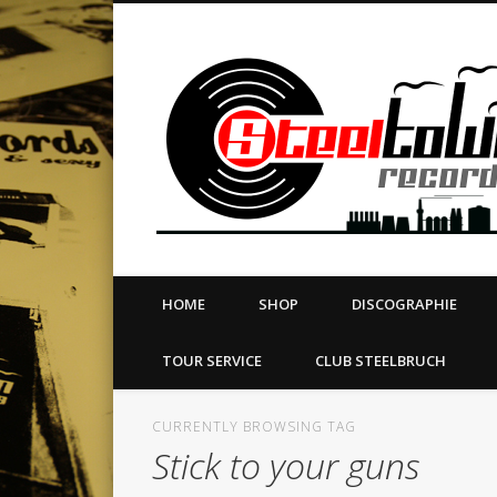
book
Twitter
Vimeo
Dribble
LinkedIn
LABEL | MERCH | PRINT | DIY | FANZINE | TOURSERVICE
HOME
SHOP
DISCOGRAPHIE
TOUR SERVICE
CLUB STEELBRUCH
CURRENTLY BROWSING TAG
Stick to your guns