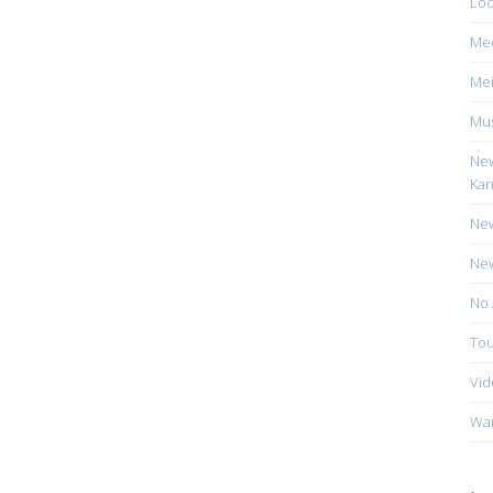
Loc
Me
Mei
Mus
New
Kan
New
New
No 
Tou
Vid
Wa