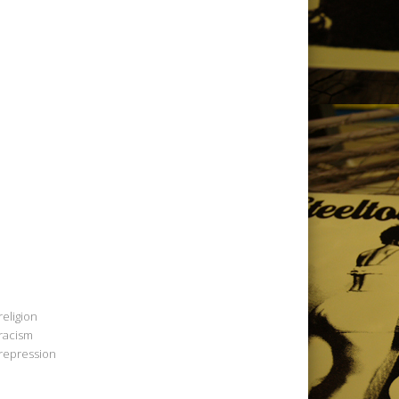
religion
racism
repression