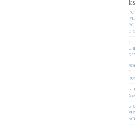
la
PO
(PL
PO
DR
TH
UN
DER
9Oi
FL
RU
ST 
GE
ST
PUN
ACT