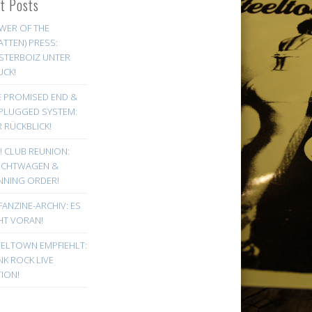
st Posts
WER OF THE
ATTEN) PRESS:
STERBOIZ UNTER
UCK!
E PROMISED END &
PLUGGED SYSTEM:
 RÜCKBLICK!
! CLUB REUNION:
UCHTWAGEN &
NNING ORDER!
FANZINE-ARCHIV: ES
HT VORAN!
EELTOWN EMPFIEHLT:
K ROCK LIVE
ION!