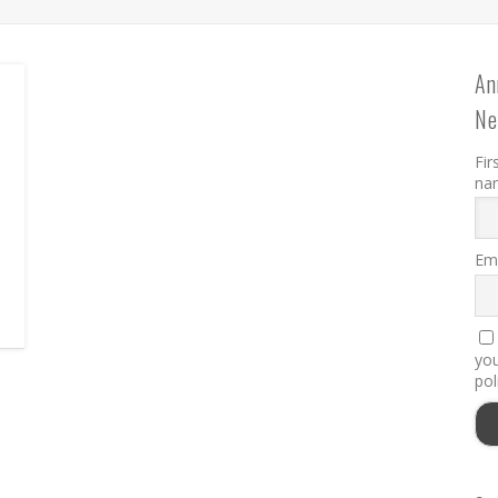
An
Ne
Fir
na
Ema
you
pol