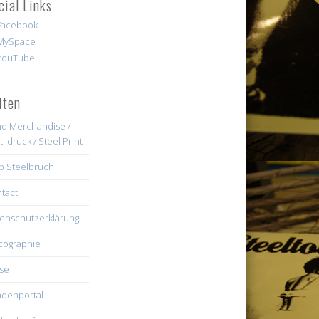
cial Links
iten
d Merchandise /
tildruck / Steel Print
b Steelbruch
tact
enschutzerklärung
cographie
se
denportal