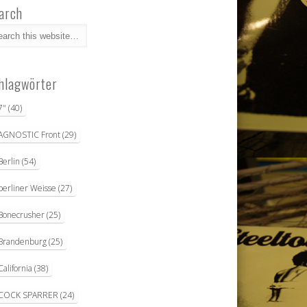
arch
hlagwörter
7"
(40)
AGNOSTIC Front
(29)
Berlin
(54)
berliner Weisse
(27)
Bonecrusher
(25)
Brandenburg
(25)
California
(38)
COCK SPARRER
(24)