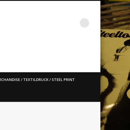
st ain`t dead so straight
CHANDISE / TEXTILDRUCK / STEEL PRINT