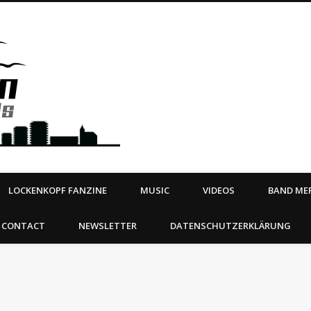
Steeltown Records – Ea
 | BOOKING
ahead
LOCKENKOPF FANZINE
MUSIC
VIDEOS
BAND MER
CONTACT
NEWSLETTER
DATENSCHUTZERKLÄRUNG