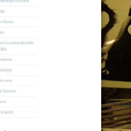
kenkopf Fanzine
dia
n Konto
ic
s Socialmedia (Alle
äle)
sletter
sletter
Access
r Service
eos
renkorb