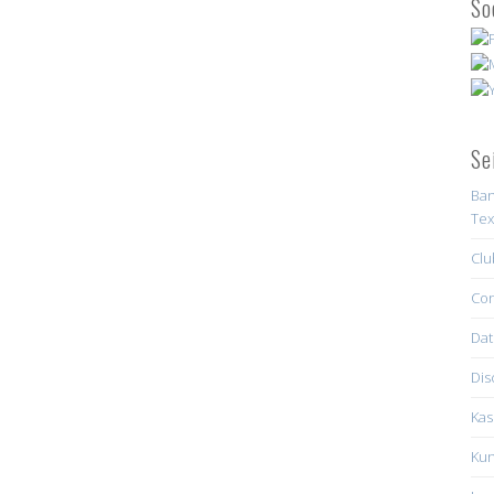
So
Se
Ban
Tex
Clu
Con
Dat
Dis
Kas
Kun