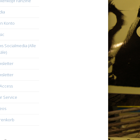
kenkopf Fanzine
dia
n Konto
ic
s Socialmedia (Alle
äle)
sletter
sletter
Access
r Service
eos
renkorb