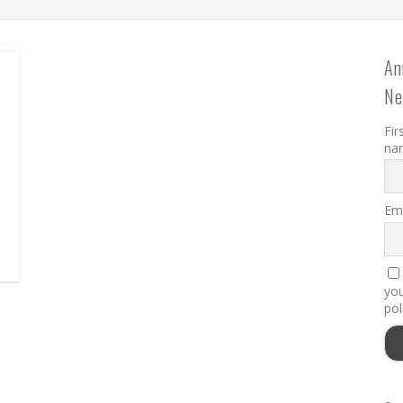
An
Ne
Fir
na
Ema
you
pol