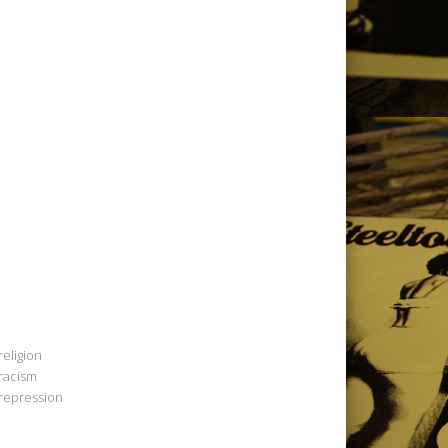
religion
racism
repression