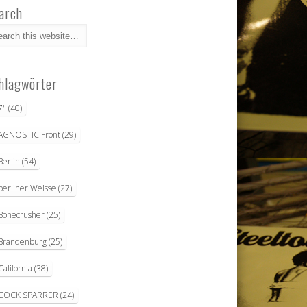
arch
hlagwörter
7"
(40)
AGNOSTIC Front
(29)
Berlin
(54)
berliner Weisse
(27)
Bonecrusher
(25)
Brandenburg
(25)
California
(38)
COCK SPARRER
(24)