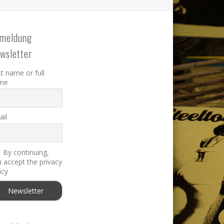
meldung
wsletter
st name or full
me
il
By continuing,
 accept the privacy
icy