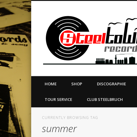
book
Twitter
Vimeo
Dribble
LinkedIn
LABEL | MERCH | PRINT | DIY | FANZINE | TOURSERVICE
HOME
SHOP
DISCOGRAPHIE
TOUR SERVICE
CLUB STEELBRUCH
CURRENTLY BROWSING TAG
summer