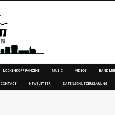
Steeltown Records – Ea
 | BOOKING
ahead
LOCKENKOPF FANZINE
MUSIC
VIDEOS
BAND MER
CONTACT
NEWSLETTER
DATENSCHUTZERKLÄRUNG