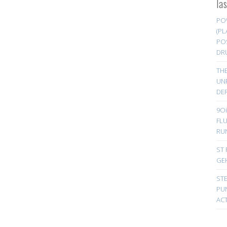
la
PO
(PL
PO
DR
TH
UN
DER
9Oi
FL
RU
ST 
GE
ST
PUN
ACT