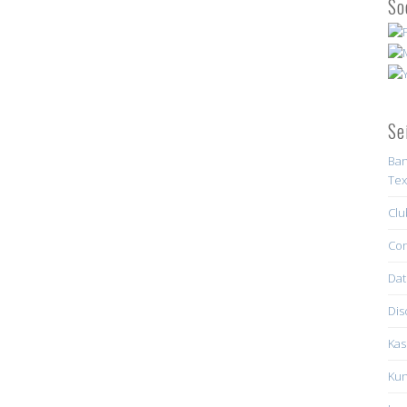
So
Se
Ban
Tex
Clu
Con
Dat
Dis
Kas
Kun