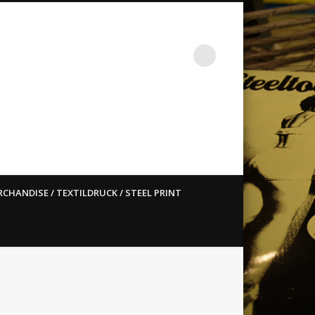
st ain`t dead so straight
CHANDISE / TEXTILDRUCK / STEEL PRINT