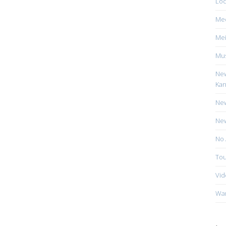
Loc
Me
Mei
Mus
New
Kan
New
New
No 
Tou
Vid
Wa