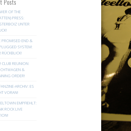
st Posts
WER OF THE
ATTEN) PRESS:
STERBOIZ UNTER
UCK!
E PROMISED END &
PLUGGED SYSTEM:
 RÜCKBLICK!
! CLUB REUNION:
UCHTWAGEN &
NNING ORDER!
FANZINE-ARCHIV: ES
HT VORAN!
EELTOWN EMPFIEHLT:
K ROCK LIVE
ION!