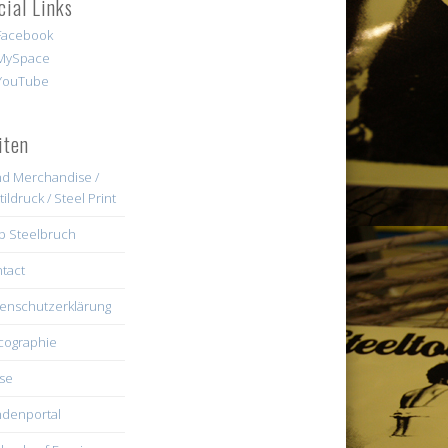
cial Links
iten
d Merchandise /
tildruck / Steel Print
b Steelbruch
tact
enschutzerklärung
cographie
se
denportal