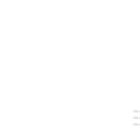
no 
no 
no 