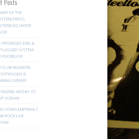
st Posts
WER OF THE
ATTEN) PRESS:
STERBOIZ UNTER
UCK!
E PROMISED END &
PLUGGED SYSTEM:
 RÜCKBLICK!
! CLUB REUNION:
UCHTWAGEN &
NNING ORDER!
FANZINE-ARCHIV: ES
HT VORAN!
EELTOWN EMPFIEHLT:
K ROCK LIVE
ION!