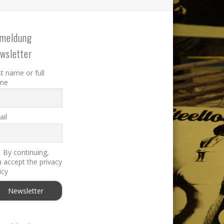
meldung
wsletter
st name or full
me
il
By continuing,
 accept the privacy
icy