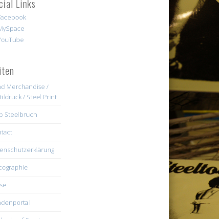
cial Links
iten
d Merchandise /
tildruck / Steel Print
b Steelbruch
tact
enschutzerklärung
cographie
se
denportal