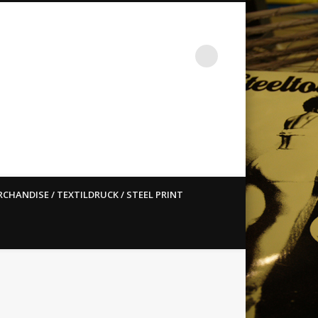
st ain`t dead so straight
CHANDISE / TEXTILDRUCK / STEEL PRINT