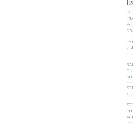
la
PO
(PL
PO
DR
TH
UN
DER
9Oi
FL
RU
ST 
GE
ST
PUN
ACT