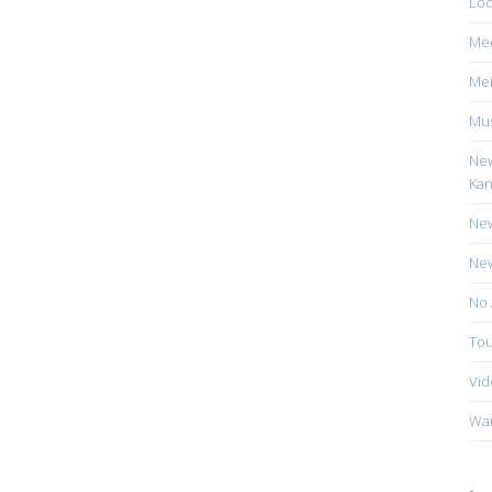
Loc
Me
Mei
Mus
New
Kan
New
New
No 
Tou
Vid
Wa