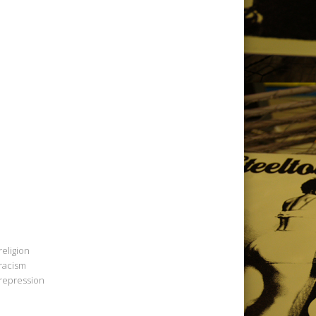
religion
racism
repression