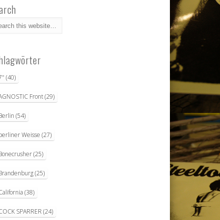
arch
hlagwörter
7"
(40)
AGNOSTIC Front
(29)
Berlin
(54)
berliner Weisse
(27)
Bonecrusher
(25)
Brandenburg
(25)
California
(38)
COCK SPARRER
(24)