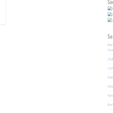
So
Se
Ban
Tex
Clu
Con
Dat
Dis
Kas
Kun