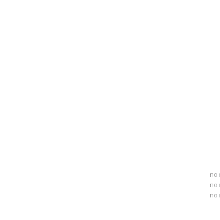
no 
no 
no 