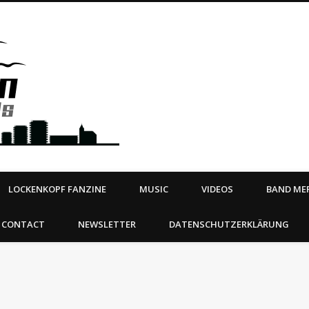
Steeltown Records – Ea
 | BOOKING
ahead
LOCKENKOPF FANZINE
MUSIC
VIDEOS
BAND MER
CONTACT
NEWSLETTER
DATENSCHUTZERKLÄRUNG