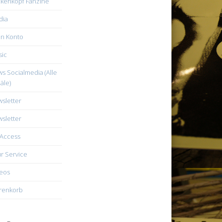
kenkopf Fanzine
dia
n Konto
ic
s Socialmedia (Alle
äle)
sletter
sletter
Access
r Service
eos
renkorb