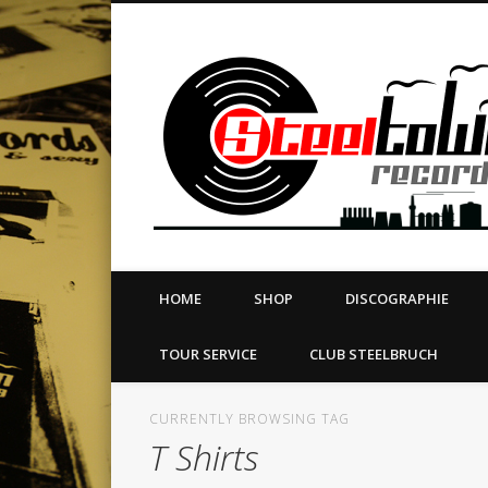
book
Twitter
Vimeo
Dribble
LinkedIn
LABEL | MERCH | PRINT | DIY | FANZINE | TOURSERVICE
HOME
SHOP
DISCOGRAPHIE
TOUR SERVICE
CLUB STEELBRUCH
CURRENTLY BROWSING TAG
T Shirts