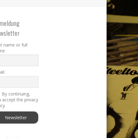
meldung
wsletter
st name or full
me
il
By continuing,
 accept the privacy
icy