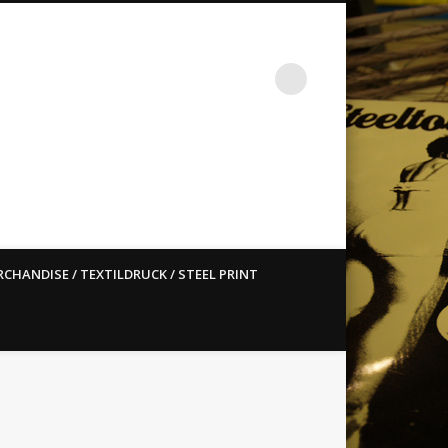
st ain`t dead so straight
CHANDISE / TEXTILDRUCK / STEEL PRINT