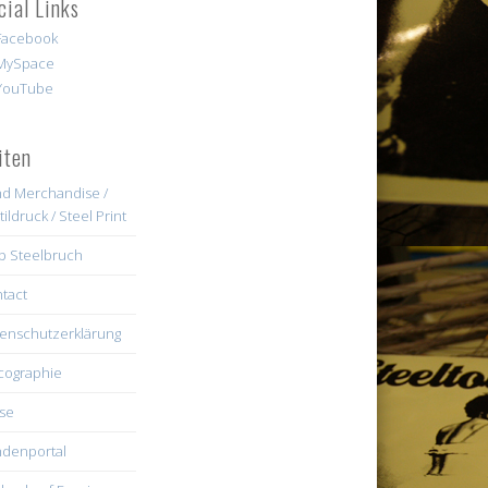
cial Links
iten
d Merchandise /
tildruck / Steel Print
b Steelbruch
tact
enschutzerklärung
cographie
se
denportal