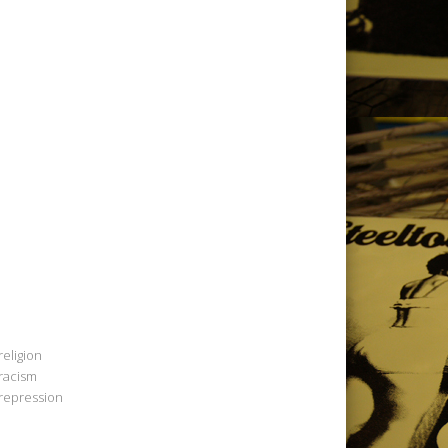
religion
racism
repression