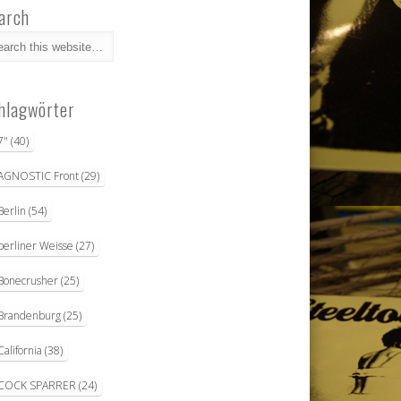
arch
hlagwörter
7"
(40)
AGNOSTIC Front
(29)
Berlin
(54)
berliner Weisse
(27)
Bonecrusher
(25)
Brandenburg
(25)
California
(38)
COCK SPARRER
(24)