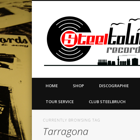
book
Twitter
Vimeo
Dribble
LinkedIn
LABEL | MERCH | PRINT | DIY | FANZINE | TOURSERVICE
HOME
SHOP
DISCOGRAPHIE
TOUR SERVICE
CLUB STEELBRUCH
CURRENTLY BROWSING TAG
Tarragona