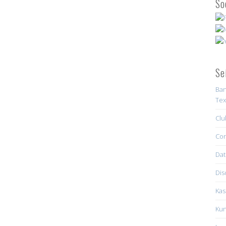
So
Se
Ban
Tex
Clu
Con
Dat
Dis
Kas
Kun