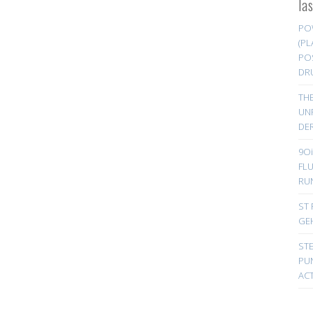
la
PO
(PL
PO
DR
TH
UN
DER
9Oi
FL
RU
ST 
GE
ST
PUN
ACT