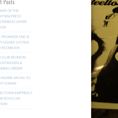
st Posts
WER OF THE
ATTEN) PRESS:
STERBOIZ UNTER
UCK!
E PROMISED END &
PLUGGED SYSTEM:
 RÜCKBLICK!
! CLUB REUNION:
UCHTWAGEN &
NNING ORDER!
FANZINE-ARCHIV: ES
HT VORAN!
EELTOWN EMPFIEHLT:
K ROCK LIVE
ION!