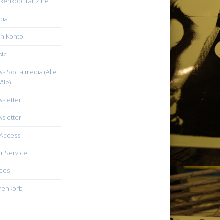
kenkopf Fanzine
dia
n Konto
ic
s Socialmedia (Alle
äle)
sletter
sletter
Access
r Service
eos
renkorb