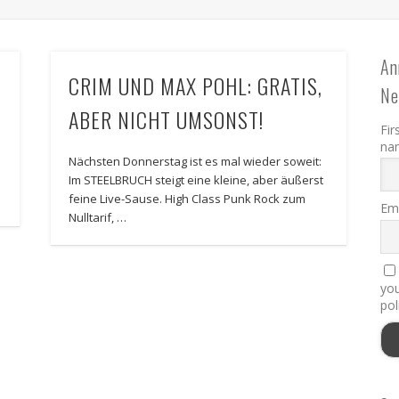
An
CRIM UND MAX POHL: GRATIS,
Ne
ABER NICHT UMSONST!
Fir
na
Nächsten Donnerstag ist es mal wieder soweit:
?
Im STEELBRUCH steigt eine kleine, aber äußerst
feine Live-Sause. High Class Punk Rock zum
Ema
Nulltarif, …
you
pol