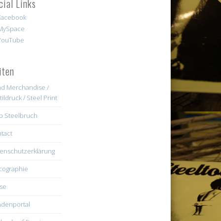
cial Links
iten
d Merchandise /
tildruck / Steel Print
b Steelbruch
tact
enschutzerklärung
cographie
se
denportal