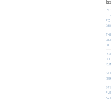
la
PO
(PL
PO
DR
TH
UN
DER
9Oi
FL
RU
ST 
GE
ST
PUN
ACT