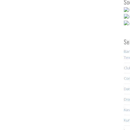
So
Se
Ban
Tex
Clu
Con
Dat
Dis
Kas
Kun