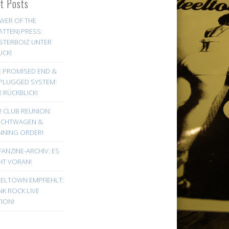
st Posts
WER OF THE
ATTEN) PRESS:
STERBOIZ UNTER
UCK!
E PROMISED END &
PLUGGED SYSTEM:
 RÜCKBLICK!
! CLUB REUNION:
UCHTWAGEN &
NNING ORDER!
FANZINE-ARCHIV: ES
HT VORAN!
EELTOWN EMPFIEHLT:
K ROCK LIVE
ION!