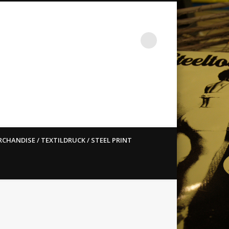
st ain`t dead so straight
CHANDISE / TEXTILDRUCK / STEEL PRINT