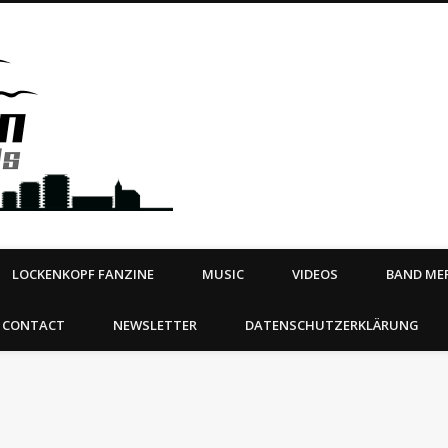
Steeltown Records – Ea
 | BOOKING
ahead
LOCKENKOPF FANZINE
MUSIC
VIDEOS
BAND MER
CONTACT
NEWSLETTER
DATENSCHUTZERKLÄRUNG