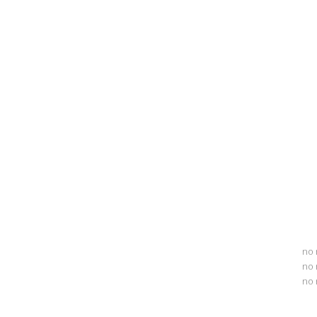
no 
no 
no 