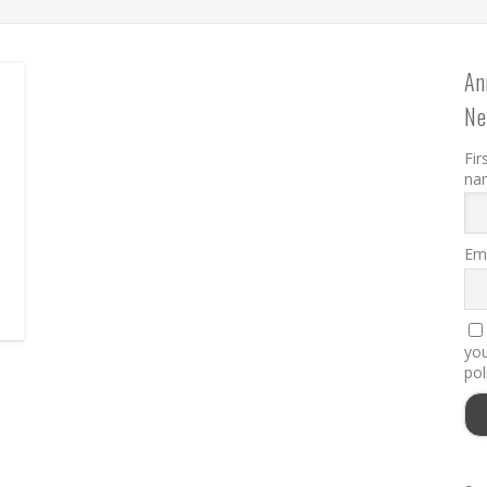
An
Ne
Fir
na
Ema
you
pol