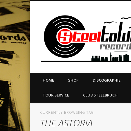
book
Twitter
Vimeo
Dribble
LinkedIn
LABEL | MERCH | PRINT | DIY | FANZINE | TOURSERVICE
HOME
SHOP
DISCOGRAPHIE
TOUR SERVICE
CLUB STEELBRUCH
CURRENTLY BROWSING TAG
THE ASTORIA