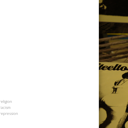
religion
racism
repression