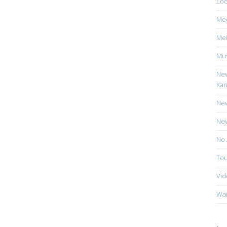
Loc
Me
Mei
Mus
New
Kan
New
New
No 
Tou
Vid
Wa