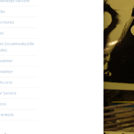
kenkopf Fanzine
dia
n Konto
ic
s Socialmedia (Alle
äle)
sletter
sletter
Access
r Service
eos
renkorb