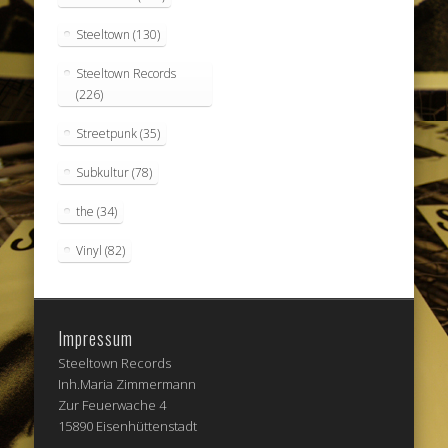
Steeltown
(130)
Steeltown Records
(226)
Streetpunk
(35)
Subkultur
(78)
the
(34)
Vinyl
(82)
Impressum
Steeltown Records
Inh.Maria Zimmermann
Zur Feuerwache 4
15890 Eisenhüttenstadt