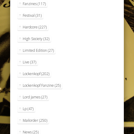
Fanzines
(117)
Festival
(31)
Hardcore
(227)
High Society
(32)
Limited Edition
(27)
Live
(37)
Lockenkopf
(202)
Lockenkopf Fanzine
(25)
Lord James
(27)
Lp
(47)
Mailorder
(250)
News
(25)