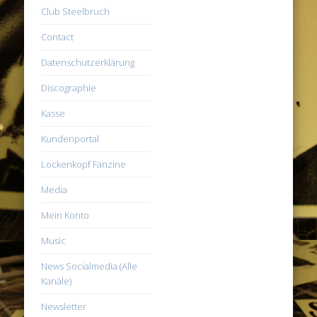
Club Steelbruch
Contact
Datenschutzerklärung
Discographie
Kasse
Kundenportal
Lockenkopf Fanzine
Media
Mein Konto
Music
News Socialmedia (Alle
Kanäle)
Newsletter