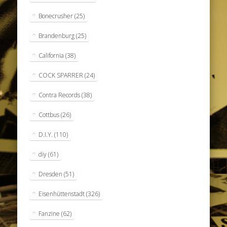
Bonecrusher
(25)
Brandenburg
(25)
California
(38)
COCK SPARRER
(24)
Contra Records
(38)
Cottbus
(26)
D.I.Y.
(110)
diy
(61)
Dresden
(51)
Eisenhüttenstadt
(326)
Fanzine
(62)