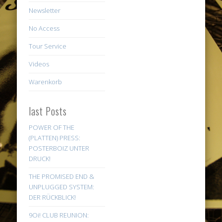
Newsletter
No Access
Tour Service
Videos
Warenkorb
last Posts
POWER OF THE
(PLATTEN) PRESS:
POSTERBOIZ UNTER
DRUCK!
THE PROMISED END &
UNPLUGGED SYSTEM:
DER RÜCKBLICK!
9Oi! CLUB REUNION: