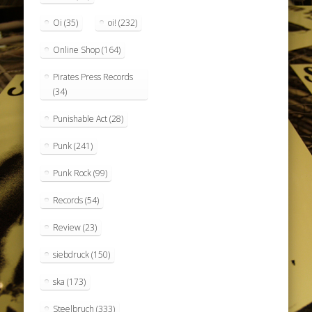
Oi
(35)
oi!
(232)
Online Shop
(164)
Pirates Press Records
(34)
Punishable Act
(28)
Punk
(241)
Punk Rock
(99)
Records
(54)
Review
(23)
siebdruck
(150)
ska
(173)
Steelbruch
(333)