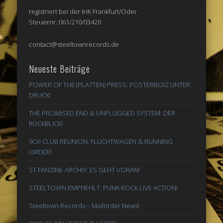
registriert bei der IHK Frankfurt/Oder
Steuernr.:061/210/03420
contact@steeltownrecords.de
Neueste Beiträge
POWER OF THE (PLATTEN) PRESS: POSTERBOIZ UNTER
DRUCK!
THE PROMISED END & UNPLUGGED SYSTEM: DER
RÜCKBLICK!
9Oi! CLUB REUNION: FLUCHTWAGEN & RUNNING
ORDER!
ST FANZINE-ARCHIV: ES GEHT VORAN!
STEELTOWN EMPFIEHLT: PUNK ROCK LIVE ACTION!
Steeltown Records – Mailorder News!