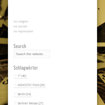
no religion
no racism
no repression
Search
Schlagwörter
7"
(40)
AGNOSTIC Front
(29)
Berlin
(54)
berliner Weisse
(27)