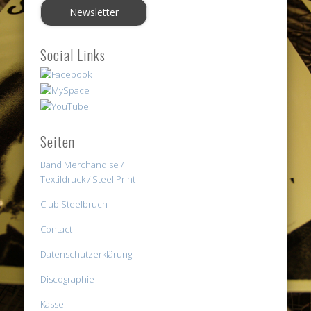
Social Links
Seiten
Band Merchandise /
Textildruck / Steel Print
Club Steelbruch
Contact
Datenschutzerklärung
Discographie
Kasse