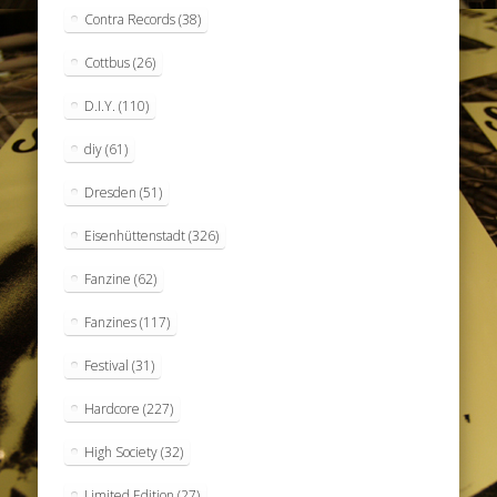
Contra Records
(38)
Cottbus
(26)
D.I.Y.
(110)
diy
(61)
Dresden
(51)
Eisenhüttenstadt
(326)
Fanzine
(62)
Fanzines
(117)
Festival
(31)
Hardcore
(227)
High Society
(32)
Limited Edition
(27)