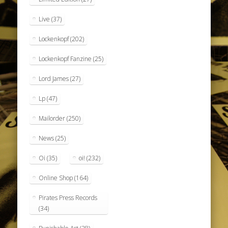
Live
(37)
Lockenkopf
(202)
Lockenkopf Fanzine
(25)
Lord James
(27)
Lp
(47)
Mailorder
(250)
News
(25)
Oi
(35)
oi!
(232)
Online Shop
(164)
Pirates Press Records
(34)