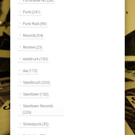
Punishable Act
(28)
Punk
(241)
Punk Rock
(99)
Records
(54)
Review
(23)
siebdruck
(150)
ska
(173)
Steelbruch
(333)
Steeltown
(130)
Steeltown Records
(226)
Streetpunk
(35)