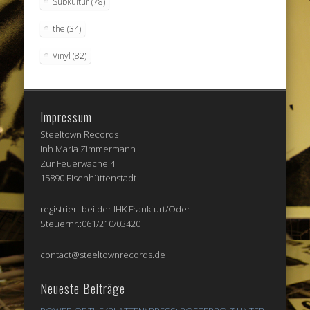
Subkultur
(78)
the
(34)
Vinyl
(82)
Impressum
Steeltown Records
Inh.Maria Zimmermann
Zur Feuerwache 4
15890 Eisenhüttenstadt
registriert bei der IHK Frankfurt/Oder
Steuernr.:061/210/03420
contact@steeltownrecords.de
Neueste Beiträge