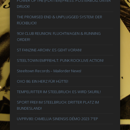
POWER OF THE (PLATTEN) PRESS: POSTERBOIZ UNTER
DRUCK!
THE PROMISED END & UNPLUGGED SYSTEM: DER
RÜCKBLICK!
9Oi! CLUB REUNION: FLUCHTWAGEN & RUNNING
ORDER!
ST FANZINE-ARCHIV: ES GEHT VORAN!
STEELTOWN EMPFIEHLT: PUNK ROCK LIVE ACTION!
Steeltown Records – Mailorder News!
OXO 86: EIN HERZ FÜR HÜTTE!
TEMPELRITTER IM STEELBRUCH: ES WIRD SKURIL!
SPORT FREI! IM STEELBRUCH: DRITTER PLATZ IM
BUNDESLAND!
UVPRV80: CAMELLIA SINENSIS DÉMO 2023 7″EP