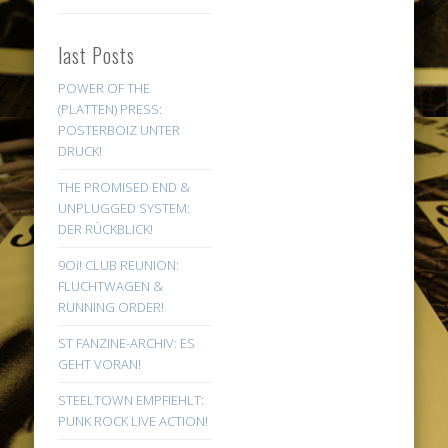
last Posts
POWER OF THE
(PLATTEN) PRESS:
POSTERBOIZ UNTER
DRUCK!
THE PROMISED END &
UNPLUGGED SYSTEM:
DER RÜCKBLICK!
9Oi! CLUB REUNION:
FLUCHTWAGEN &
RUNNING ORDER!
ST FANZINE-ARCHIV: ES
GEHT VORAN!
STEELTOWN EMPFIEHLT:
PUNK ROCK LIVE ACTION!