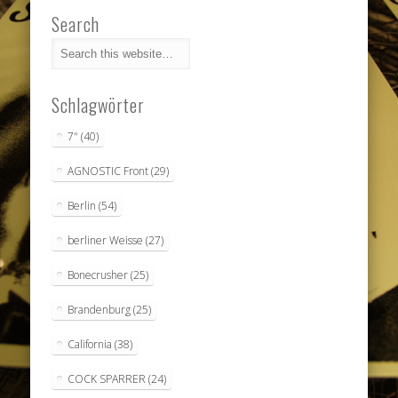
Search
Schlagwörter
7"
(40)
AGNOSTIC Front
(29)
Berlin
(54)
berliner Weisse
(27)
Bonecrusher
(25)
Brandenburg
(25)
California
(38)
COCK SPARRER
(24)