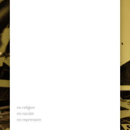
no religion
no racism
no repression