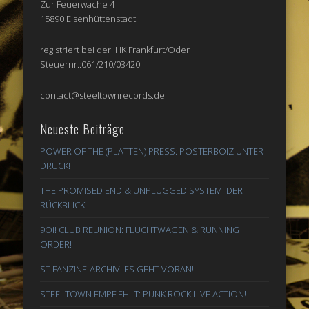
Zur Feuerwache 4
15890 Eisenhüttenstadt
registriert bei der IHK Frankfurt/Oder
Steuernr.:061/210/03420
contact@steeltownrecords.de
Neueste Beiträge
POWER OF THE (PLATTEN) PRESS: POSTERBOIZ UNTER
DRUCK!
THE PROMISED END & UNPLUGGED SYSTEM: DER
RÜCKBLICK!
9Oi! CLUB REUNION: FLUCHTWAGEN & RUNNING
ORDER!
ST FANZINE-ARCHIV: ES GEHT VORAN!
STEELTOWN EMPFIEHLT: PUNK ROCK LIVE ACTION!