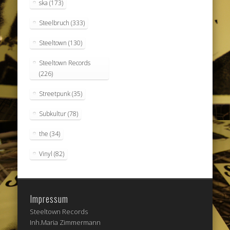
ska
(173)
Steelbruch
(333)
Steeltown
(130)
Steeltown Records
(226)
Streetpunk
(35)
Subkultur
(78)
the
(34)
Vinyl
(82)
Impressum
Steeltown Records
Inh.Maria Zimmermann