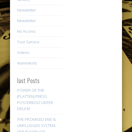
Newsletter
Newsletter
No Access
Tour Service
Videos
Warenkorb
last Posts
POWER OF THE
(PLATTEN) PRESS:
POSTERBOIZ UNTER
DRUCK!
THE PROMISED END &
UNPLUGGED SYSTEM:
DER RÜCKBLICK!