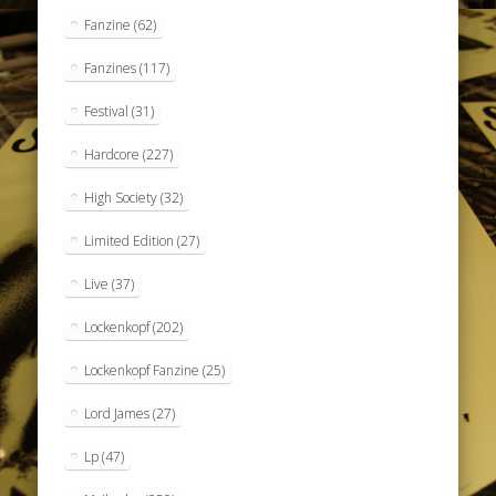
Fanzine
(62)
Fanzines
(117)
Festival
(31)
Hardcore
(227)
High Society
(32)
Limited Edition
(27)
Live
(37)
Lockenkopf
(202)
Lockenkopf Fanzine
(25)
Lord James
(27)
Lp
(47)