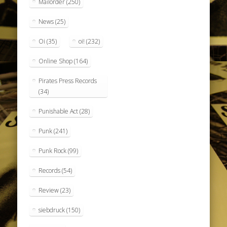
Mailorder
(250)
News
(25)
Oi
(35)
oi!
(232)
Online Shop
(164)
Pirates Press Records
(34)
Punishable Act
(28)
Punk
(241)
Punk Rock
(99)
Records
(54)
Review
(23)
siebdruck
(150)