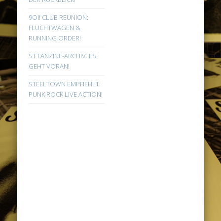
9Oi! CLUB REUNION:
FLUCHTWAGEN &
RUNNING ORDER!
ST FANZINE-ARCHIV: ES
GEHT VORAN!
STEELTOWN EMPFIEHLT:
PUNK ROCK LIVE ACTION!