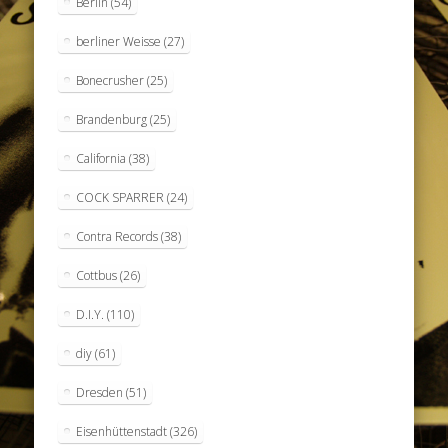
Berlin
(54)
berliner Weisse
(27)
Bonecrusher
(25)
Brandenburg
(25)
California
(38)
COCK SPARRER
(24)
Contra Records
(38)
Cottbus
(26)
D.I.Y.
(110)
diy
(61)
Dresden
(51)
Eisenhüttenstadt
(326)