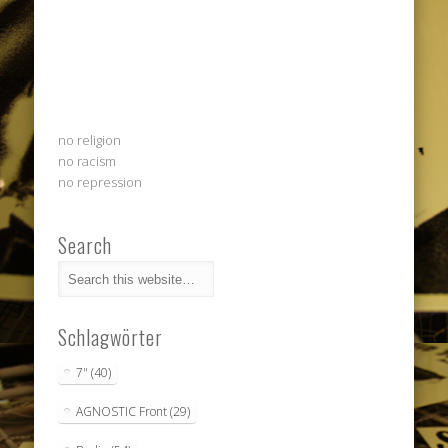
no religion
no racism
no repression
Search
Schlagwörter
7"
(40)
AGNOSTIC Front
(29)