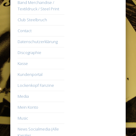
Band Merchandise /
Textildruck / Steel Print
Club Steelbruch
Contact
Datenschutzerklärung
Discographie
Kasse
Kundenportal
Lockenkopf Fanzine
Media
Mein Konto
Music
News Socialmedia (Alle
Kanäle)