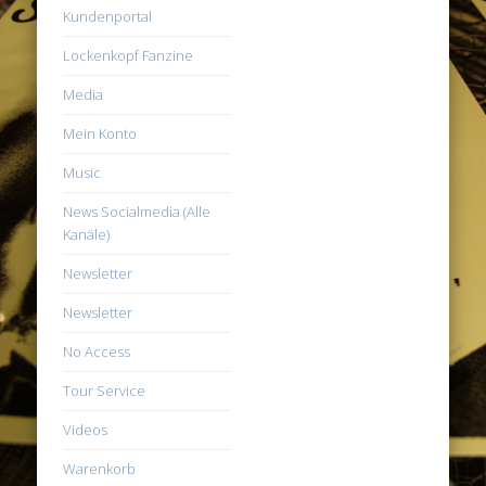
Kundenportal
Lockenkopf Fanzine
Media
Mein Konto
Music
News Socialmedia (Alle
Kanäle)
Newsletter
Newsletter
No Access
Tour Service
Videos
Warenkorb