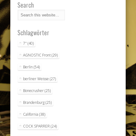
Search
Schlagwörter
7"
(40)
AGNOSTIC Front
(29)
Berlin
(54)
berliner Weisse
(27)
Bonecrusher
(25)
Brandenburg
(25)
California
(38)
COCK SPARRER
(24)