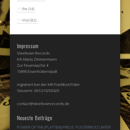
the
(34)
Vinyl
(82)
Impressum
Steeltown Records
Inh.Maria Zimmermann
Zur Feuerwache 4
15890 Eisenhüttenstadt
registriert bei der IHK Frankfurt/Oder
Steuernr.:061/210/03420
contact@steeltownrecords.de
Neueste Beiträge
POWER OF THE (PLATTEN) PRESS: POSTERBOIZ UNTER