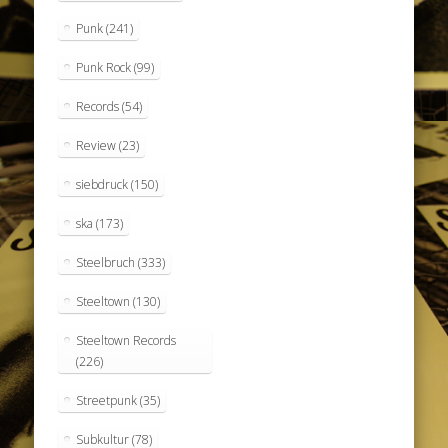
Punk
(241)
Punk Rock
(99)
Records
(54)
Review
(23)
siebdruck
(150)
ska
(173)
Steelbruch
(333)
Steeltown
(130)
Steeltown Records
(226)
Streetpunk
(35)
Subkultur
(78)