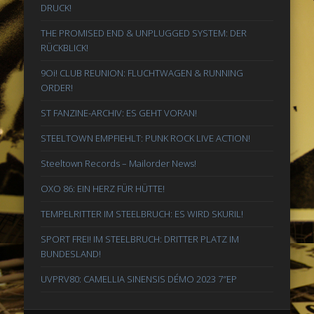
DRUCK!
THE PROMISED END & UNPLUGGED SYSTEM: DER
RÜCKBLICK!
9Oi! CLUB REUNION: FLUCHTWAGEN & RUNNING
ORDER!
ST FANZINE-ARCHIV: ES GEHT VORAN!
STEELTOWN EMPFIEHLT: PUNK ROCK LIVE ACTION!
Steeltown Records – Mailorder News!
OXO 86: EIN HERZ FÜR HÜTTE!
TEMPELRITTER IM STEELBRUCH: ES WIRD SKURIL!
SPORT FREI! IM STEELBRUCH: DRITTER PLATZ IM
BUNDESLAND!
UVPRV80: CAMELLIA SINENSIS DÉMO 2023 7″EP