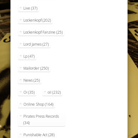
Live
(37)
Lockenkopf
(202)
Lockenkopf Fanzine
(25)
Lord James
(27)
Lp
(47)
Mailorder
(250)
News
(25)
Oi
(35)
oi!
(232)
Online Shop
(164)
Pirates Press Records
(34)
Punishable Act
(28)