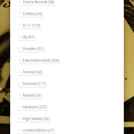
Contra Records
(38)
Cottbus
(26)
D.I.Y.
(110)
diy
(61)
Dresden
(51)
Eisenhüttenstadt
(326)
Fanzine
(62)
Fanzines
(117)
Festival
(31)
Hardcore
(227)
High Society
(32)
Limited Edition
(27)