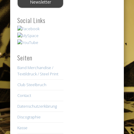
Social Links
Seiten
Band Merchandise /
Textildruck / Steel Print
Club Steelbruch
Contact
Datenschutzerklärung
Discographie
Kasse