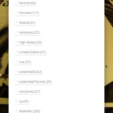
Fanzine
(62)
Fanzines
(117)
Festival
(31)
Hardcore
(227)
High Society
(32)
Limited Edition
(27)
Live
(37)
Lockenkopf
(202)
Lockenkopf Fanzine
(25)
Lord James
(27)
Lp
(47)
Mailorder
(250)