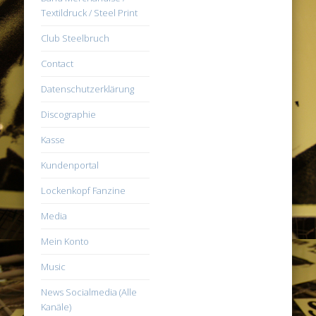
Textildruck / Steel Print
Club Steelbruch
Contact
Datenschutzerklärung
Discographie
Kasse
Kundenportal
Lockenkopf Fanzine
Media
Mein Konto
Music
News Socialmedia (Alle
Kanäle)