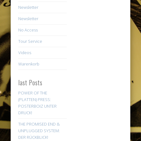
Newsletter
Newsletter
No Access
Tour Service
Videos
Warenkorb
last Posts
POWER OF THE
(PLATTEN) PRESS:
POSTERBOIZ UNTER
DRUCK!
THE PROMISED END &
UNPLUGGED SYSTEM:
DER RÜCKBLICK!