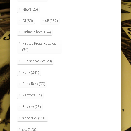
News
(25)
Oi
(35)
oi!
(232)
Online Shop
(164)
Pirates Press Records
(34)
Punishable Act
(28)
Punk
(241)
Punk Rock
(99)
Records
(54)
Review
(23)
siebdruck
(150)
ska
(173)