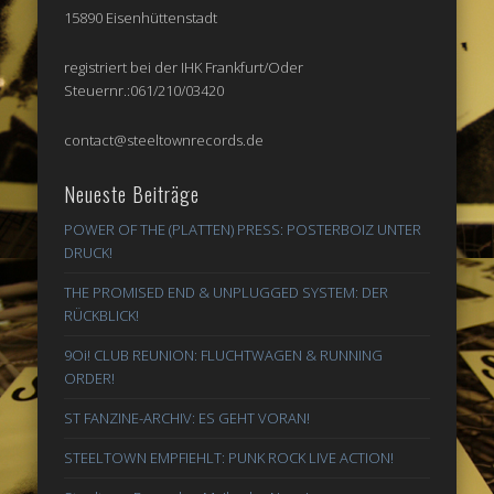
15890 Eisenhüttenstadt
registriert bei der IHK Frankfurt/Oder
Steuernr.:061/210/03420
contact@steeltownrecords.de
Neueste Beiträge
POWER OF THE (PLATTEN) PRESS: POSTERBOIZ UNTER
DRUCK!
THE PROMISED END & UNPLUGGED SYSTEM: DER
RÜCKBLICK!
9Oi! CLUB REUNION: FLUCHTWAGEN & RUNNING
ORDER!
ST FANZINE-ARCHIV: ES GEHT VORAN!
STEELTOWN EMPFIEHLT: PUNK ROCK LIVE ACTION!