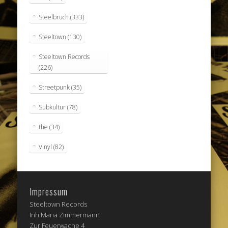
Steelbruch
(333)
Steeltown
(130)
Steeltown Records
(226)
Streetpunk
(35)
Subkultur
(78)
the
(34)
Vinyl
(82)
Impressum
Steeltown Records
Inh.Maria Zimmermann
Zur Feuerwache 4