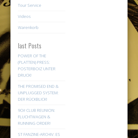
Tour Service
Videos
Warenkorb
last Posts
POWER OF THE
(PLATTEN) PRESS:
POSTERBOIZ UNTER
DRUCK!
THE PROMISED END &
UNPLUGGED SYSTEM:
DER RÜCKBLICK!
9Oi! CLUB REUNION:
FLUCHTWAGEN &
RUNNING ORDER!
ST FANZINE-ARCHIV: ES