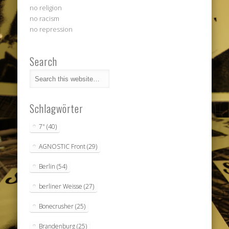
no religion
no racism
no repression
Search
Schlagwörter
7"
(40)
AGNOSTIC Front
(29)
Berlin
(54)
berliner Weisse
(27)
Bonecrusher
(25)
Brandenburg
(25)