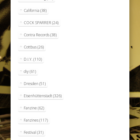
California
(38)
COCK SPARRER
(24)
Contra Records
(38)
Cottbus
(26)
D.I.Y.
(110)
diy
(61)
Dresden
(51)
Eisenhüttenstadt
(326)
Fanzine
(62)
Fanzines
(117)
Festival
(31)