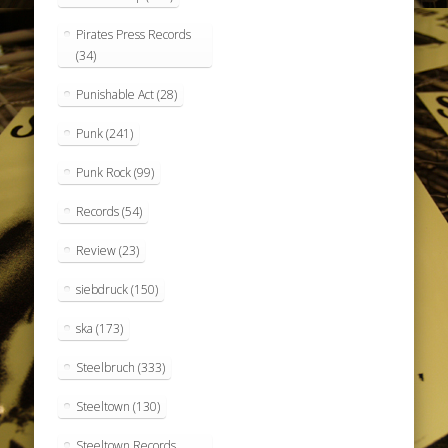
Pirates Press Records
(34)
Punishable Act
(28)
Punk
(241)
Punk Rock
(99)
Records
(54)
Review
(23)
siebdruck
(150)
ska
(173)
Steelbruch
(333)
Steeltown
(130)
Steeltown Records