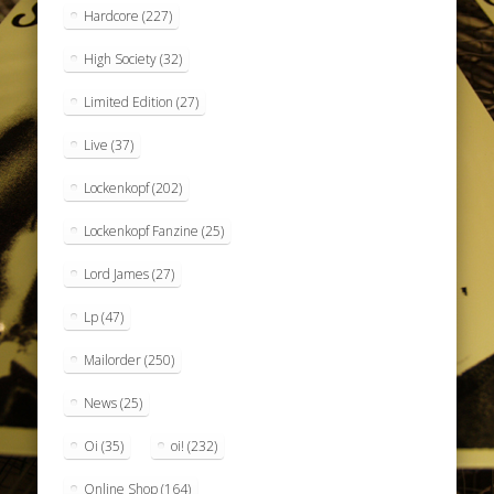
Hardcore
(227)
High Society
(32)
Limited Edition
(27)
Live
(37)
Lockenkopf
(202)
Lockenkopf Fanzine
(25)
Lord James
(27)
Lp
(47)
Mailorder
(250)
News
(25)
Oi
(35)
oi!
(232)
Online Shop
(164)