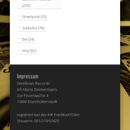
(226)
Streetpunk
(35)
Subkultur
(78)
the
(34)
Vinyl
(82)
Impressum
Steeltown Records
Inh.Maria Zimmermann
Zur Feuerwache 4
15890 Eisenhüttenstadt
registriert bei der IHK Frankfurt/Oder
Steuernr.:061/210/03420