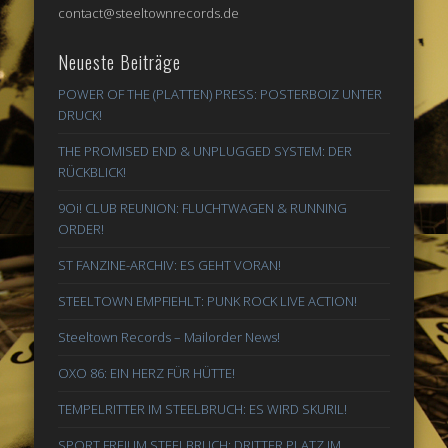
contact@steeltownrecords.de
Neueste Beiträge
POWER OF THE (PLATTEN) PRESS: POSTERBOIZ UNTER
DRUCK!
THE PROMISED END & UNPLUGGED SYSTEM: DER
RÜCKBLICK!
9Oi! CLUB REUNION: FLUCHTWAGEN & RUNNING
ORDER!
ST FANZINE-ARCHIV: ES GEHT VORAN!
STEELTOWN EMPFIEHLT: PUNK ROCK LIVE ACTION!
Steeltown Records – Mailorder News!
OXO 86: EIN HERZ FÜR HÜTTE!
TEMPELRITTER IM STEELBRUCH: ES WIRD SKURIL!
SPORT FREI! IM STEELBRUCH: DRITTER PLATZ IM