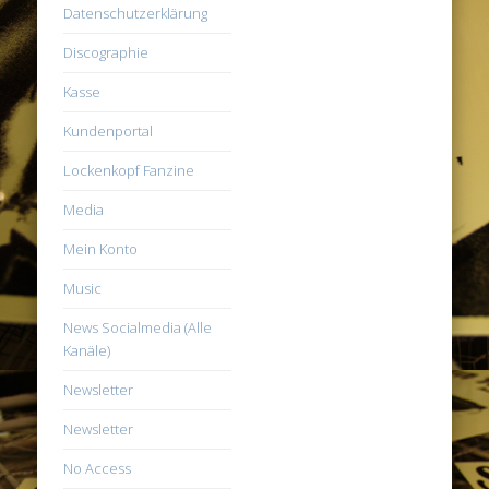
Datenschutzerklärung
Discographie
Kasse
Kundenportal
Lockenkopf Fanzine
Media
Mein Konto
Music
News Socialmedia (Alle
Kanäle)
Newsletter
Newsletter
No Access