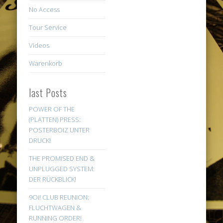
No Access
Tour Service
Videos
Warenkorb
last Posts
POWER OF THE
(PLATTEN) PRESS:
POSTERBOIZ UNTER
DRUCK!
THE PROMISED END &
UNPLUGGED SYSTEM:
DER RÜCKBLICK!
9Oi! CLUB REUNION:
FLUCHTWAGEN &
RUNNING ORDER!