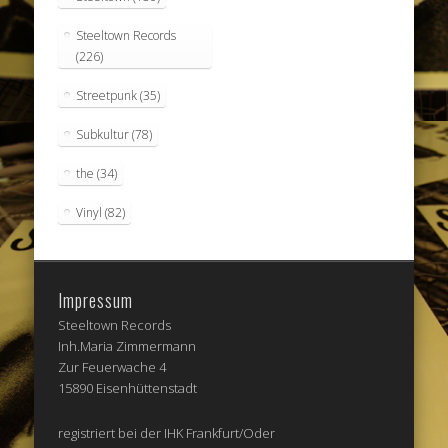
Steeltown Records
(226)
Streetpunk
(35)
Subkultur
(78)
the
(34)
Vinyl
(82)
Impressum
Steeltown Records
Inh.Maria Zimmermann
Zur Feuerwache 4
15890 Eisenhüttenstadt
registriert bei der IHK Frankfurt/Oder