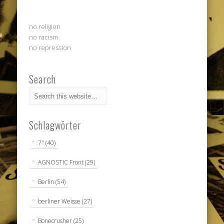
no religion
no racism
no repression
Search
Schlagwörter
7"
(40)
AGNOSTIC Front
(29)
Berlin
(54)
berliner Weisse
(27)
Bonecrusher
(25)