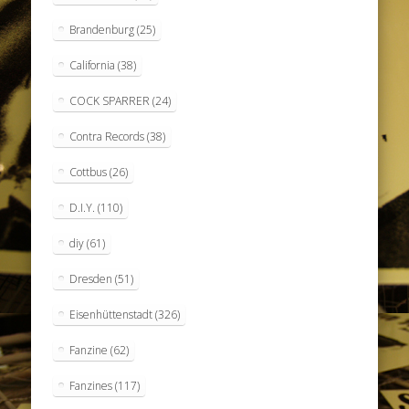
Brandenburg
(25)
California
(38)
COCK SPARRER
(24)
Contra Records
(38)
Cottbus
(26)
D.I.Y.
(110)
diy
(61)
Dresden
(51)
Eisenhüttenstadt
(326)
Fanzine
(62)
Fanzines
(117)