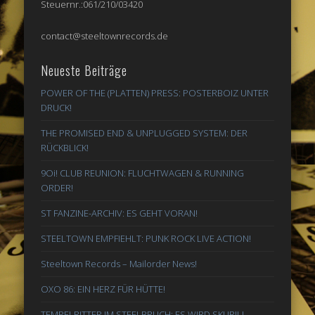
Steuernr.:061/210/03420
contact@steeltownrecords.de
Neueste Beiträge
POWER OF THE (PLATTEN) PRESS: POSTERBOIZ UNTER
DRUCK!
THE PROMISED END & UNPLUGGED SYSTEM: DER
RÜCKBLICK!
9Oi! CLUB REUNION: FLUCHTWAGEN & RUNNING
ORDER!
ST FANZINE-ARCHIV: ES GEHT VORAN!
STEELTOWN EMPFIEHLT: PUNK ROCK LIVE ACTION!
Steeltown Records – Mailorder News!
OXO 86: EIN HERZ FÜR HÜTTE!
TEMPELRITTER IM STEELBRUCH: ES WIRD SKURIL!