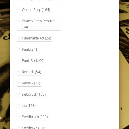
Online Shop
(164)
Pirates Press Records
(34)
Punishable Act
(28)
Punk
(241)
Punk Rock
(99)
Records
(54)
Review
(23)
siebdruck
(150)
ska
(173)
Steelbruch
(333)
Steeltown
(130)