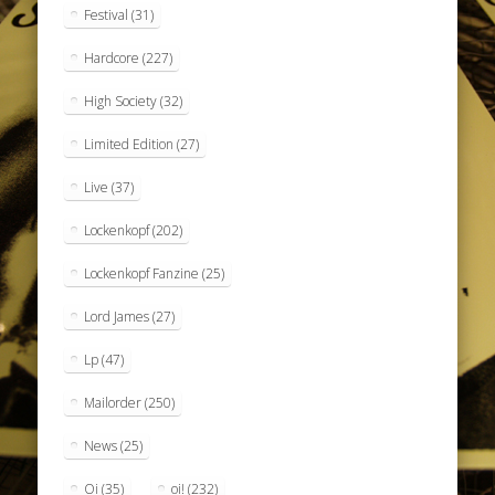
Festival
(31)
Hardcore
(227)
High Society
(32)
Limited Edition
(27)
Live
(37)
Lockenkopf
(202)
Lockenkopf Fanzine
(25)
Lord James
(27)
Lp
(47)
Mailorder
(250)
News
(25)
Oi
(35)
oi!
(232)