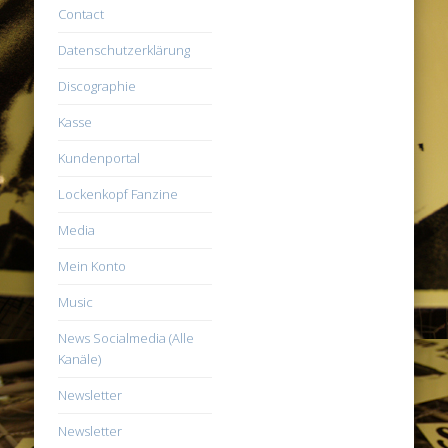
Contact
Datenschutzerklärung
Discographie
Kasse
Kundenportal
Lockenkopf Fanzine
Media
Mein Konto
Music
News Socialmedia (Alle
Kanäle)
Newsletter
Newsletter