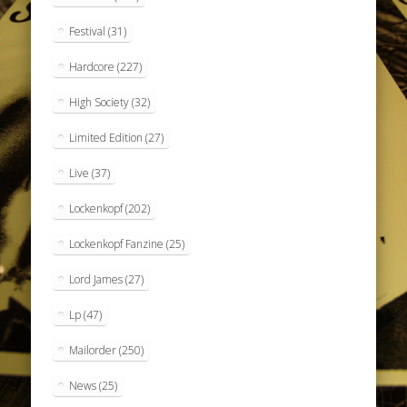
Festival
(31)
Hardcore
(227)
High Society
(32)
Limited Edition
(27)
Live
(37)
Lockenkopf
(202)
Lockenkopf Fanzine
(25)
Lord James
(27)
Lp
(47)
Mailorder
(250)
News
(25)