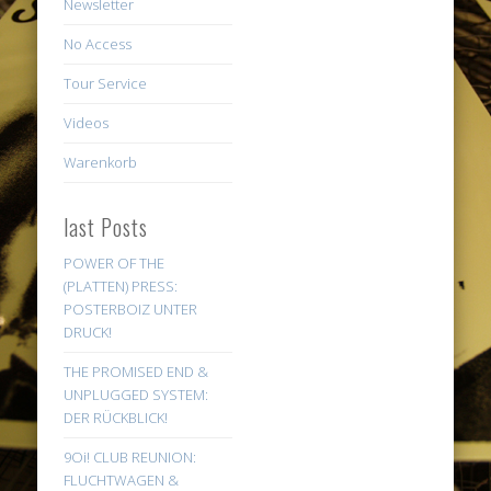
Newsletter
No Access
Tour Service
Videos
Warenkorb
last Posts
POWER OF THE
(PLATTEN) PRESS:
POSTERBOIZ UNTER
DRUCK!
THE PROMISED END &
UNPLUGGED SYSTEM:
DER RÜCKBLICK!
9Oi! CLUB REUNION:
FLUCHTWAGEN &