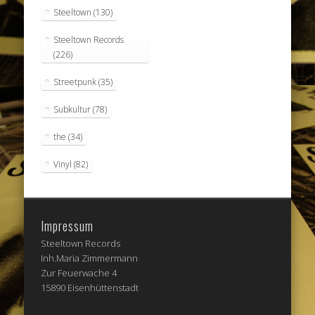
Steeltown
(130)
Steeltown Records
(226)
Streetpunk
(35)
Subkultur
(78)
the
(34)
Vinyl
(82)
Impressum
Steeltown Records
Inh.Maria Zimmermann
Zur Feuerwache 4
15890 Eisenhüttenstadt