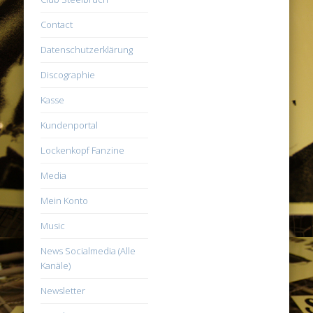
Contact
Datenschutzerklärung
Discographie
Kasse
Kundenportal
Lockenkopf Fanzine
Media
Mein Konto
Music
News Socialmedia (Alle
Kanäle)
Newsletter