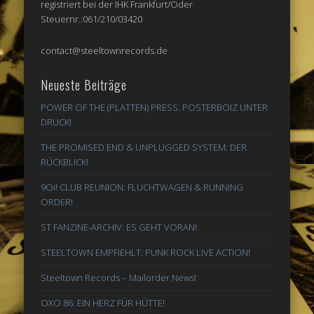
registriert bei der IHK Frankfurt/Oder
Steuernr.:061/210/03420
contact@steeltownrecords.de
Neueste Beiträge
POWER OF THE (PLATTEN) PRESS: POSTERBOIZ UNTER
DRUCK!
THE PROMISED END & UNPLUGGED SYSTEM: DER
RÜCKBLICK!
9Oi! CLUB REUNION: FLUCHTWAGEN & RUNNING
ORDER!
ST FANZINE-ARCHIV: ES GEHT VORAN!
STEELTOWN EMPFIEHLT: PUNK ROCK LIVE ACTION!
Steeltown Records – Mailorder News!
OXO 86: EIN HERZ FÜR HÜTTE!