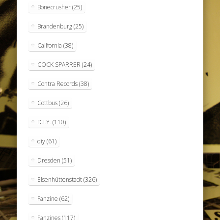
Bonecrusher
(25)
Brandenburg
(25)
California
(38)
COCK SPARRER
(24)
Contra Records
(38)
Cottbus
(26)
D.I.Y.
(110)
diy
(61)
Dresden
(51)
Eisenhüttenstadt
(326)
Fanzine
(62)
Fanzines
(117)