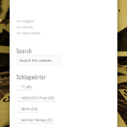
no religion
no racism
no repression
Search
Schlagwörter
7"
(40)
AGNOSTIC Front
(29)
Berlin
(54)
berliner Weisse
(27)