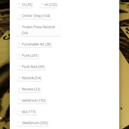
Oi
(35)
oi!
(232)
Online Shop
(164)
Pirates Press Records
(34)
Punishable Act
(28)
Punk
(241)
Punk Rock
(99)
Records
(54)
Review
(23)
siebdruck
(150)
ska
(173)
Steelbruch
(333)