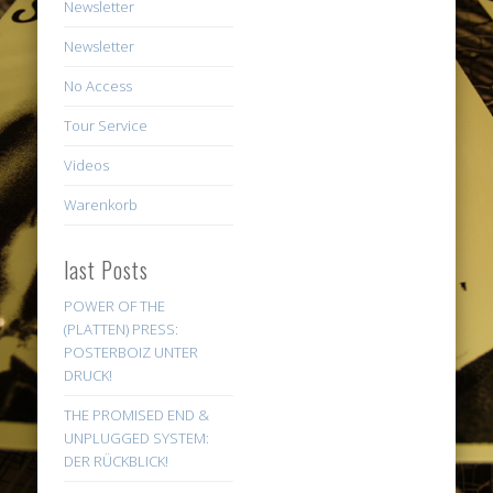
Newsletter
Newsletter
No Access
Tour Service
Videos
Warenkorb
last Posts
POWER OF THE
(PLATTEN) PRESS:
POSTERBOIZ UNTER
DRUCK!
THE PROMISED END &
UNPLUGGED SYSTEM:
DER RÜCKBLICK!