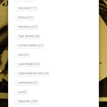
Fanzines
(117)
Festival
(31)
Hardcore
(227)
High Society
(32)
Limited Edition
(27)
Live
(37)
Lockenkopf
(202)
Lockenkopf Fanzine
(25)
Lord James
(27)
Lp
(47)
Mailorder
(250)