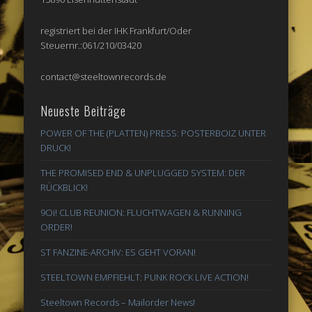
registriert bei der IHK Frankfurt/Oder
Steuernr.:061/210/03420
contact@steeltownrecords.de
Neueste Beiträge
POWER OF THE (PLATTEN) PRESS: POSTERBOIZ UNTER
DRUCK!
THE PROMISED END & UNPLUGGED SYSTEM: DER
RÜCKBLICK!
9Oi! CLUB REUNION: FLUCHTWAGEN & RUNNING
ORDER!
ST FANZINE-ARCHIV: ES GEHT VORAN!
STEELTOWN EMPFIEHLT: PUNK ROCK LIVE ACTION!
Steeltown Records – Mailorder News!