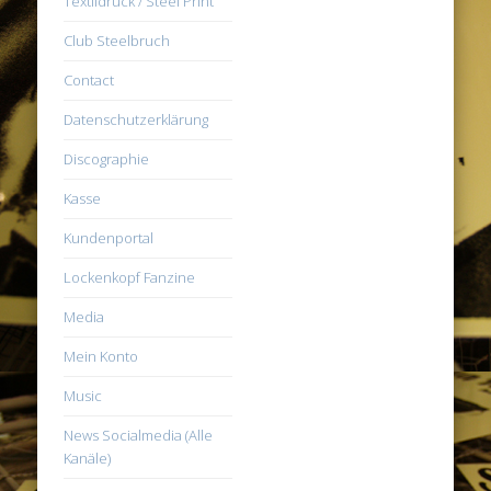
Textildruck / Steel Print
Club Steelbruch
Contact
Datenschutzerklärung
Discographie
Kasse
Kundenportal
Lockenkopf Fanzine
Media
Mein Konto
Music
News Socialmedia (Alle
Kanäle)