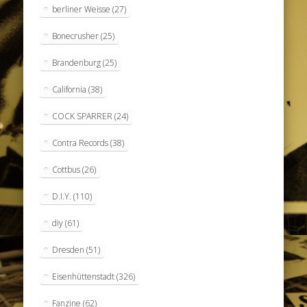
berliner Weisse
(27)
Bonecrusher
(25)
Brandenburg
(25)
California
(38)
COCK SPARRER
(24)
Contra Records
(38)
Cottbus
(26)
D.I.Y.
(110)
diy
(61)
Dresden
(51)
Eisenhüttenstadt
(326)
Fanzine
(62)