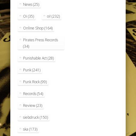
News
(25)
Oi
(35)
oi!
(232)
Online Shop
(164)
Pirates Press Records
(34)
Punishable Act
(28)
Punk
(241)
Punk Rock
(99)
Records
(54)
Review
(23)
siebdruck
(150)
ska
(173)