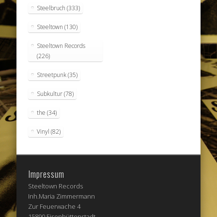
Steelbruch
(333)
Steeltown
(130)
Steeltown Records
(226)
Streetpunk
(35)
Subkultur
(78)
the
(34)
Vinyl
(82)
Impressum
Steeltown Records
Inh.Maria Zimmermann
Zur Feuerwache 4
15890 Eisenhüttenstadt