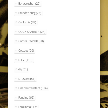
Bonecrusher
(25)
Brandenburg
(25)
California
(38)
COCK SPARRER
(24)
Contra Records
(38)
Cottbus
(26)
D.I.Y.
(110)
diy
(61)
Dresden
(51)
Eisenhüttenstadt
(326)
Fanzine
(62)
Fanzines
(117)