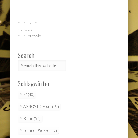
no religion
no racism
no repression
Search
Schlagwörter
7"
(40)
AGNOSTIC Front
(29)
Berlin
(54)
berliner Weisse
(27)