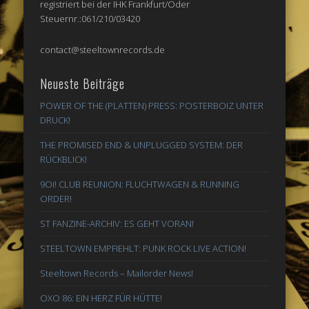
registriert bei der IHK Frankfurt/Oder
Steuernr.:061/210/03420
contact@steeltownrecords.de
Neueste Beiträge
POWER OF THE (PLATTEN) PRESS: POSTERBOIZ UNTER
DRUCK!
THE PROMISED END & UNPLUGGED SYSTEM: DER
RÜCKBLICK!
9Oi! CLUB REUNION: FLUCHTWAGEN & RUNNING
ORDER!
ST FANZINE-ARCHIV: ES GEHT VORAN!
STEELTOWN EMPFIEHLT: PUNK ROCK LIVE ACTION!
Steeltown Records – Mailorder News!
OXO 86: EIN HERZ FÜR HÜTTE!