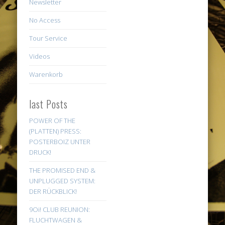
Newsletter
No Access
Tour Service
Videos
Warenkorb
last Posts
POWER OF THE
(PLATTEN) PRESS:
POSTERBOIZ UNTER
DRUCK!
THE PROMISED END &
UNPLUGGED SYSTEM:
DER RÜCKBLICK!
9Oi! CLUB REUNION:
FLUCHTWAGEN &