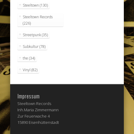
Steeltown
(130)
Steeltown Records
(226)
Streetpunk
(35)
Subkultur
(78)
the
(34)
Vinyl
(82)
Impressum
Steeltown Records
Inh.Maria Zimmermann
Zur Feuerwache 4
15890 Eisenhüttenstadt