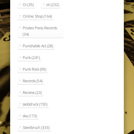
Oi
(35)
oi!
(232)
Online Shop
(164)
Pirates Press Records
(34)
Punishable Act
(28)
Punk
(241)
Punk Rock
(99)
Records
(54)
Review
(23)
siebdruck
(150)
ska
(173)
Steelbruch
(333)