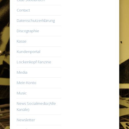
Contact
Datenschutzerklärung
Discographie
Kasse
Kundenportal
Lockenkopf Fanzine
Media
Mein Konto
Music
News Socialmedia (Alle
Kanäle)
Newsletter