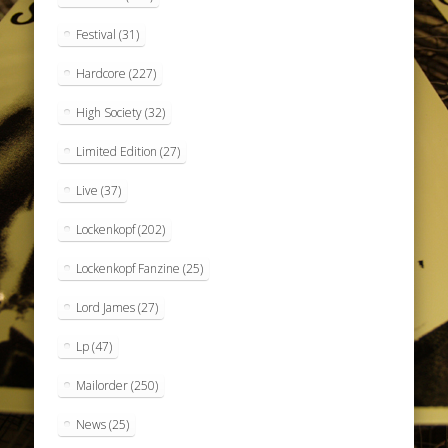
Festival
(31)
Hardcore
(227)
High Society
(32)
Limited Edition
(27)
Live
(37)
Lockenkopf
(202)
Lockenkopf Fanzine
(25)
Lord James
(27)
Lp
(47)
Mailorder
(250)
News
(25)