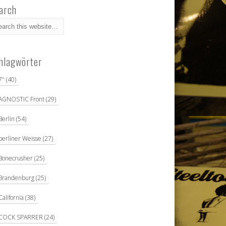
arch
hlagwörter
7"
(40)
AGNOSTIC Front
(29)
Berlin
(54)
berliner Weisse
(27)
Bonecrusher
(25)
Brandenburg
(25)
California
(38)
COCK SPARRER
(24)