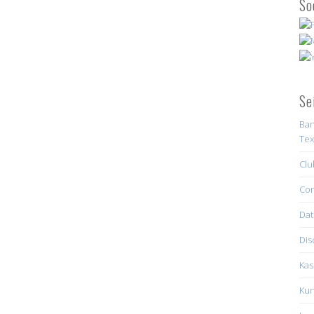
So
Se
Ban
Tex
Clu
Con
Dat
Dis
Kas
Kun