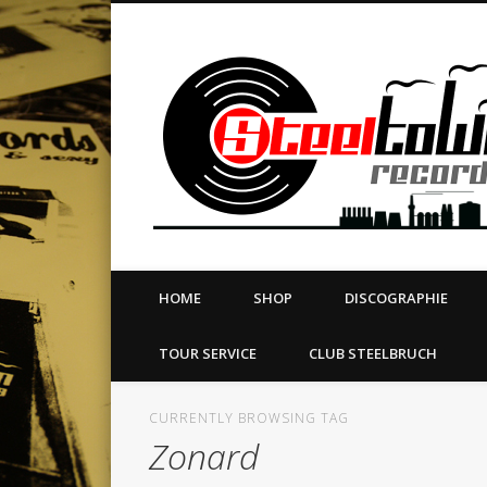
book
Twitter
Vimeo
Dribble
LinkedIn
LABEL | MERCH | PRINT | DIY | FANZINE | TOURSERVICE
HOME
SHOP
DISCOGRAPHIE
TOUR SERVICE
CLUB STEELBRUCH
CURRENTLY BROWSING TAG
Zonard