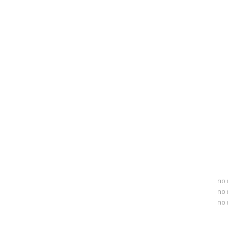
no 
no 
no 