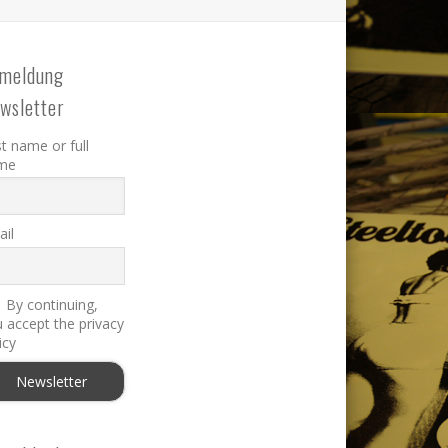
meldung
wsletter
st name or full
me
il
By continuing,
 accept the privacy
icy