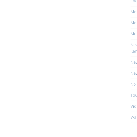
Loc
Me
Mei
Mus
New
Kan
New
New
No 
Tou
Vid
Wa