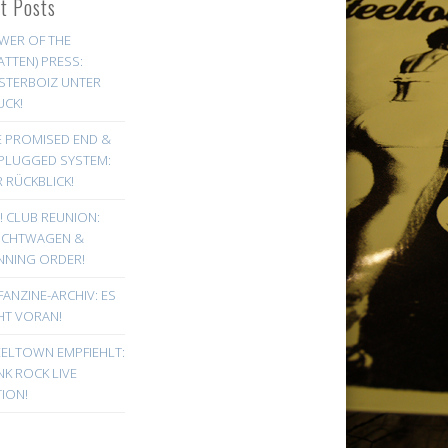
st Posts
WER OF THE
ATTEN) PRESS:
STERBOIZ UNTER
UCK!
E PROMISED END &
PLUGGED SYSTEM:
 RÜCKBLICK!
! CLUB REUNION:
UCHTWAGEN &
NNING ORDER!
FANZINE-ARCHIV: ES
HT VORAN!
EELTOWN EMPFIEHLT:
K ROCK LIVE
ION!