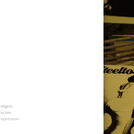
religion
racism
repression