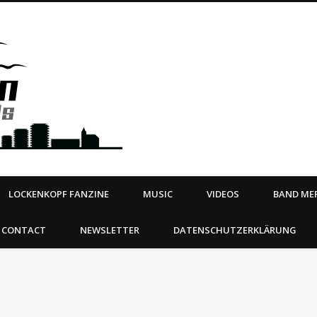
Steeltown Records – Ea
 | BOOKING
ahead
LOCKENKOPF FANZINE
MUSIC
VIDEOS
BAND MER
CONTACT
NEWSLETTER
DATENSCHUTZERKLÄRUNG