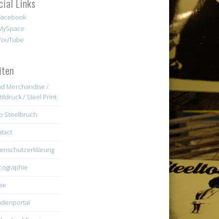
cial Links
iten
d Merchandise /
tildruck / Steel Print
b Steelbruch
tact
enschutzerklärung
cographie
se
denportal