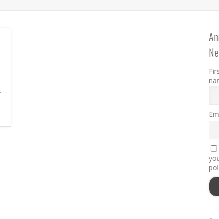
An
Ne
Fir
na
.
Ema
you
pol