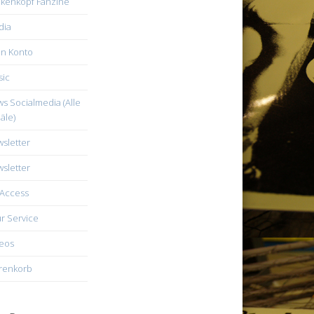
kenkopf Fanzine
dia
n Konto
ic
s Socialmedia (Alle
äle)
sletter
sletter
Access
r Service
eos
renkorb