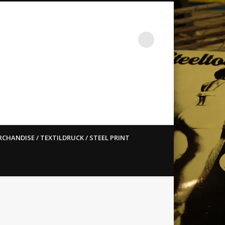
st ain`t dead so straight
CHANDISE / TEXTILDRUCK / STEEL PRINT