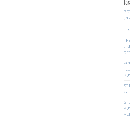
la
PO
(PL
PO
DR
TH
UN
DER
9Oi
FL
RU
ST 
GE
ST
PUN
ACT