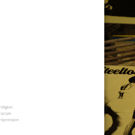
religion
racism
repression