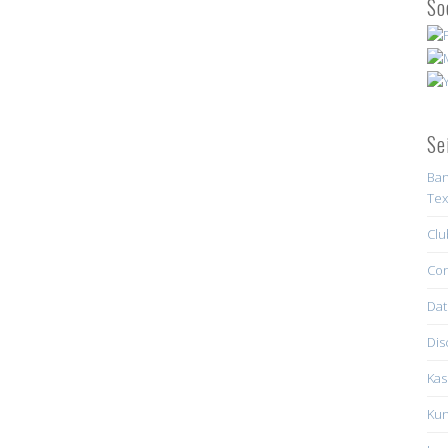
So
Se
Ban
Tex
Clu
Con
Dat
Dis
Kas
Kun