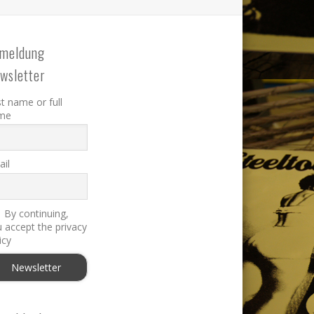
meldung
wsletter
st name or full
me
il
By continuing,
 accept the privacy
icy