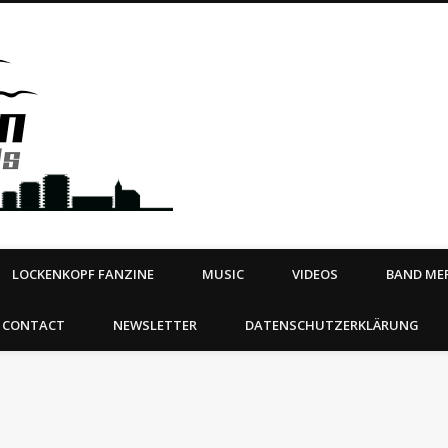
Steeltown Records – Ea
 | BOOKING
ahead
LOCKENKOPF FANZINE
MUSIC
VIDEOS
BAND MER
CONTACT
NEWSLETTER
DATENSCHUTZERKLÄRUNG