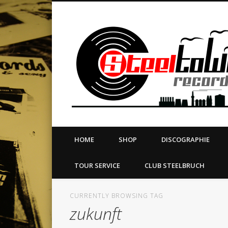
book
Twitter
Vimeo
Dribble
LinkedIn
LABEL | MERCH | PRINT | DIY | FANZINE | TOURSERVICE
HOME
SHOP
DISCOGRAPHIE
TOUR SERVICE
CLUB STEELBRUCH
CURRENTLY BROWSING TAG
zukunft