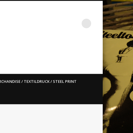
st ain`t dead so straight
CHANDISE / TEXTILDRUCK / STEEL PRINT