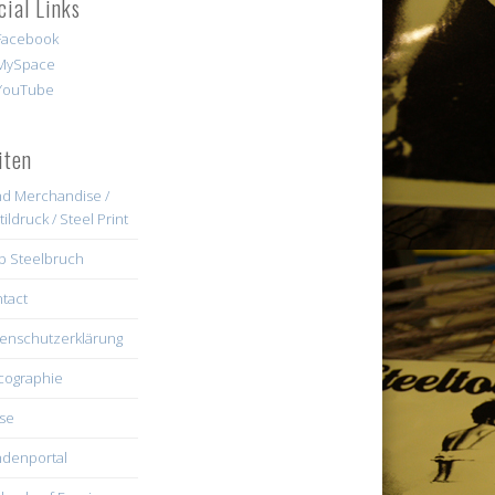
cial Links
iten
d Merchandise /
tildruck / Steel Print
b Steelbruch
tact
enschutzerklärung
cographie
se
denportal