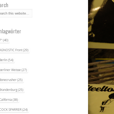
arch
hlagwörter
7"
(40)
AGNOSTIC Front
(29)
Berlin
(54)
berliner Weisse
(27)
Bonecrusher
(25)
Brandenburg
(25)
California
(38)
COCK SPARRER
(24)