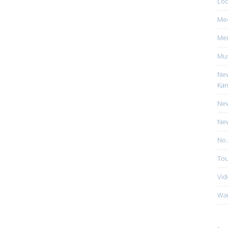
Loc
Me
Mei
Mus
New
Kan
New
New
No 
Tou
Vid
Wa