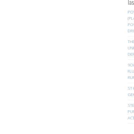
la
PO
(PL
PO
DR
TH
UN
DER
9Oi
FL
RU
ST 
GE
ST
PUN
ACT