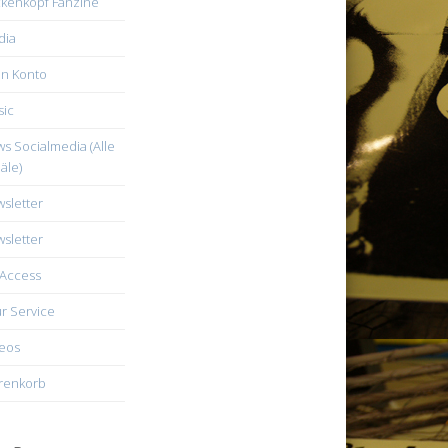
kenkopf Fanzine
dia
n Konto
ic
s Socialmedia (Alle
äle)
sletter
sletter
Access
r Service
eos
renkorb