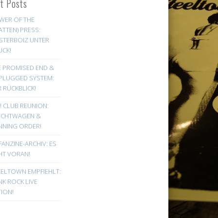
st Posts
WER OF THE
ATTEN) PRESS:
STERBOIZ UNTER
UCK!
E PROMISED END &
PLUGGED SYSTEM:
 RÜCKBLICK!
! CLUB REUNION:
UCHTWAGEN &
NNING ORDER!
FANZINE-ARCHIV: ES
HT VORAN!
EELTOWN EMPFIEHLT:
K ROCK LIVE
ION!