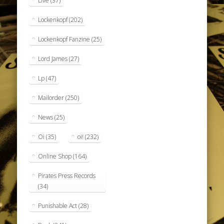
Live
(37)
Lockenkopf
(202)
Lockenkopf Fanzine
(25)
Lord James
(27)
Lp
(47)
Mailorder
(250)
News
(25)
Oi
(35)
oi!
(232)
Online Shop
(164)
Pirates Press Records
(34)
Punishable Act
(28)