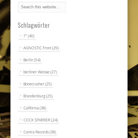
Schlagwörter
7"
(40)
AGNOSTIC Front
(29)
Berlin
(54)
berliner Weisse
(27)
Bonecrusher
(25)
Brandenburg
(25)
California
(38)
COCK SPARRER
(24)
Contra Records
(38)