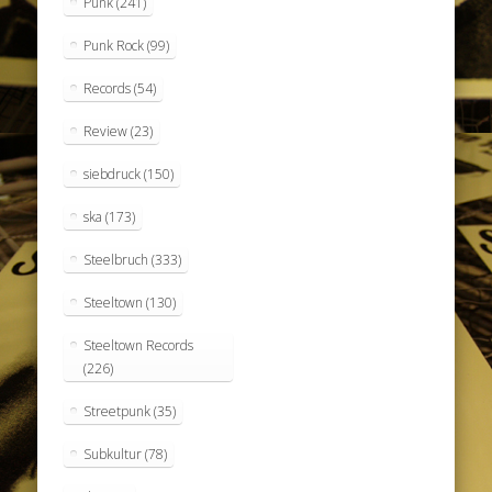
Punk
(241)
Punk Rock
(99)
Records
(54)
Review
(23)
siebdruck
(150)
ska
(173)
Steelbruch
(333)
Steeltown
(130)
Steeltown Records
(226)
Streetpunk
(35)
Subkultur
(78)