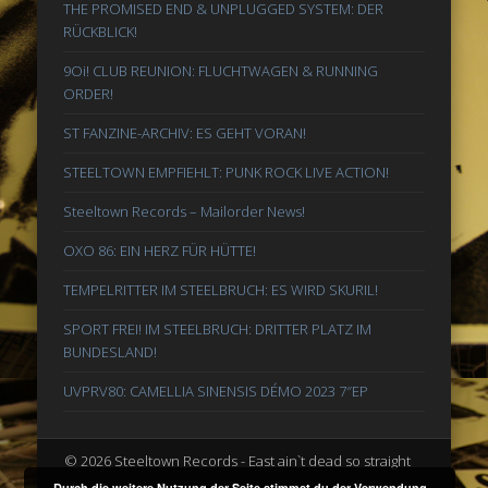
THE PROMISED END & UNPLUGGED SYSTEM: DER
RÜCKBLICK!
9Oi! CLUB REUNION: FLUCHTWAGEN & RUNNING
ORDER!
ST FANZINE-ARCHIV: ES GEHT VORAN!
STEELTOWN EMPFIEHLT: PUNK ROCK LIVE ACTION!
Steeltown Records – Mailorder News!
OXO 86: EIN HERZ FÜR HÜTTE!
TEMPELRITTER IM STEELBRUCH: ES WIRD SKURIL!
SPORT FREI! IM STEELBRUCH: DRITTER PLATZ IM
BUNDESLAND!
UVPRV80: CAMELLIA SINENSIS DÉMO 2023 7″EP
© 2026 Steeltown Records - East ain`t dead so straight
Durch die weitere Nutzung der Seite stimmst du der Verwendung