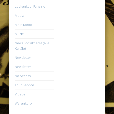
Lockenkopf Fanzine
Media
Mein Konto
Music
News Socialmedia (Alle
Kanäle)
Newsletter
Newsletter
No Access
Tour Service
Videos
Warenkorb