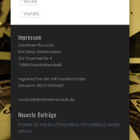
the
(34)
Vinyl
(82)
Impressum
Steeltown Records
Inh.Maria Zimmermann
Zur Feuerwache 4
15890 Eisenhüttenstadt
registriert bei der IHK Frankfurt/Oder
Steuernr.:061/210/03420
contact@steeltownrecords.de
Neueste Beiträge
POWER OF THE (PLATTEN) PRESS: POSTERBOIZ UNTER
DRUCK!