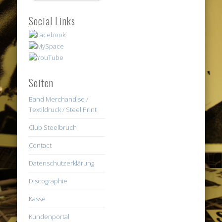
Social Links
Seiten
Band Merchandise /
Textildruck / Steel Print
Club Steelbruch
Contact
Datenschutzerklärung
Discographie
Kasse
Kundenportal