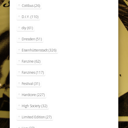
Cottbus
(26)
D.I.Y.
(110)
diy
(61)
Dresden
(51)
Eisenhüttenstadt
(326)
Fanzine
(62)
Fanzines
(117)
Festival
(31)
Hardcore
(227)
High Society
(32)
Limited Edition
(27)