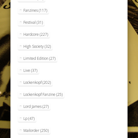
Fanzines
(117)
Festival
(31)
Hardcore
(227)
High Society
(32)
Limited Edition
(27)
Live
(37)
Lockenkopf
(202)
Lockenkopf Fanzine
(25)
Lord James
(27)
Lp
(47)
Mailorder
(250)