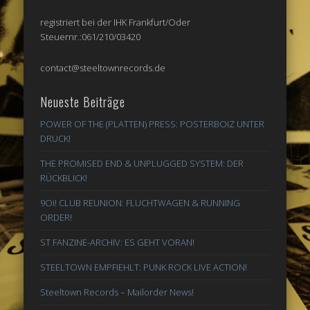
registriert bei der IHK Frankfurt/Oder
Steuernr.:061/210/03420
contact@steeltownrecords.de
Neueste Beiträge
POWER OF THE (PLATTEN) PRESS: POSTERBOIZ UNTER
DRUCK!
THE PROMISED END & UNPLUGGED SYSTEM: DER
RÜCKBLICK!
9Oi! CLUB REUNION: FLUCHTWAGEN & RUNNING
ORDER!
ST FANZINE-ARCHIV: ES GEHT VORAN!
STEELTOWN EMPFIEHLT: PUNK ROCK LIVE ACTION!
Steeltown Records – Mailorder News!