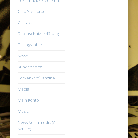
Textildruck / Steel Print
Club Steelbruch
Contact
Datenschutzerklärung
Discographie
Kasse
Kundenportal
Lockenkopf Fanzine
Media
Mein Konto
Music
News Socialmedia (Alle
Kanäle)