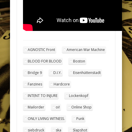
AGNOSTIC Front
American War Machine
BLOOD FOR BLOOD
Boston
Bridge 9
D.I.Y.
Eisenhüttenstadt
Fanzines
Hardcore
INTENT TO INJURE
Lockenkopf
Mailorder
oi!
Online Shop
ONLY LIVING WITNESS.
Punk
siebdruck
ska
Slapshot