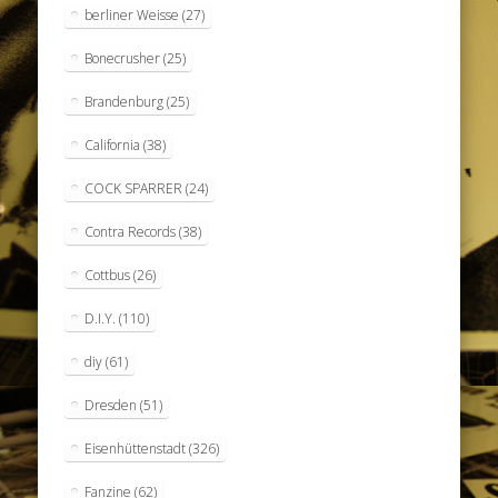
berliner Weisse
(27)
Bonecrusher
(25)
Brandenburg
(25)
California
(38)
COCK SPARRER
(24)
Contra Records
(38)
Cottbus
(26)
D.I.Y.
(110)
diy
(61)
Dresden
(51)
Eisenhüttenstadt
(326)
Fanzine
(62)