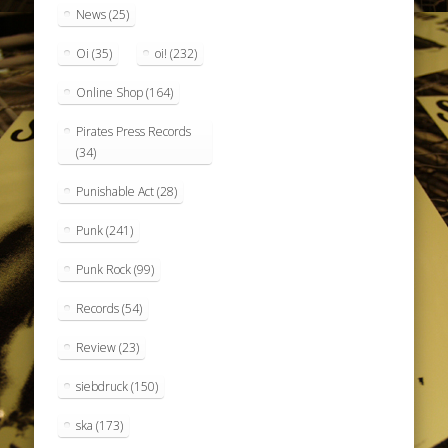
News
(25)
Oi
(35)
oi!
(232)
Online Shop
(164)
Pirates Press Records
(34)
Punishable Act
(28)
Punk
(241)
Punk Rock
(99)
Records
(54)
Review
(23)
siebdruck
(150)
ska
(173)