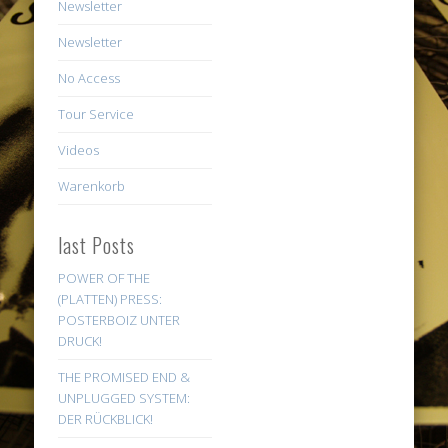
Newsletter
Newsletter
No Access
Tour Service
Videos
Warenkorb
last Posts
POWER OF THE
(PLATTEN) PRESS:
POSTERBOIZ UNTER
DRUCK!
THE PROMISED END &
UNPLUGGED SYSTEM:
DER RÜCKBLICK!