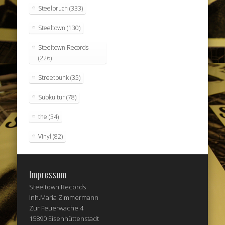
Steelbruch
(333)
Steeltown
(130)
Steeltown Records
(226)
Streetpunk
(35)
Subkultur
(78)
the
(34)
Vinyl
(82)
Impressum
Steeltown Records
Inh.Maria Zimmermann
Zur Feuerwache 4
15890 Eisenhüttenstadt