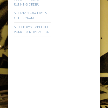
RUNNING ORDER!
ST FANZINE-ARCHIV: ES
GEHT VORAN!
STEELTOWN EMPFIEHLT:
PUNK ROCK LIVE ACTION!