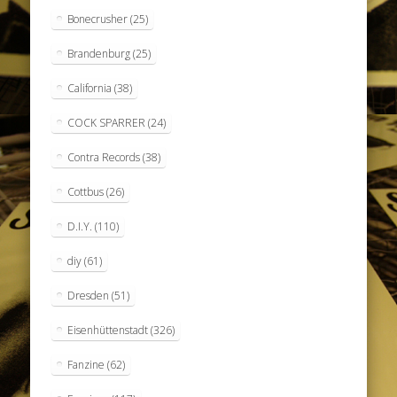
Bonecrusher
(25)
Brandenburg
(25)
California
(38)
COCK SPARRER
(24)
Contra Records
(38)
Cottbus
(26)
D.I.Y.
(110)
diy
(61)
Dresden
(51)
Eisenhüttenstadt
(326)
Fanzine
(62)