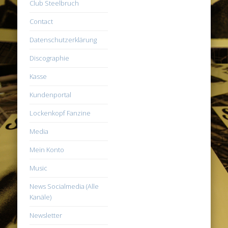
Club Steelbruch
Contact
Datenschutzerklärung
Discographie
Kasse
Kundenportal
Lockenkopf Fanzine
Media
Mein Konto
Music
News Socialmedia (Alle
Kanäle)
Newsletter