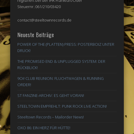
registriert bei der IHK Frankfurt/Oder
Steuernr.:061/210/03420
contact@steeltownrecords.de
Neueste Beiträge
POWER OF THE (PLATTEN) PRESS: POSTERBOIZ UNTER
DRUCK!
THE PROMISED END & UNPLUGGED SYSTEM: DER
RÜCKBLICK!
9Oi! CLUB REUNION: FLUCHTWAGEN & RUNNING
ORDER!
ST FANZINE-ARCHIV: ES GEHT VORAN!
STEELTOWN EMPFIEHLT: PUNK ROCK LIVE ACTION!
Steeltown Records – Mailorder News!
OXO 86: EIN HERZ FÜR HÜTTE!