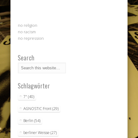
no religion
no racism
no repression
Search
Schlagwörter
7"
(40)
AGNOSTIC Front
(29)
Berlin
(54)
berliner Weisse
(27)