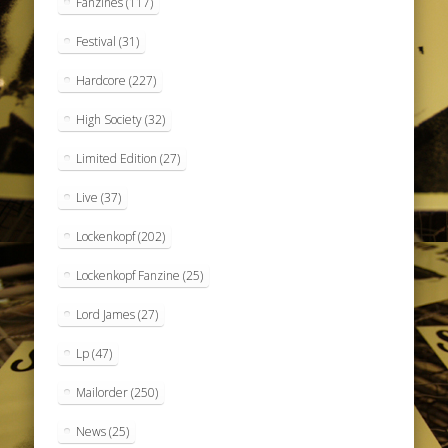
Fanzines
(117)
Festival
(31)
Hardcore
(227)
High Society
(32)
Limited Edition
(27)
Live
(37)
Lockenkopf
(202)
Lockenkopf Fanzine
(25)
Lord James
(27)
Lp
(47)
Mailorder
(250)
News
(25)