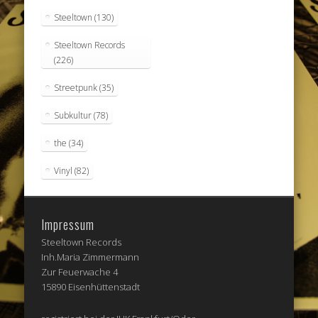
Steeltown
(130)
Steeltown Records
(226)
Streetpunk
(35)
Subkultur
(78)
the
(34)
Vinyl
(82)
Impressum
Steeltown Records
Inh.Maria Zimmermann
Zur Feuerwache 4
15890 Eisenhüttenstadt