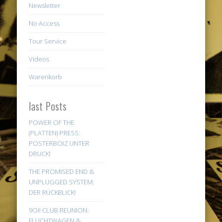
Newsletter
No Access
Tour Service
Videos
Warenkorb
last Posts
POWER OF THE
(PLATTEN) PRESS:
POSTERBOIZ UNTER
DRUCK!
THE PROMISED END &
UNPLUGGED SYSTEM:
DER RÜCKBLICK!
9Oi! CLUB REUNION:
FLUCHTWAGEN &