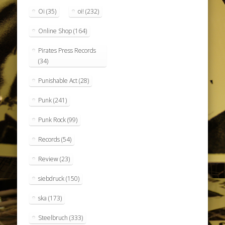
Oi
(35)
oi!
(232)
Online Shop
(164)
Pirates Press Records
(34)
Punishable Act
(28)
Punk
(241)
Punk Rock
(99)
Records
(54)
Review
(23)
siebdruck
(150)
ska
(173)
Steelbruch
(333)