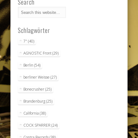
Search
Schlagwörter
7"
(40)
AGNOSTIC Front
(29)
Berlin
(54)
berliner Weisse
(27)
Bonecrusher
(25)
Brandenburg
(25)
California
(38)
COCK SPARRER
(24)
Contra Records
(38)