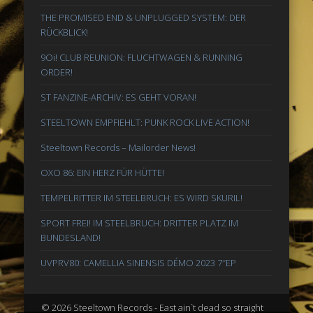
THE PROMISED END & UNPLUGGED SYSTEM: DER
RÜCKBLICK!
9Oi! CLUB REUNION: FLUCHTWAGEN & RUNNING
ORDER!
ST FANZINE-ARCHIV: ES GEHT VORAN!
STEELTOWN EMPFIEHLT: PUNK ROCK LIVE ACTION!
Steeltown Records – Mailorder News!
OXO 86: EIN HERZ FÜR HÜTTE!
TEMPELRITTER IM STEELBRUCH: ES WIRD SKURIL!
SPORT FREI! IM STEELBRUCH: DRITTER PLATZ IM
BUNDESLAND!
UVPRV80: CAMELLIA SINENSIS DÉMO 2023 7″EP
© 2026 Steeltown Records - East ain`t dead so straight