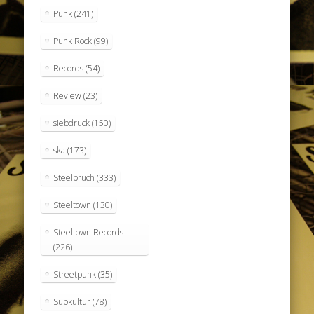
Punk
(241)
Punk Rock
(99)
Records
(54)
Review
(23)
siebdruck
(150)
ska
(173)
Steelbruch
(333)
Steeltown
(130)
Steeltown Records
(226)
Streetpunk
(35)
Subkultur
(78)