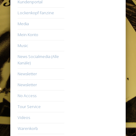
Kundenportal
Lockenkopf Fanzine
Media
Mein Konto
Music
News Socialmedia (Alle
Kanäle)
Newsletter
Newsletter
No Access
Tour Service
Videos
Warenkorb