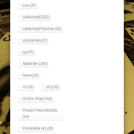
Live
(37)
Lockenkopf
(202)
Lockenkopf Fanzine
(25)
Lord James
(27)
Lp
(47)
Mailorder
(250)
News
(25)
Oi
(35)
oi!
(232)
Online Shop
(164)
Pirates Press Records
(34)
Punishable Act
(28)