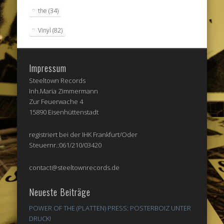
the
(34)
Vinyl
(82)
Impressum
Steeltown Records
Inh.Maria Zimmermann
Zur Feuerwache 4
15890 Eisenhüttenstadt
registriert bei der IHK Frankfurt/Oder
Steuernr.:061/210/03420
contact@steeltownrecords.de
Neueste Beiträge
POWER OF THE (PLATTEN) PRESS: POSTERBOIZ UNTER
DRUCK!