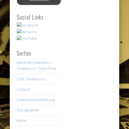
Social Links
Seiten
Band Merchandise /
Textildruck / Steel Print
Club Steelbruch
Contact
Datenschutzerklärung
Discographie
Kasse