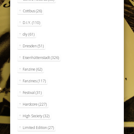
Cottbus
(26)
D.I.Y.
(110)
diy
(61)
Dresden
(51)
Eisenhüttenstadt
(326)
Fanzine
(62)
Fanzines
(117)
Festival
(31)
Hardcore
(227)
High Society
(32)
Limited Edition
(27)