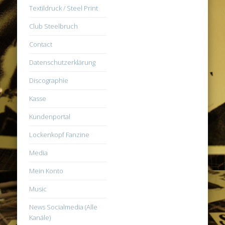
Textildruck / Steel Print
Club Steelbruch
Contact
Datenschutzerklärung
Discographie
Kasse
Kundenportal
Lockenkopf Fanzine
Media
Mein Konto
Music
News Socialmedia (Alle
Kanäle)