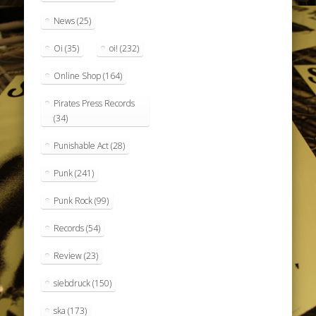
News
(25)
Oi
(35)
oi!
(232)
Online Shop
(164)
Pirates Press Records
(34)
Punishable Act
(28)
Punk
(241)
Punk Rock
(99)
Records
(54)
Review
(23)
siebdruck
(150)
ska
(173)