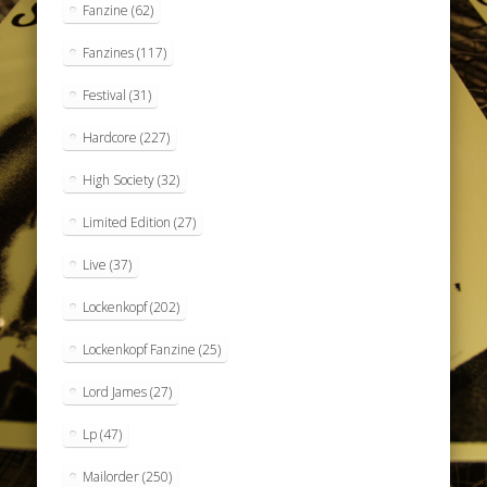
Fanzine
(62)
Fanzines
(117)
Festival
(31)
Hardcore
(227)
High Society
(32)
Limited Edition
(27)
Live
(37)
Lockenkopf
(202)
Lockenkopf Fanzine
(25)
Lord James
(27)
Lp
(47)
Mailorder
(250)