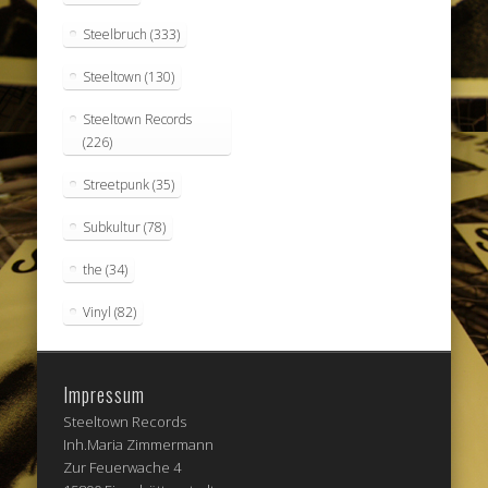
Steelbruch
(333)
Steeltown
(130)
Steeltown Records
(226)
Streetpunk
(35)
Subkultur
(78)
the
(34)
Vinyl
(82)
Impressum
Steeltown Records
Inh.Maria Zimmermann
Zur Feuerwache 4