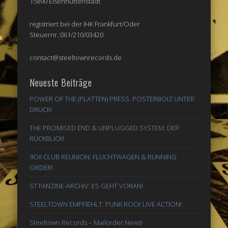
15890 Eisenhüttenstadt
registriert bei der IHK Frankfurt/Oder
Steuernr.:061/210/03420
contact@steeltownrecords.de
Neueste Beiträge
POWER OF THE (PLATTEN) PRESS: POSTERBOIZ UNTER
DRUCK!
THE PROMISED END & UNPLUGGED SYSTEM: DER
RÜCKBLICK!
9Oi! CLUB REUNION: FLUCHTWAGEN & RUNNING
ORDER!
ST FANZINE-ARCHIV: ES GEHT VORAN!
STEELTOWN EMPFIEHLT: PUNK ROCK LIVE ACTION!
Steeltown Records – Mailorder News!