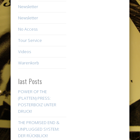
Newsletter
Newsletter
No Access
Tour Service
Videos
Warenkorb
last Posts
POWER OF THE
(PLATTEN) PRESS:
POSTERBOIZ UNTER
DRUCK!
THE PROMISED END &
UNPLUGGED SYSTEM:
DER RÜCKBLICK!