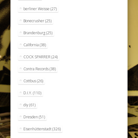
berliner Weisse
(27)
Bonecrusher
(25)
Brandenburg
(25)
California
(38)
COCK SPARRER
(24)
Contra Records
(38)
Cottbus
(26)
D.I.Y.
(110)
diy
(61)
Dresden
(51)
Eisenhüttenstadt
(326)