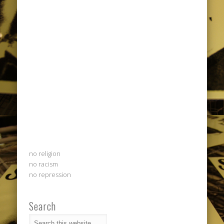
no religion
no racism
no repression
Search