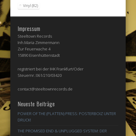
Vinyl
(82)
Impressum
Steeltown Records
Inh.Maria Zimmermann
Zur Feuerwache 4
15890 Eisenhüttenstadt
registriert bei der IHK Frankfurt/Oder
Steuernr.:061/210/03420
contact@steeltownrecords.de
Neueste Beiträge
POWER OF THE (PLATTEN) PRESS: POSTERBOIZ UNTER
DRUCK!
THE PROMISED END & UNPLUGGED SYSTEM: DER