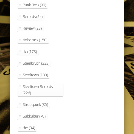
Punk Rock
(99)
Records
(54)
Review
(23)
siebdruck
(150)
ska
(173)
Steelbruch
(333)
Steeltown
(130)
Steeltown Records
(226)
Streetpunk
(35)
Subkultur
(78)
the
(34)