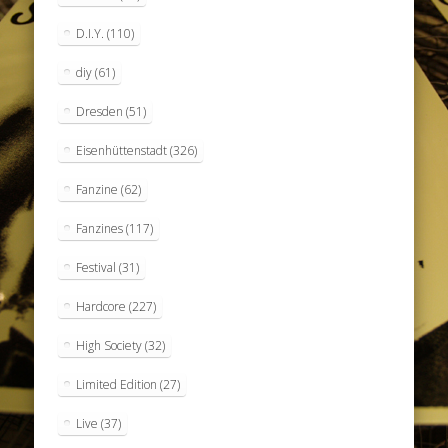
D.I.Y.
(110)
diy
(61)
Dresden
(51)
Eisenhüttenstadt
(326)
Fanzine
(62)
Fanzines
(117)
Festival
(31)
Hardcore
(227)
High Society
(32)
Limited Edition
(27)
Live
(37)