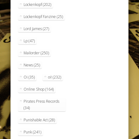
Lockenkopf
(202)
Lockenkopf Fanzine
(25)
Lord James
(27)
Lp
(47)
Mailorder
(250)
News
(25)
Oi
(35)
oi!
(232)
Online Shop
(164)
Pirates Press Records
(34)
Punishable Act
(28)
Punk
(241)