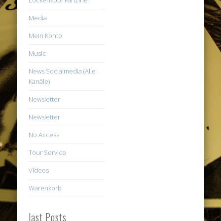
Media
Mein Konto
Music
News Socialmedia (Alle
Kanäle)
Newsletter
Newsletter
No Access
Tour Service
Videos
Warenkorb
last Posts