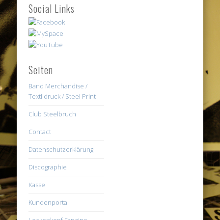
Social Links
Seiten
Band Merchandise /
Textildruck / Steel Print
Club Steelbruch
Contact
Datenschutzerklärung
Discographie
Kasse
Kundenportal
Lockenkopf Fanzine