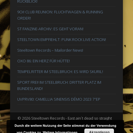
RÜCKBLICK!
9Oi! CLUB REUNION: FLUCHTWAGEN & RUNNING
ORDER!
ST FANZINE-ARCHIV: ES GEHT VORAN!
STEELTOWN EMPFIEHLT: PUNK ROCK LIVE ACTION!
Steeltown Records – Mailorder News!
OXO 86: EIN HERZ FÜR HÜTTE!
TEMPELRITTER IM STEELBRUCH: ES WIRD SKURIL!
SPORT FREI! IM STEELBRUCH: DRITTER PLATZ IM
BUNDESLAND!
UVPRV80: CAMELLIA SINENSIS DÉMO 2023 7″EP
© 2026 Steeltown Records - East ain`t dead so straight
ahead
Durch die weitere Nutzung der Seite stimmst du der Verwendung
Akzeptieren
von Cookies zu.
Weitere Informationen