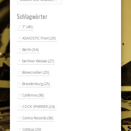
Schlagwörter
7"
(40)
AGNOSTIC Front
(29)
Berlin
(54)
berliner Weisse
(27)
Bonecrusher
(25)
Brandenburg
(25)
California
(38)
COCK SPARRER
(24)
Contra Records
(38)
Cottbus
(26)