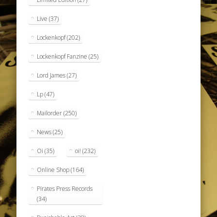
Live
(37)
Lockenkopf
(202)
Lockenkopf Fanzine
(25)
Lord James
(27)
Lp
(47)
Mailorder
(250)
News
(25)
Oi
(35)
oi!
(232)
Online Shop
(164)
Pirates Press Records
(34)