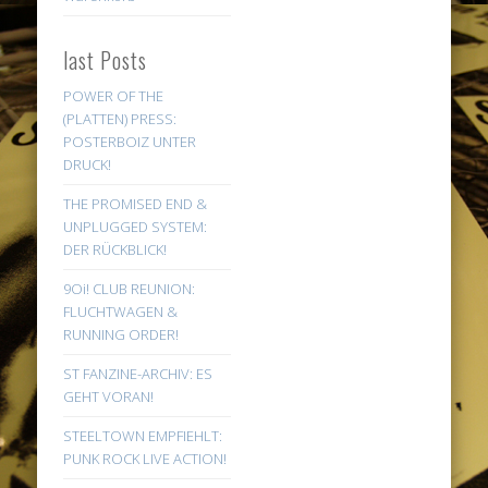
last Posts
POWER OF THE
(PLATTEN) PRESS:
POSTERBOIZ UNTER
DRUCK!
THE PROMISED END &
UNPLUGGED SYSTEM:
DER RÜCKBLICK!
9Oi! CLUB REUNION:
FLUCHTWAGEN &
RUNNING ORDER!
ST FANZINE-ARCHIV: ES
GEHT VORAN!
STEELTOWN EMPFIEHLT:
PUNK ROCK LIVE ACTION!