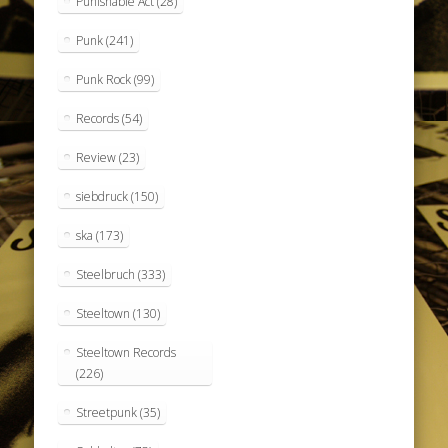
Punishable Act
(28)
Punk
(241)
Punk Rock
(99)
Records
(54)
Review
(23)
siebdruck
(150)
ska
(173)
Steelbruch
(333)
Steeltown
(130)
Steeltown Records
(226)
Streetpunk
(35)