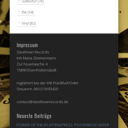
Subkultur
(78)
the
(34)
Vinyl
(82)
Impressum
Steeltown Records
Inh.Maria Zimmermann
Zur Feuerwache 4
15890 Eisenhüttenstadt
registriert bei der IHK Frankfurt/Oder
Steuernr.:061/210/03420
contact@steeltownrecords.de
Neueste Beiträge
POWER OF THE (PLATTEN) PRESS: POSTERBOIZ UNTER