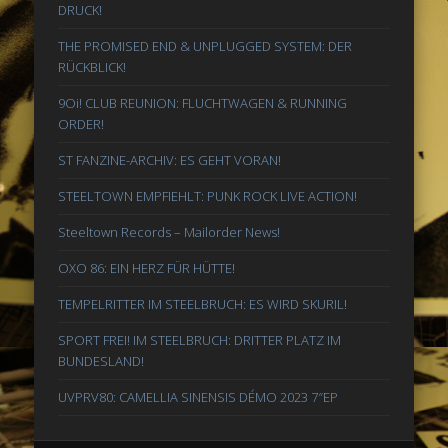
DRUCK!
THE PROMISED END & UNPLUGGED SYSTEM: DER
RÜCKBLICK!
9Oi! CLUB REUNION: FLUCHTWAGEN & RUNNING
ORDER!
ST FANZINE-ARCHIV: ES GEHT VORAN!
STEELTOWN EMPFIEHLT: PUNK ROCK LIVE ACTION!
Steeltown Records – Mailorder News!
OXO 86: EIN HERZ FÜR HÜTTE!
TEMPELRITTER IM STEELBRUCH: ES WIRD SKURIL!
SPORT FREI! IM STEELBRUCH: DRITTER PLATZ IM
BUNDESLAND!
UVPRV80: CAMELLIA SINENSIS DÉMO 2023 7″EP