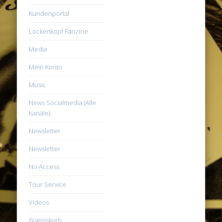
Kundenportal
Lockenkopf Fanzine
Media
Mein Konto
Music
News Socialmedia (Alle
Kanäle)
Newsletter
Newsletter
No Access
Tour Service
Videos
Warenkorb