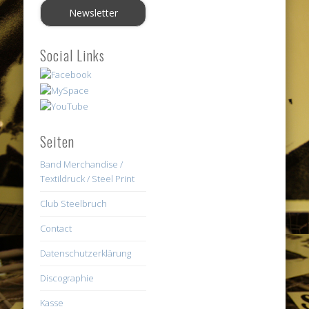
Social Links
Seiten
Band Merchandise /
Textildruck / Steel Print
Club Steelbruch
Contact
Datenschutzerklärung
Discographie
Kasse