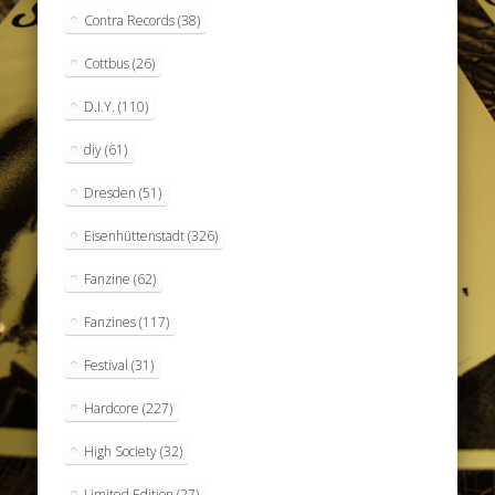
Contra Records
(38)
Cottbus
(26)
D.I.Y.
(110)
diy
(61)
Dresden
(51)
Eisenhüttenstadt
(326)
Fanzine
(62)
Fanzines
(117)
Festival
(31)
Hardcore
(227)
High Society
(32)
Limited Edition
(27)