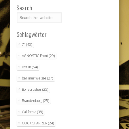
Search
Schlagwörter
7"
(40)
AGNOSTIC Front
(29)
Berlin
(54)
berliner Weisse
(27)
Bonecrusher
(25)
Brandenburg
(25)
California
(38)
COCK SPARRER
(24)