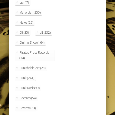
Lp
(47)
Mailorder
(250)
News
(25)
Oi
(35)
oi!
(232)
Online Shop
(164)
Pirates Press Records
(34)
Punishable Act
(28)
Punk
(241)
Punk Rock
(99)
Records
(54)
Review
(23)