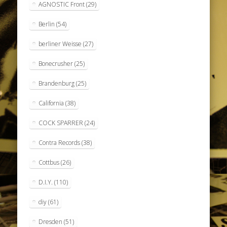
AGNOSTIC Front
(29)
Berlin
(54)
berliner Weisse
(27)
Bonecrusher
(25)
Brandenburg
(25)
California
(38)
COCK SPARRER
(24)
Contra Records
(38)
Cottbus
(26)
D.I.Y.
(110)
diy
(61)
Dresden
(51)