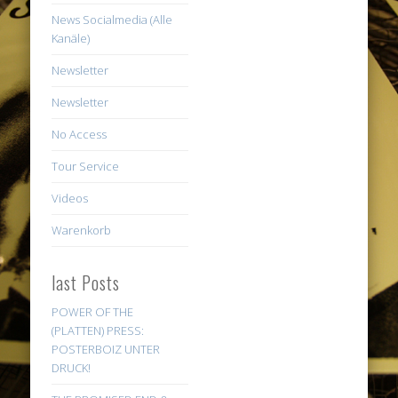
News Socialmedia (Alle
Kanäle)
Newsletter
Newsletter
No Access
Tour Service
Videos
Warenkorb
last Posts
POWER OF THE
(PLATTEN) PRESS:
POSTERBOIZ UNTER
DRUCK!