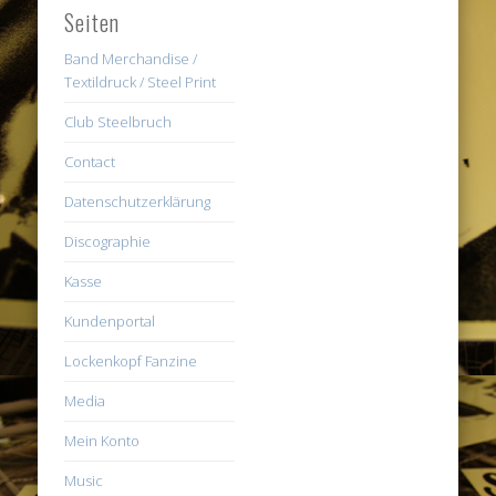
Seiten
Band Merchandise /
Textildruck / Steel Print
Club Steelbruch
Contact
Datenschutzerklärung
Discographie
Kasse
Kundenportal
Lockenkopf Fanzine
Media
Mein Konto
Music