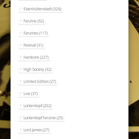
Eisenhüttenstadt
(326)
Fanzine
(62)
Fanzines
(117)
Festival
(31)
Hardcore
(227)
High Society
(32)
Limited Edition
(27)
Live
(37)
Lockenkopf
(202)
Lockenkopf Fanzine
(25)
Lord James
(27)