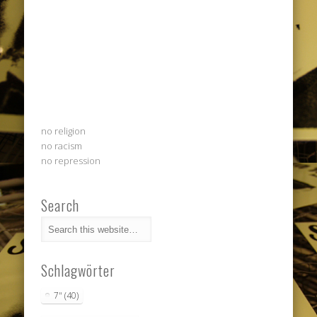
no religion
no racism
no repression
Search
Schlagwörter
7"
(40)