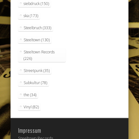
siebdruck
(150)
ska
(173)
Steelbruch
(333)
Steeltown
(130)
Steeltown Records
(226)
Streetpunk
(35)
Subkultur
(78)
the
(34)
Vinyl
(82)
Impressum
Steeltown Records