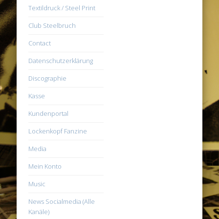
Textildruck / Steel Print
Club Steelbruch
Contact
Datenschutzerklärung
Discographie
Kasse
Kundenportal
Lockenkopf Fanzine
Media
Mein Konto
Music
News Socialmedia (Alle
Kanäle)