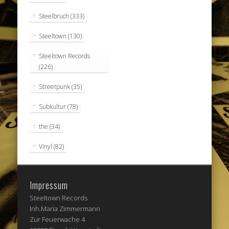
Steelbruch
(333)
Steeltown
(130)
Steeltown Records
(226)
Streetpunk
(35)
Subkultur
(78)
the
(34)
Vinyl
(82)
Impressum
Steeltown Records
Inh.Maria Zimmermann
Zur Feuerwache 4