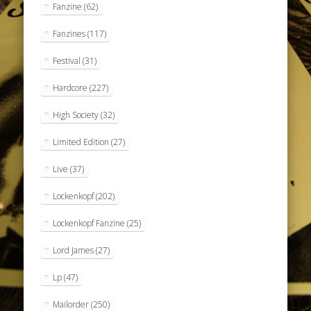
Fanzine
(62)
Fanzines
(117)
Festival
(31)
Hardcore
(227)
High Society
(32)
Limited Edition
(27)
Live
(37)
Lockenkopf
(202)
Lockenkopf Fanzine
(25)
Lord James
(27)
Lp
(47)
Mailorder
(250)