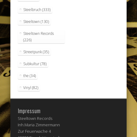
Steelbruch
(333)
Steeltown
(130)
Steeltown Records
(226)
Streetpunk
(35)
Subkultur
(78)
the
(34)
Vinyl
(82)
Impressum
Steeltown Records
Inh.Maria Zimmermann
Zur Feuerwache 4