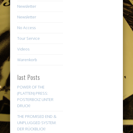
Newsletter
Newsletter
No Access
Tour Service
Videos
Warenkorb
last Posts
POWER OF THE
(PLATTEN) PRESS:
POSTERBOIZ UNTER
DRUCK!
THE PROMISED END &
UNPLUGGED SYSTEM:
DER RÜCKBLICK!