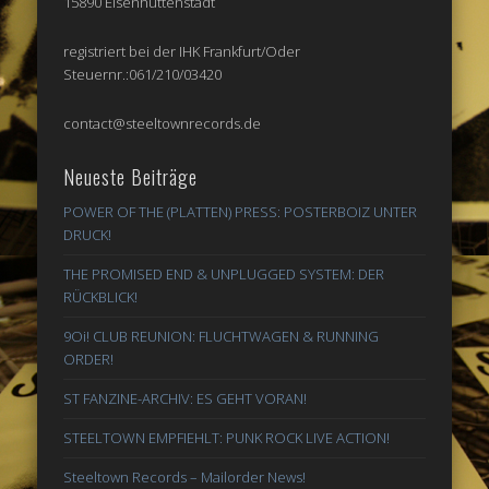
15890 Eisenhüttenstadt
registriert bei der IHK Frankfurt/Oder
Steuernr.:061/210/03420
contact@steeltownrecords.de
Neueste Beiträge
POWER OF THE (PLATTEN) PRESS: POSTERBOIZ UNTER
DRUCK!
THE PROMISED END & UNPLUGGED SYSTEM: DER
RÜCKBLICK!
9Oi! CLUB REUNION: FLUCHTWAGEN & RUNNING
ORDER!
ST FANZINE-ARCHIV: ES GEHT VORAN!
STEELTOWN EMPFIEHLT: PUNK ROCK LIVE ACTION!
Steeltown Records – Mailorder News!