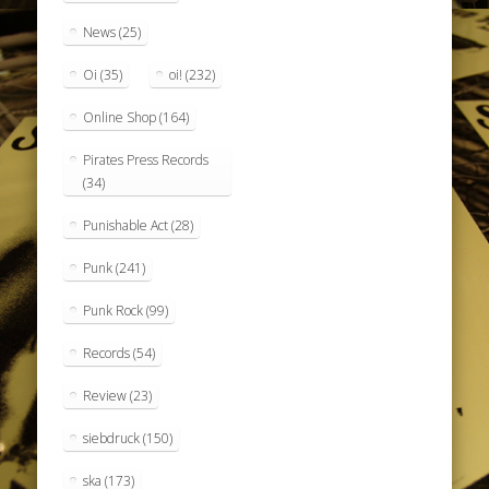
News
(25)
Oi
(35)
oi!
(232)
Online Shop
(164)
Pirates Press Records
(34)
Punishable Act
(28)
Punk
(241)
Punk Rock
(99)
Records
(54)
Review
(23)
siebdruck
(150)
ska
(173)