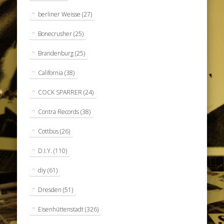
berliner Weisse
(27)
Bonecrusher
(25)
Brandenburg
(25)
California
(38)
COCK SPARRER
(24)
Contra Records
(38)
Cottbus
(26)
D.I.Y.
(110)
diy
(61)
Dresden
(51)
Eisenhüttenstadt
(326)