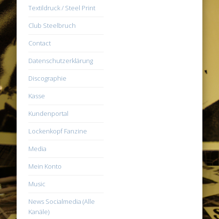
Textildruck / Steel Print
Club Steelbruch
Contact
Datenschutzerklärung
Discographie
Kasse
Kundenportal
Lockenkopf Fanzine
Media
Mein Konto
Music
News Socialmedia (Alle
Kanäle)