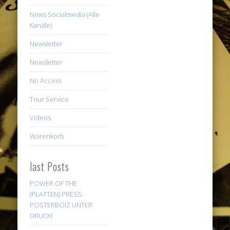
News Socialmedia (Alle
Kanäle)
Newsletter
Newsletter
No Access
Tour Service
Videos
Warenkorb
last Posts
POWER OF THE
(PLATTEN) PRESS:
POSTERBOIZ UNTER
DRUCK!