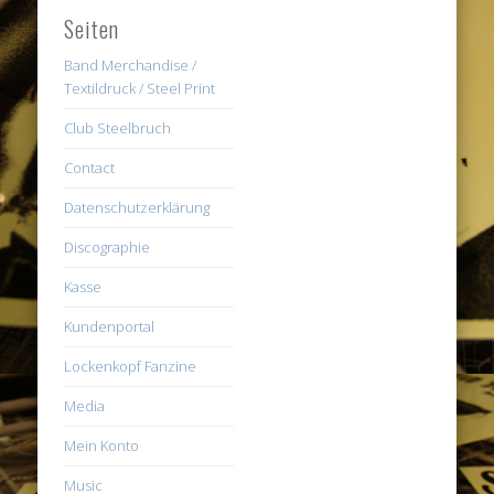
Seiten
Band Merchandise /
Textildruck / Steel Print
Club Steelbruch
Contact
Datenschutzerklärung
Discographie
Kasse
Kundenportal
Lockenkopf Fanzine
Media
Mein Konto
Music