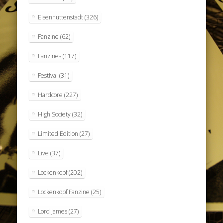
Eisenhüttenstadt
(326)
Fanzine
(62)
Fanzines
(117)
Festival
(31)
Hardcore
(227)
High Society
(32)
Limited Edition
(27)
Live
(37)
Lockenkopf
(202)
Lockenkopf Fanzine
(25)
Lord James
(27)