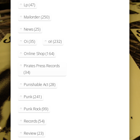
Lp
(47)
Mailorder
(250)
News
(25)
Oi
(35)
oi!
(232)
Online Shop
(164)
Pirates Press Records
(34)
Punishable Act
(28)
Punk
(241)
Punk Rock
(99)
Records
(54)
Review
(23)