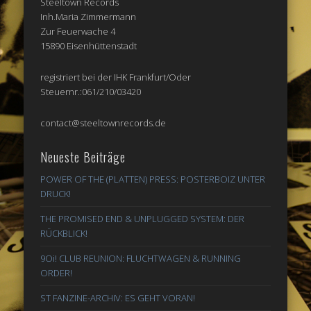
Steeltown Records
Inh.Maria Zimmermann
Zur Feuerwache 4
15890 Eisenhüttenstadt
registriert bei der IHK Frankfurt/Oder
Steuernr.:061/210/03420
contact@steeltownrecords.de
Neueste Beiträge
POWER OF THE (PLATTEN) PRESS: POSTERBOIZ UNTER
DRUCK!
THE PROMISED END & UNPLUGGED SYSTEM: DER
RÜCKBLICK!
9Oi! CLUB REUNION: FLUCHTWAGEN & RUNNING
ORDER!
ST FANZINE-ARCHIV: ES GEHT VORAN!