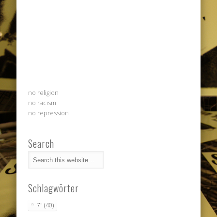
no religion
no racism
no repression
Search
Schlagwörter
7"
(40)