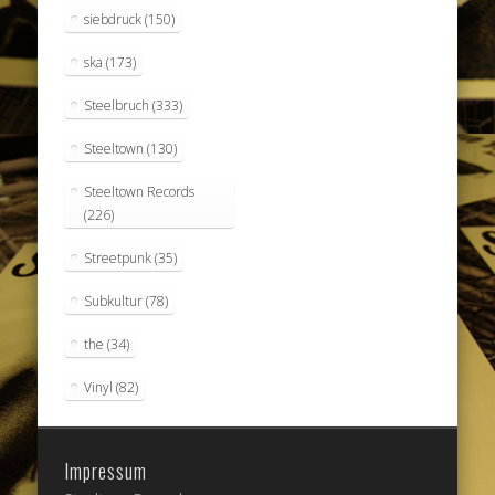
siebdruck
(150)
ska
(173)
Steelbruch
(333)
Steeltown
(130)
Steeltown Records
(226)
Streetpunk
(35)
Subkultur
(78)
the
(34)
Vinyl
(82)
Impressum