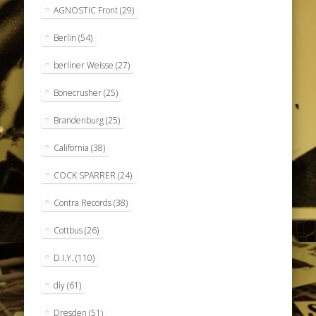
AGNOSTIC Front
(29)
Berlin
(54)
berliner Weisse
(27)
Bonecrusher
(25)
Brandenburg
(25)
California
(38)
COCK SPARRER
(24)
Contra Records
(38)
Cottbus
(26)
D.I.Y.
(110)
diy
(61)
Dresden
(51)