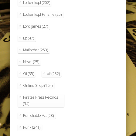
Lockenkopf
(202)
Lockenkopf Fanzine
(25)
Lord James
(27)
Lp
(47)
Mailorder
(250)
News
(25)
Oi
(35)
oi!
(232)
Online Shop
(164)
Pirates Press Records
(34)
Punishable Act
(28)
Punk
(241)