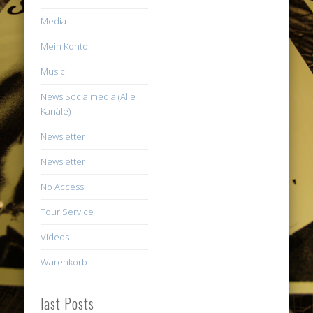
Media
Mein Konto
Music
News Socialmedia (Alle
Kanäle)
Newsletter
Newsletter
No Access
Tour Service
Videos
Warenkorb
last Posts