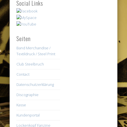
Social Links
Seiten
Band Merchandise /
Textildruck / Steel Print
Club Steelbruch
Contact
Datenschutzerklärung
Discographie
Kasse
Kundenportal
Lockenkopf Fanzine