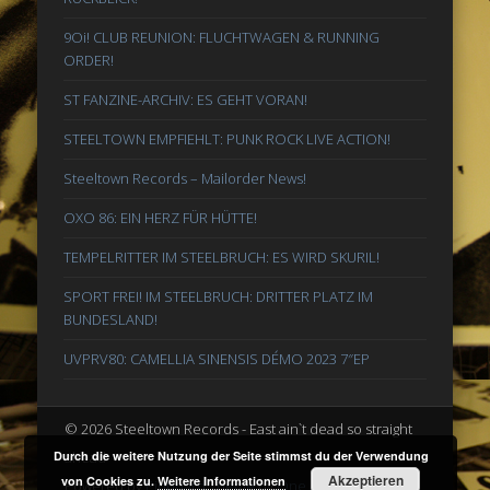
9Oi! CLUB REUNION: FLUCHTWAGEN & RUNNING
ORDER!
ST FANZINE-ARCHIV: ES GEHT VORAN!
STEELTOWN EMPFIEHLT: PUNK ROCK LIVE ACTION!
Steeltown Records – Mailorder News!
OXO 86: EIN HERZ FÜR HÜTTE!
TEMPELRITTER IM STEELBRUCH: ES WIRD SKURIL!
SPORT FREI! IM STEELBRUCH: DRITTER PLATZ IM
BUNDESLAND!
UVPRV80: CAMELLIA SINENSIS DÉMO 2023 7″EP
© 2026 Steeltown Records - East ain`t dead so straight
ahead
Durch die weitere Nutzung der Seite stimmst du der Verwendung
Akzeptieren
von Cookies zu.
Weitere Informationen
Powered by
Pinboard Theme
by
One Designs
and