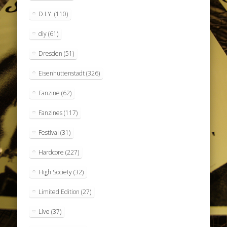
D.I.Y.
(110)
diy
(61)
Dresden
(51)
Eisenhüttenstadt
(326)
Fanzine
(62)
Fanzines
(117)
Festival
(31)
Hardcore
(227)
High Society
(32)
Limited Edition
(27)
Live
(37)