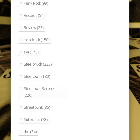
Punk Rock
(99)
Records
(54)
Review
(23)
siebdruck
(150)
ska
(173)
Steelbruch
(333)
Steeltown
(130)
Steeltown Records
(226)
Streetpunk
(35)
Subkultur
(78)
the
(34)