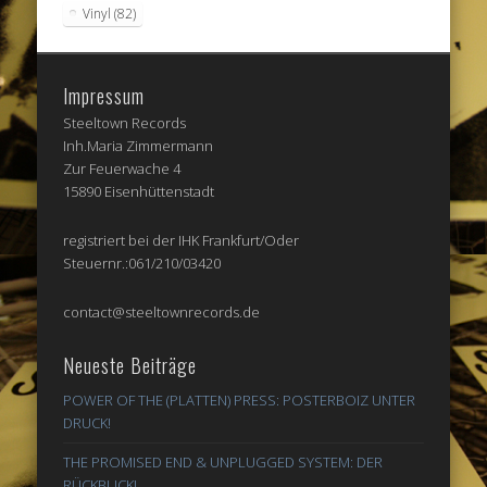
Vinyl
(82)
Impressum
Steeltown Records
Inh.Maria Zimmermann
Zur Feuerwache 4
15890 Eisenhüttenstadt
registriert bei der IHK Frankfurt/Oder
Steuernr.:061/210/03420
contact@steeltownrecords.de
Neueste Beiträge
POWER OF THE (PLATTEN) PRESS: POSTERBOIZ UNTER
DRUCK!
THE PROMISED END & UNPLUGGED SYSTEM: DER
RÜCKBLICK!