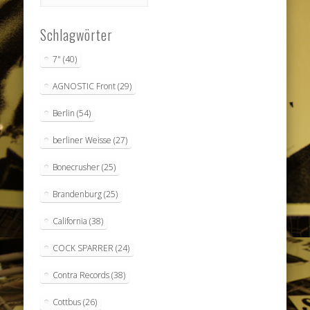
Schlagwörter
7"
(40)
AGNOSTIC Front
(29)
Berlin
(54)
berliner Weisse
(27)
Bonecrusher
(25)
Brandenburg
(25)
California
(38)
COCK SPARRER
(24)
Contra Records
(38)
Cottbus
(26)