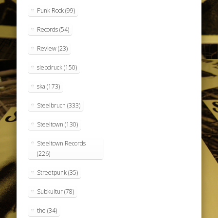
Punk Rock
(99)
Records
(54)
Review
(23)
siebdruck
(150)
ska
(173)
Steelbruch
(333)
Steeltown
(130)
Steeltown Records
(226)
Streetpunk
(35)
Subkultur
(78)
the
(34)