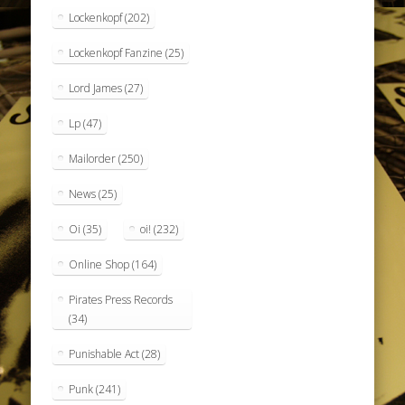
Lockenkopf
(202)
Lockenkopf Fanzine
(25)
Lord James
(27)
Lp
(47)
Mailorder
(250)
News
(25)
Oi
(35)
oi!
(232)
Online Shop
(164)
Pirates Press Records
(34)
Punishable Act
(28)
Punk
(241)