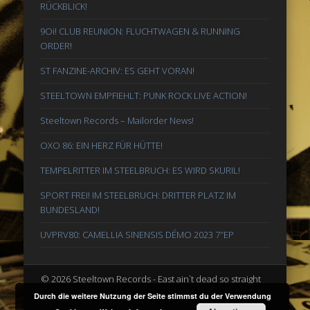
RÜCKBLICK!
9Oi! CLUB REUNION: FLUCHTWAGEN & RUNNING
ORDER!
ST FANZINE-ARCHIV: ES GEHT VORAN!
STEELTOWN EMPFIEHLT: PUNK ROCK LIVE ACTION!
Steeltown Records – Mailorder News!
OXO 86: EIN HERZ FÜR HÜTTE!
TEMPELRITTER IM STEELBRUCH: ES WIRD SKURIL!
SPORT FREI! IM STEELBRUCH: DRITTER PLATZ IM
BUNDESLAND!
UVPRV80: CAMELLIA SINENSIS DÉMO 2023 7″EP
© 2026 Steeltown Records - East ain`t dead so straight
ahead
Durch die weitere Nutzung der Seite stimmst du der Verwendung