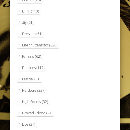
D.I.Y.
(110)
diy
(61)
Dresden
(51)
Eisenhüttenstadt
(326)
Fanzine
(62)
Fanzines
(117)
Festival
(31)
Hardcore
(227)
High Society
(32)
Limited Edition
(27)
Live
(37)