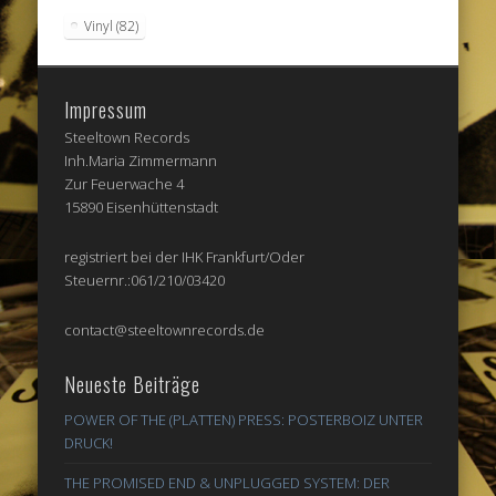
Vinyl
(82)
Impressum
Steeltown Records
Inh.Maria Zimmermann
Zur Feuerwache 4
15890 Eisenhüttenstadt
registriert bei der IHK Frankfurt/Oder
Steuernr.:061/210/03420
contact@steeltownrecords.de
Neueste Beiträge
POWER OF THE (PLATTEN) PRESS: POSTERBOIZ UNTER
DRUCK!
THE PROMISED END & UNPLUGGED SYSTEM: DER