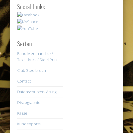
Social Links
Seiten
Band Merchandise /
Textildruck / Steel Print
Club Steelbruch
Contact
Datenschutzerklärung
Discographie
Kasse
Kundenportal