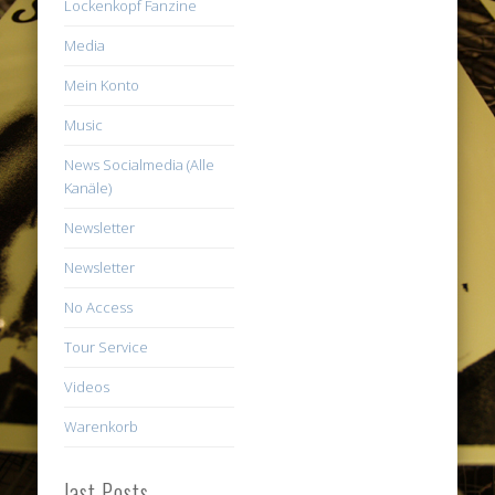
Lockenkopf Fanzine
Media
Mein Konto
Music
News Socialmedia (Alle
Kanäle)
Newsletter
Newsletter
No Access
Tour Service
Videos
Warenkorb
last Posts