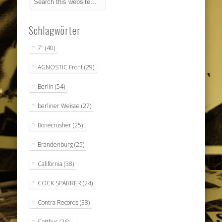
Schlagwörter
7"
(40)
AGNOSTIC Front
(29)
Berlin
(54)
berliner Weisse
(27)
Bonecrusher
(25)
Brandenburg
(25)
California
(38)
COCK SPARRER
(24)
Contra Records
(38)
Cottbus
(26)