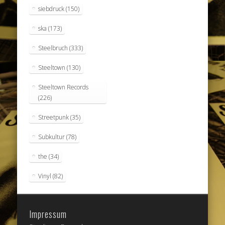
siebdruck
(150)
ska
(173)
Steelbruch
(333)
Steeltown
(130)
Steeltown Records
(226)
Streetpunk
(35)
Subkultur
(78)
the
(34)
Vinyl
(82)
Impressum