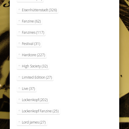
Eisenhüttenstadt
(326)
Fanzine
(62)
Fanzines
(117)
Festival
(31)
Hardcore
(227)
High Society
(32)
Limited Edition
(27)
Live
(37)
Lockenkopf
(202)
Lockenkopf Fanzine
(25)
Lord James
(27)