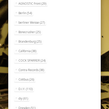
AGNOSTIC Front
(29)
Berlin
(54)
berliner Weisse
(27)
Bonecrusher
(25)
Brandenburg
(25)
California
(38)
COCK SPARRER
(24)
Contra Records
(38)
Cottbus
(26)
D.I.Y.
(110)
diy
(61)
Dresden
(51)