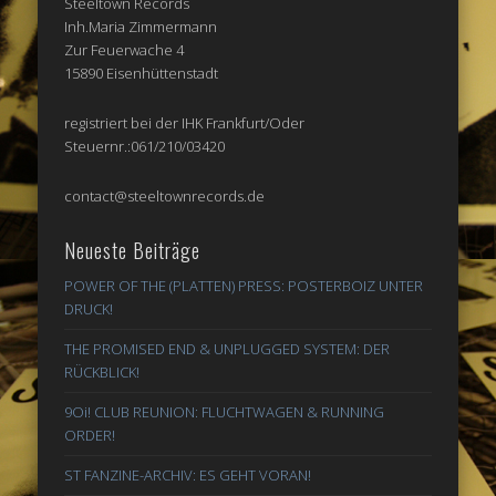
Steeltown Records
Inh.Maria Zimmermann
Zur Feuerwache 4
15890 Eisenhüttenstadt
registriert bei der IHK Frankfurt/Oder
Steuernr.:061/210/03420
contact@steeltownrecords.de
Neueste Beiträge
POWER OF THE (PLATTEN) PRESS: POSTERBOIZ UNTER
DRUCK!
THE PROMISED END & UNPLUGGED SYSTEM: DER
RÜCKBLICK!
9Oi! CLUB REUNION: FLUCHTWAGEN & RUNNING
ORDER!
ST FANZINE-ARCHIV: ES GEHT VORAN!