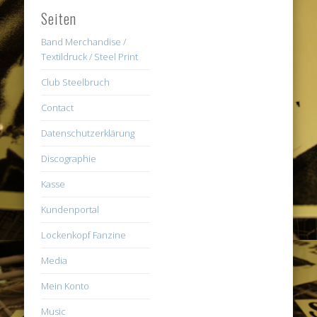
Seiten
Band Merchandise /
Textildruck / Steel Print
Club Steelbruch
Contact
Datenschutzerklärung
Discographie
Kasse
Kundenportal
Lockenkopf Fanzine
Media
Mein Konto
Music