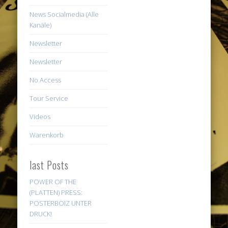
News Socialmedia (Alle
Kanäle)
Newsletter
Newsletter
No Access
Tour Service
Videos
Warenkorb
last Posts
POWER OF THE
(PLATTEN) PRESS:
POSTERBOIZ UNTER
DRUCK!