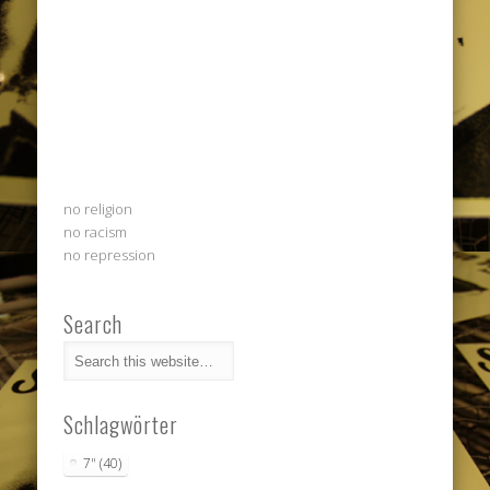
no religion
no racism
no repression
Search
Schlagwörter
7"
(40)