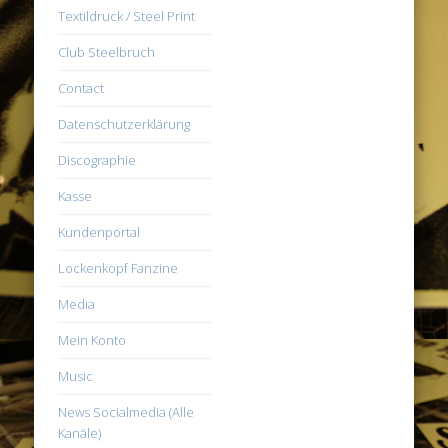
Textildruck / Steel Print
Club Steelbruch
Contact
Datenschutzerklärung
Discographie
Kasse
Kundenportal
Lockenkopf Fanzine
Media
Mein Konto
Music
News Socialmedia (Alle
Kanäle)