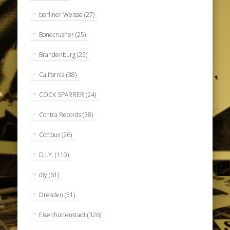
berliner Weisse
(27)
Bonecrusher
(25)
Brandenburg
(25)
California
(38)
COCK SPARRER
(24)
Contra Records
(38)
Cottbus
(26)
D.I.Y.
(110)
diy
(61)
Dresden
(51)
Eisenhüttenstadt
(326)