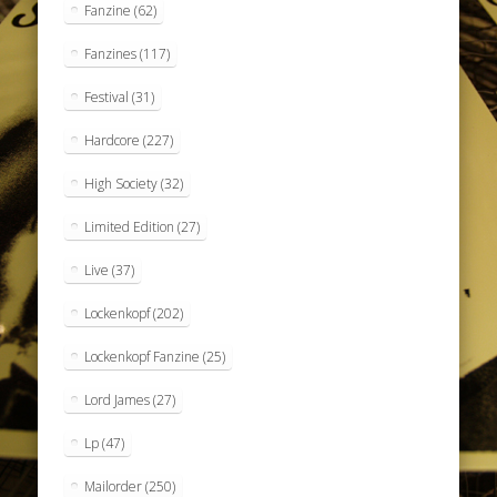
Fanzine
(62)
Fanzines
(117)
Festival
(31)
Hardcore
(227)
High Society
(32)
Limited Edition
(27)
Live
(37)
Lockenkopf
(202)
Lockenkopf Fanzine
(25)
Lord James
(27)
Lp
(47)
Mailorder
(250)