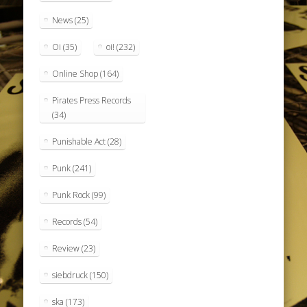
News
(25)
Oi
(35)
oi!
(232)
Online Shop
(164)
Pirates Press Records
(34)
Punishable Act
(28)
Punk
(241)
Punk Rock
(99)
Records
(54)
Review
(23)
siebdruck
(150)
ska
(173)