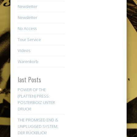
Newsletter
Newsletter
No Access
Tour Service
Videos
Warenkorb
last Posts
POWER OF THE
(PLATTEN) PRESS:
POSTERBOIZ UNTER
DRUCK!
THE PROMISED END &
UNPLUGGED SYSTEM:
DER RÜCKBLICK!