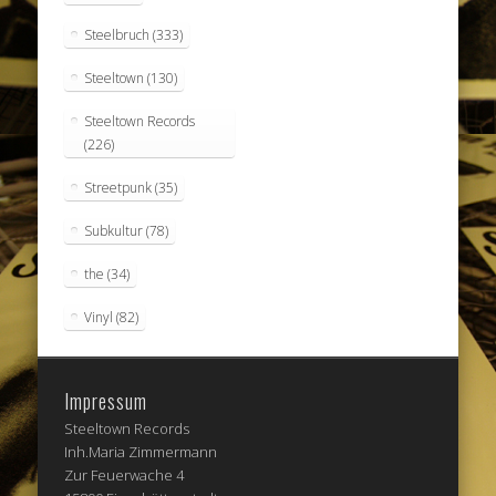
Steelbruch
(333)
Steeltown
(130)
Steeltown Records
(226)
Streetpunk
(35)
Subkultur
(78)
the
(34)
Vinyl
(82)
Impressum
Steeltown Records
Inh.Maria Zimmermann
Zur Feuerwache 4