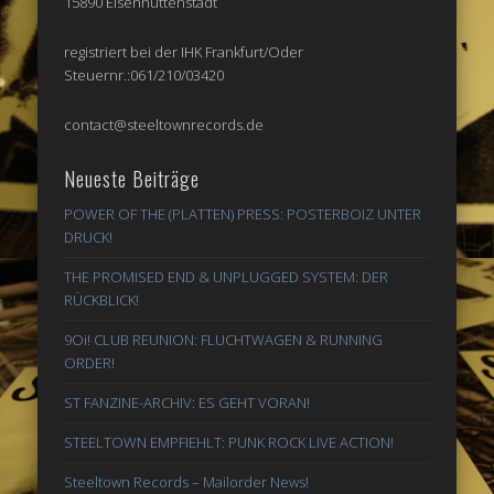
15890 Eisenhüttenstadt
registriert bei der IHK Frankfurt/Oder
Steuernr.:061/210/03420
contact@steeltownrecords.de
Neueste Beiträge
POWER OF THE (PLATTEN) PRESS: POSTERBOIZ UNTER
DRUCK!
THE PROMISED END & UNPLUGGED SYSTEM: DER
RÜCKBLICK!
9Oi! CLUB REUNION: FLUCHTWAGEN & RUNNING
ORDER!
ST FANZINE-ARCHIV: ES GEHT VORAN!
STEELTOWN EMPFIEHLT: PUNK ROCK LIVE ACTION!
Steeltown Records – Mailorder News!