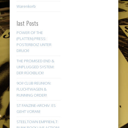
Warenkorb
last Posts
POWER OF THE
(PLATTEN) PRESS:
POSTERBOIZ UNTER
DRUCK!
THE PROMISED END &
UNPLUGGED SYSTEM:
DER RÜCKBLICK!
9Oi! CLUB REUNION:
FLUCHTWAGEN &
RUNNING ORDER!
ST FANZINE-ARCHIV: ES
GEHT VORAN!
STEELTOWN EMPFIEHLT:
PUNK ROCK LIVE ACTION!