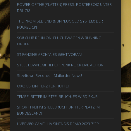
POWER OF THE (PLATTEN) PRESS: POSTERBOIZ UNTER
DRUCK!
THE PROMISED END & UNPLUGGED SYSTEM: DER
RÜCKBLICK!
9Oi! CLUB REUNION: FLUCHTWAGEN & RUNNING
ORDER!
ST FANZINE-ARCHIV: ES GEHT VORAN!
STEELTOWN EMPFIEHLT: PUNK ROCK LIVE ACTION!
Steeltown Records – Mailorder News!
OXO 86: EIN HERZ FÜR HÜTTE!
TEMPELRITTER IM STEELBRUCH: ES WIRD SKURIL!
SPORT FREI! IM STEELBRUCH: DRITTER PLATZ IM
BUNDESLAND!
UVPRV80: CAMELLIA SINENSIS DÉMO 2023 7″EP