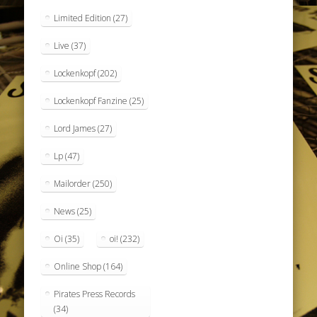
Limited Edition
(27)
Live
(37)
Lockenkopf
(202)
Lockenkopf Fanzine
(25)
Lord James
(27)
Lp
(47)
Mailorder
(250)
News
(25)
Oi
(35)
oi!
(232)
Online Shop
(164)
Pirates Press Records
(34)