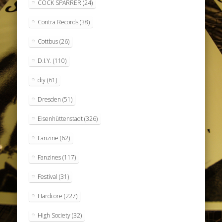
COCK SPARRER
(24)
Contra Records
(38)
Cottbus
(26)
D.I.Y.
(110)
diy
(61)
Dresden
(51)
Eisenhüttenstadt
(326)
Fanzine
(62)
Fanzines
(117)
Festival
(31)
Hardcore
(227)
High Society
(32)