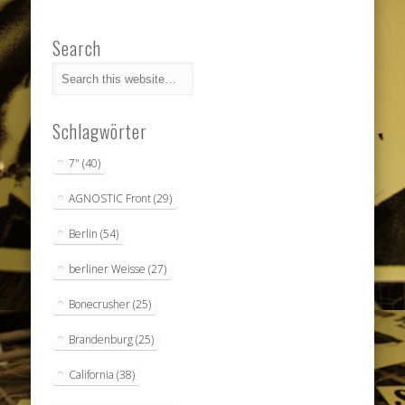
Search
Schlagwörter
7"
(40)
AGNOSTIC Front
(29)
Berlin
(54)
berliner Weisse
(27)
Bonecrusher
(25)
Brandenburg
(25)
California
(38)