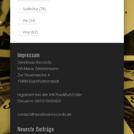
Subkultur
(78)
the
(34)
Vinyl
(82)
Impressum
Steeltown Records
Inh.Maria Zimmermann
Zur Feuerwache 4
15890 Eisenhüttenstadt
registriert bei der IHK Frankfurt/Oder
Steuernr.:061/210/03420
contact@steeltownrecords.de
Neueste Beiträge