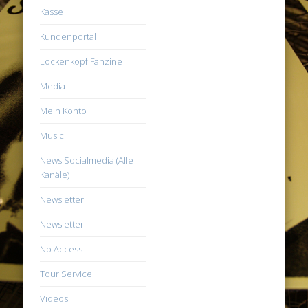
Kasse
Kundenportal
Lockenkopf Fanzine
Media
Mein Konto
Music
News Socialmedia (Alle
Kanäle)
Newsletter
Newsletter
No Access
Tour Service
Videos