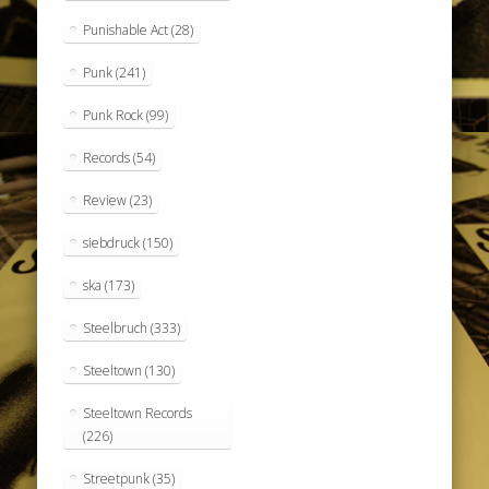
Punishable Act
(28)
Punk
(241)
Punk Rock
(99)
Records
(54)
Review
(23)
siebdruck
(150)
ska
(173)
Steelbruch
(333)
Steeltown
(130)
Steeltown Records
(226)
Streetpunk
(35)