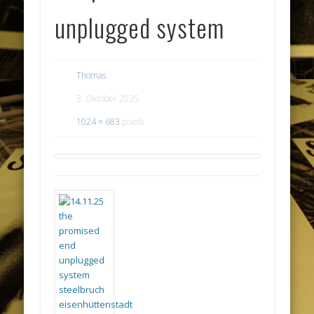
unplugged system
Thomas
3. Oktober 2025
1024 × 683
pixels