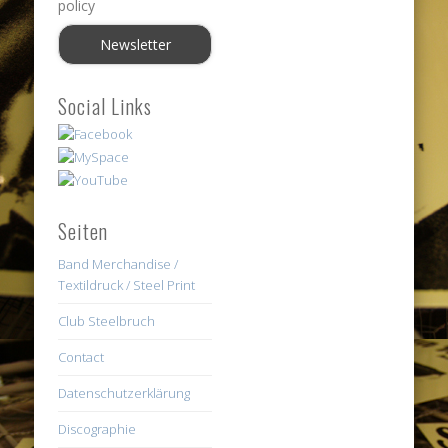
policy
Social Links
Seiten
Band Merchandise /
Textildruck / Steel Print
Club Steelbruch
Contact
Datenschutzerklärung
Discographie