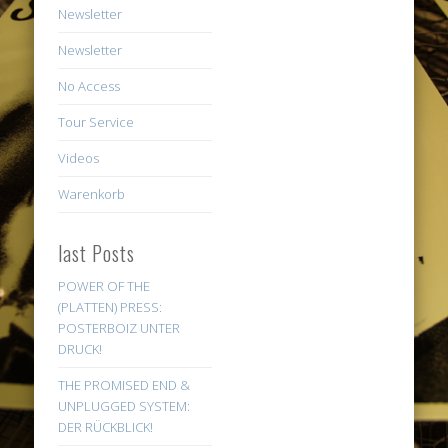
Newsletter
Newsletter
No Access
Tour Service
Videos
Warenkorb
last Posts
POWER OF THE
(PLATTEN) PRESS:
POSTERBOIZ UNTER
DRUCK!
THE PROMISED END &
UNPLUGGED SYSTEM:
DER RÜCKBLICK!