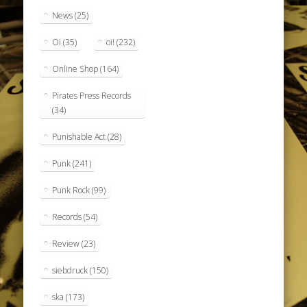
News
(25)
Oi
(35)
oi!
(232)
Online Shop
(164)
Pirates Press Records
(34)
Punishable Act
(28)
Punk
(241)
Punk Rock
(99)
Records
(54)
Review
(23)
siebdruck
(150)
ska
(173)