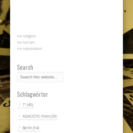
no religion
no racism
no repression
Search
Schlagwörter
7"
(40)
AGNOSTIC Front
(29)
Berlin
(54)