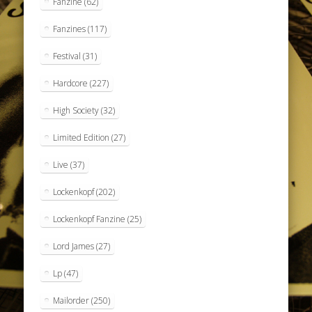
Fanzine
(62)
Fanzines
(117)
Festival
(31)
Hardcore
(227)
High Society
(32)
Limited Edition
(27)
Live
(37)
Lockenkopf
(202)
Lockenkopf Fanzine
(25)
Lord James
(27)
Lp
(47)
Mailorder
(250)