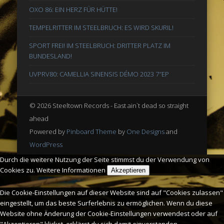
OXO 86: EIN HERZ FÜR HÜTTE!
TEMPELRITTER IM STEELBRUCH: ES WIRD SKURIL!
SPORT FREI! IM STEELBRUCH: DRITTER PLATZ IM
BUNDESLAND!
UVPRV80: CAMELLIA SINENSIS DÉMO 2023 7″EP
© 2026 Steeltown Records - East ain`t dead so straight
ahead
Powered by
Pinboard Theme
by
One Designs
and
WordPress
Durch die weitere Nutzung der Seite stimmst du der Verwendung von
Cookies zu.
Weitere Informationen
Akzeptieren
Die Cookie-Einstellungen auf dieser Website sind auf "Cookies zulassen"
eingestellt, um das beste Surferlebnis zu ermöglichen. Wenn du diese
Website ohne Änderung der Cookie-Einstellungen verwendest oder auf
"Akzeptieren" klickst, erklärst du sich damit einverstanden.