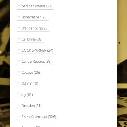
berliner Weisse
(27)
Bonecrusher
(25)
Brandenburg
(25)
California
(38)
COCK SPARRER
(24)
Contra Records
(38)
Cottbus
(26)
D.I.Y.
(110)
diy
(61)
Dresden
(51)
Eisenhüttenstadt
(326)