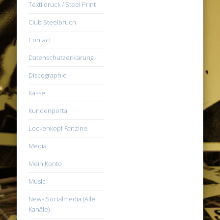
Textildruck / Steel Print
Club Steelbruch
Contact
Datenschutzerklärung
Discographie
Kasse
Kundenportal
Lockenkopf Fanzine
Media
Mein Konto
Music
News Socialmedia (Alle
Kanäle)