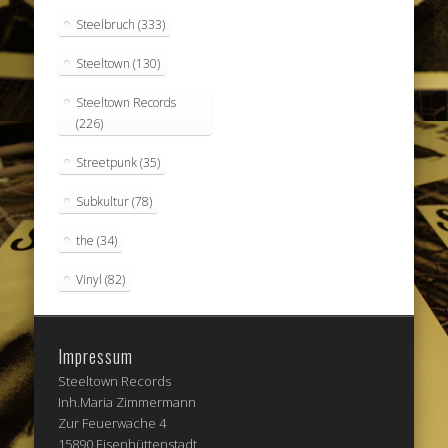
Steelbruch
(333)
Steeltown
(130)
Steeltown Records
(226)
Streetpunk
(35)
Subkultur
(78)
the
(34)
Vinyl
(82)
Impressum
Steeltown Records
Inh.Maria Zimmermann
Zur Feuerwache 4
15890 Eisenhüttenstadt