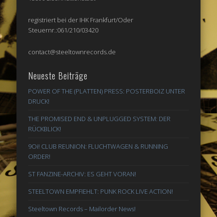
registriert bei der IHK Frankfurt/Oder
Steuernr.:061/210/03420
contact@steeltownrecords.de
Neueste Beiträge
POWER OF THE (PLATTEN) PRESS: POSTERBOIZ UNTER
DRUCK!
THE PROMISED END & UNPLUGGED SYSTEM: DER
RÜCKBLICK!
9Oi! CLUB REUNION: FLUCHTWAGEN & RUNNING
ORDER!
ST FANZINE-ARCHIV: ES GEHT VORAN!
STEELTOWN EMPFIEHLT: PUNK ROCK LIVE ACTION!
Steeltown Records – Mailorder News!