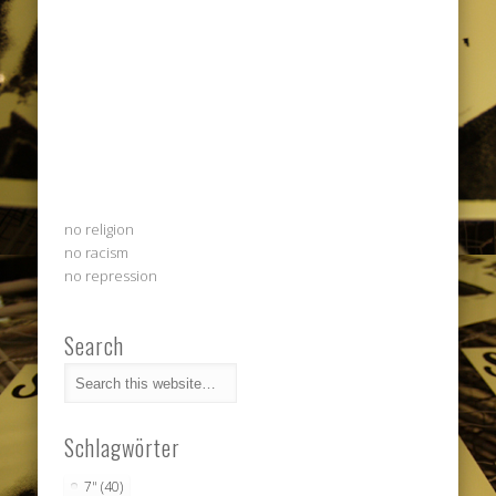
no religion
no racism
no repression
Search
Schlagwörter
7"
(40)