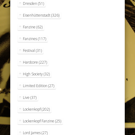
Dresden
(51)
Eisenhüttenstadt
(326)
Fanzine
(62)
Fanzines
(117)
Festival
(31)
Hardcore
(227)
High Society
(32)
Limited Edition
(27)
Live
(37)
Lockenkopf
(202)
Lockenkopf Fanzine
(25)
Lord James
(27)