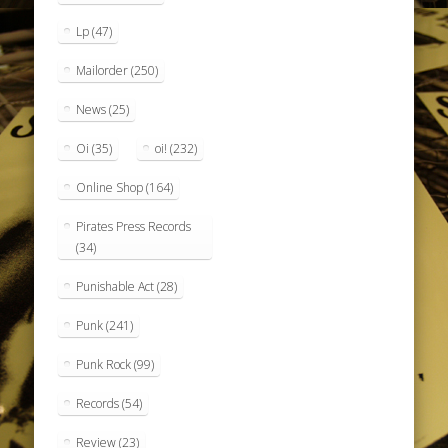
Lp
(47)
Mailorder
(250)
News
(25)
Oi
(35)
oi!
(232)
Online Shop
(164)
Pirates Press Records
(34)
Punishable Act
(28)
Punk
(241)
Punk Rock
(99)
Records
(54)
Review
(23)