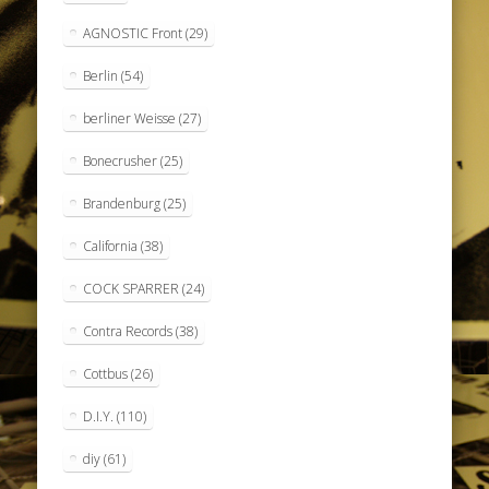
AGNOSTIC Front
(29)
Berlin
(54)
berliner Weisse
(27)
Bonecrusher
(25)
Brandenburg
(25)
California
(38)
COCK SPARRER
(24)
Contra Records
(38)
Cottbus
(26)
D.I.Y.
(110)
diy
(61)