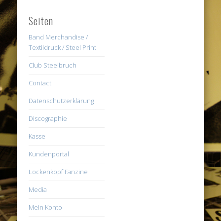
Seiten
Band Merchandise /
Textildruck / Steel Print
Club Steelbruch
Contact
Datenschutzerklärung
Discographie
Kasse
Kundenportal
Lockenkopf Fanzine
Media
Mein Konto