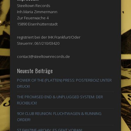
Steeltown Records
Inh.Maria Zimmermann
Zur Feuerwache 4
15890 Eisenhüttenstadt
registriert bei der IHK Frankfurt/Oder
Steuernr.:061/210/03420
contact@steeltownrecords.de
Neueste Beiträge
POWER OF THE (PLATTEN) PRESS: POSTERBOIZ UNTER
DRUCK!
THE PROMISED END & UNPLUGGED SYSTEM: DER
RÜCKBLICK!
9Oi! CLUB REUNION: FLUCHTWAGEN & RUNNING
ORDER!
ST FANZINE-ARCHIV: ES GEHT VORAN!