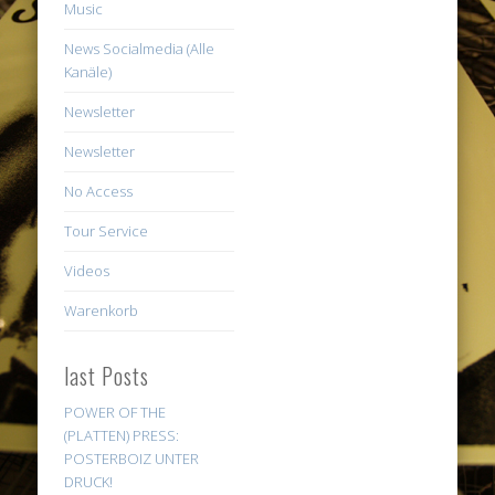
Music
News Socialmedia (Alle
Kanäle)
Newsletter
Newsletter
No Access
Tour Service
Videos
Warenkorb
last Posts
POWER OF THE
(PLATTEN) PRESS:
POSTERBOIZ UNTER
DRUCK!