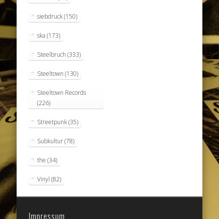
siebdruck
(150)
ska
(173)
Steelbruch
(333)
Steeltown
(130)
Steeltown Records
(226)
Streetpunk
(35)
Subkultur
(78)
the
(34)
Vinyl
(82)
Impressum