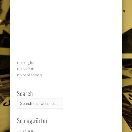
no religion
no racism
no repression
Search
Schlagwörter
7"
(40)