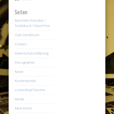
Seiten
Band Merchandise /
Textildruck / Steel Print
Club Steelbruch
Contact
Datenschutzerklärung
Discographie
Kasse
Kundenportal
Lockenkopf Fanzine
Media
Mein Konto