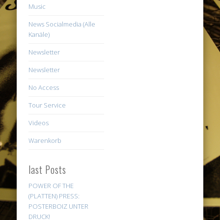
Music
News Socialmedia (Alle
Kanäle)
Newsletter
Newsletter
No Access
Tour Service
Videos
Warenkorb
last Posts
POWER OF THE
(PLATTEN) PRESS:
POSTERBOIZ UNTER
DRUCK!