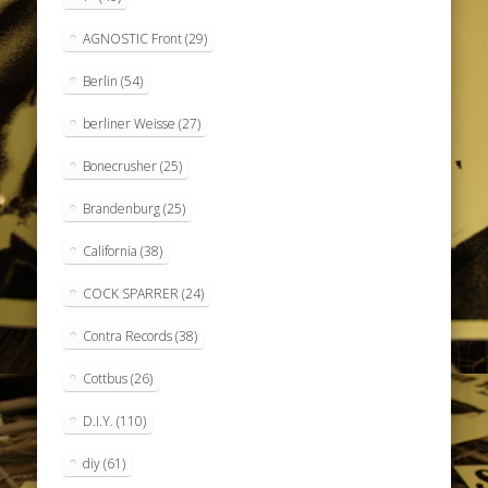
AGNOSTIC Front
(29)
Berlin
(54)
berliner Weisse
(27)
Bonecrusher
(25)
Brandenburg
(25)
California
(38)
COCK SPARRER
(24)
Contra Records
(38)
Cottbus
(26)
D.I.Y.
(110)
diy
(61)