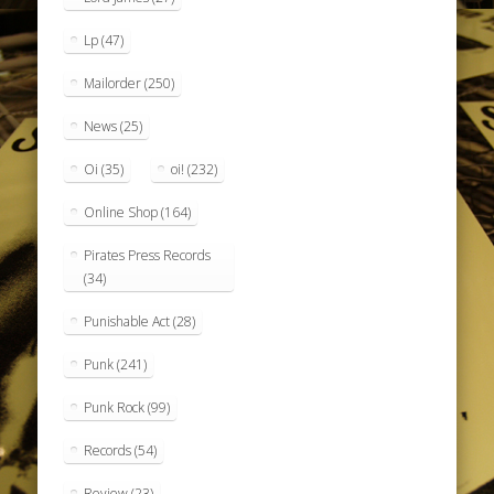
Lp
(47)
Mailorder
(250)
News
(25)
Oi
(35)
oi!
(232)
Online Shop
(164)
Pirates Press Records
(34)
Punishable Act
(28)
Punk
(241)
Punk Rock
(99)
Records
(54)
Review
(23)