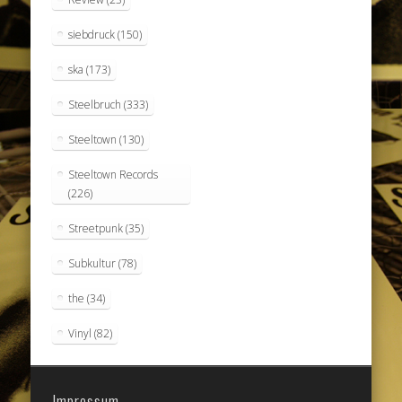
siebdruck
(150)
ska
(173)
Steelbruch
(333)
Steeltown
(130)
Steeltown Records
(226)
Streetpunk
(35)
Subkultur
(78)
the
(34)
Vinyl
(82)
Impressum