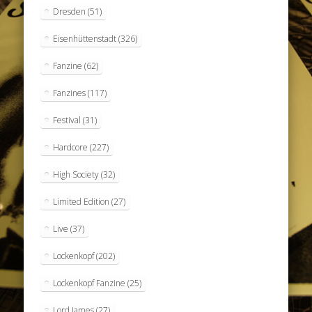
Dresden
(51)
Eisenhüttenstadt
(326)
Fanzine
(62)
Fanzines
(117)
Festival
(31)
Hardcore
(227)
High Society
(32)
Limited Edition
(27)
Live
(37)
Lockenkopf
(202)
Lockenkopf Fanzine
(25)
Lord James
(27)