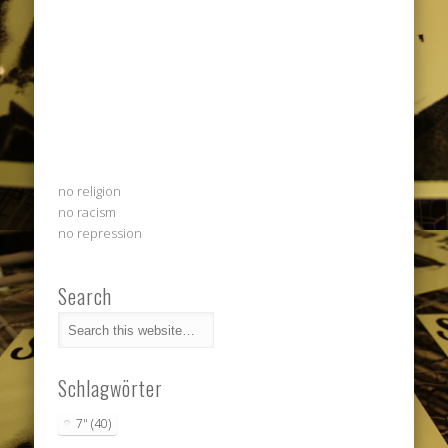
no religion
no racism
no repression
Search
Schlagwörter
7"
(40)