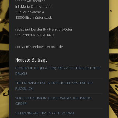
Steeltown Records
Inh.Maria Zimmermann
Zur Feuerwache 4
15890 Eisenhüttenstadt
registriert bei der IHK Frankfurt/Oder
Steuernr.:061/210/03420
contact@steeltownrecords.de
Neueste Beiträge
POWER OF THE (PLATTEN) PRESS: POSTERBOIZ UNTER
DRUCK!
THE PROMISED END & UNPLUGGED SYSTEM: DER
RÜCKBLICK!
9Oi! CLUB REUNION: FLUCHTWAGEN & RUNNING
ORDER!
ST FANZINE-ARCHIV: ES GEHT VORAN!