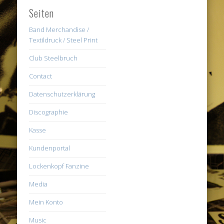
Seiten
Band Merchandise /
Textildruck / Steel Print
Club Steelbruch
Contact
Datenschutzerklärung
Discographie
Kasse
Kundenportal
Lockenkopf Fanzine
Media
Mein Konto
Music