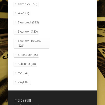
siebdruck
(150)
ska
(173)
Steelbruch
(333)
Steeltown
(130)
Steeltown Records
(226)
Streetpunk
(35)
Subkultur
(78)
the
(34)
Vinyl
(82)
Impressum