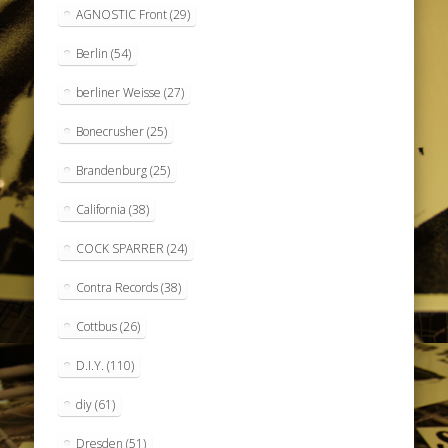
AGNOSTIC Front
(29)
Berlin
(54)
berliner Weisse
(27)
Bonecrusher
(25)
Brandenburg
(25)
California
(38)
COCK SPARRER
(24)
Contra Records
(38)
Cottbus
(26)
D.I.Y.
(110)
diy
(61)
Dresden
(51)