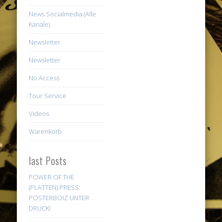
News Socialmedia (Alle
Kanäle)
Newsletter
Newsletter
No Access
Tour Service
Videos
Warenkorb
last Posts
POWER OF THE
(PLATTEN) PRESS:
POSTERBOIZ UNTER
DRUCK!