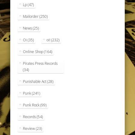
Lp
(47)
Mailorder
(250)
News
(25)
Oi
(35)
oi!
(232)
Online Shop
(164)
Pirates Press Records
(34)
Punishable Act
(28)
Punk
(241)
Punk Rock
(99)
Records
(54)
Review
(23)