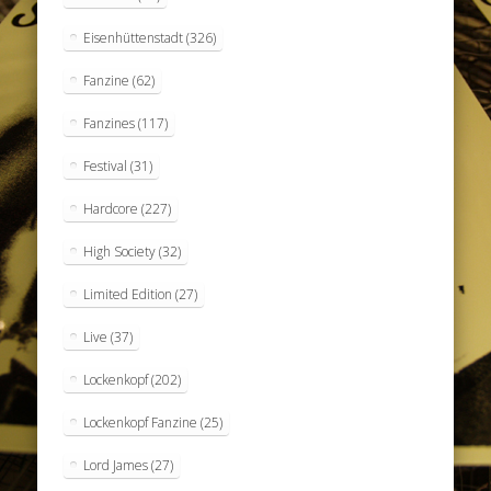
Eisenhüttenstadt
(326)
Fanzine
(62)
Fanzines
(117)
Festival
(31)
Hardcore
(227)
High Society
(32)
Limited Edition
(27)
Live
(37)
Lockenkopf
(202)
Lockenkopf Fanzine
(25)
Lord James
(27)