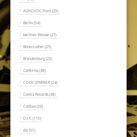
AGNOSTIC Front
(29)
Berlin
(54)
berliner Weisse
(27)
Bonecrusher
(25)
Brandenburg
(25)
California
(38)
COCK SPARRER
(24)
Contra Records
(38)
Cottbus
(26)
D.I.Y.
(110)
diy
(61)