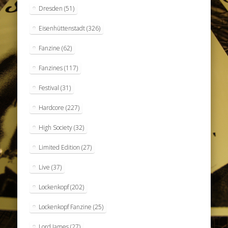
Dresden
(51)
Eisenhüttenstadt
(326)
Fanzine
(62)
Fanzines
(117)
Festival
(31)
Hardcore
(227)
High Society
(32)
Limited Edition
(27)
Live
(37)
Lockenkopf
(202)
Lockenkopf Fanzine
(25)
Lord James
(27)