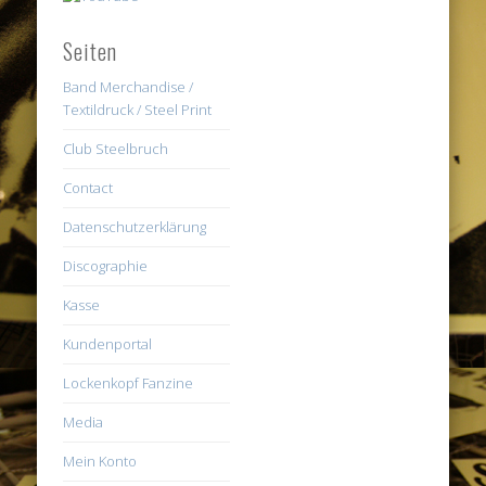
Seiten
Band Merchandise /
Textildruck / Steel Print
Club Steelbruch
Contact
Datenschutzerklärung
Discographie
Kasse
Kundenportal
Lockenkopf Fanzine
Media
Mein Konto