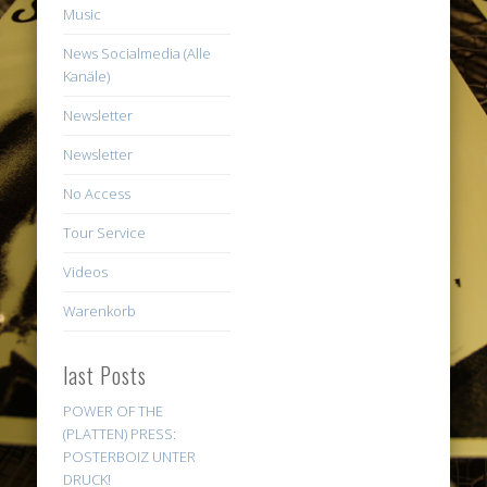
Music
News Socialmedia (Alle
Kanäle)
Newsletter
Newsletter
No Access
Tour Service
Videos
Warenkorb
last Posts
POWER OF THE
(PLATTEN) PRESS:
POSTERBOIZ UNTER
DRUCK!