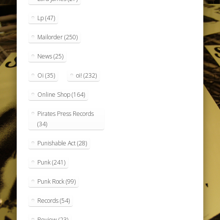
Lp
(47)
Mailorder
(250)
News
(25)
Oi
(35)
oi!
(232)
Online Shop
(164)
Pirates Press Records
(34)
Punishable Act
(28)
Punk
(241)
Punk Rock
(99)
Records
(54)
Review
(23)