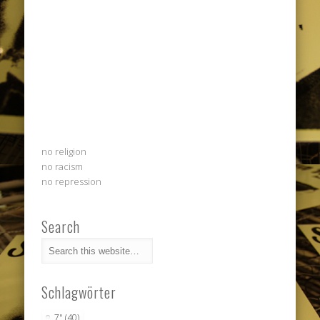
no religion
no racism
no repression
Search
Schlagwörter
7"
(40)