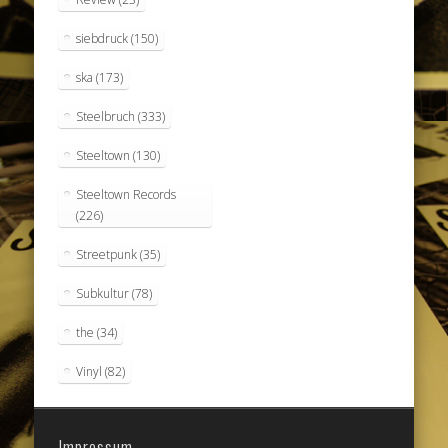
siebdruck
(150)
ska
(173)
Steelbruch
(333)
Steeltown
(130)
Steeltown Records
(226)
Streetpunk
(35)
Subkultur
(78)
the
(34)
Vinyl
(82)
Impressum