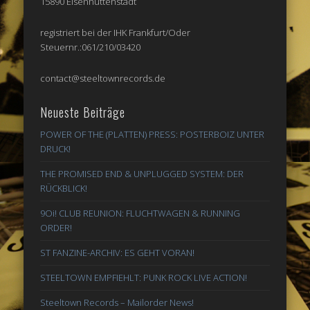
15890 Eisenhüttenstadt
registriert bei der IHK Frankfurt/Oder
Steuernr.:061/210/03420
contact@steeltownrecords.de
Neueste Beiträge
POWER OF THE (PLATTEN) PRESS: POSTERBOIZ UNTER
DRUCK!
THE PROMISED END & UNPLUGGED SYSTEM: DER
RÜCKBLICK!
9Oi! CLUB REUNION: FLUCHTWAGEN & RUNNING
ORDER!
ST FANZINE-ARCHIV: ES GEHT VORAN!
STEELTOWN EMPFIEHLT: PUNK ROCK LIVE ACTION!
Steeltown Records – Mailorder News!