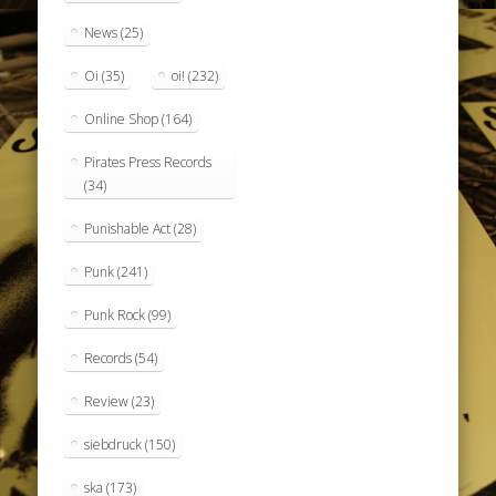
News
(25)
Oi
(35)
oi!
(232)
Online Shop
(164)
Pirates Press Records
(34)
Punishable Act
(28)
Punk
(241)
Punk Rock
(99)
Records
(54)
Review
(23)
siebdruck
(150)
ska
(173)