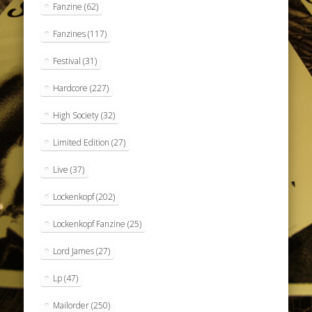
Fanzine
(62)
Fanzines
(117)
Festival
(31)
Hardcore
(227)
High Society
(32)
Limited Edition
(27)
Live
(37)
Lockenkopf
(202)
Lockenkopf Fanzine
(25)
Lord James
(27)
Lp
(47)
Mailorder
(250)