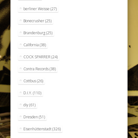
berliner Weisse
(27)
Bonecrusher
(25)
Brandenburg
(25)
California
(38)
COCK SPARRER
(24)
Contra Records
(38)
Cottbus
(26)
D.I.Y.
(110)
diy
(61)
Dresden
(51)
Eisenhüttenstadt
(326)