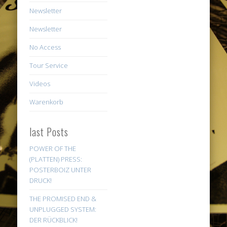
Newsletter
Newsletter
No Access
Tour Service
Videos
Warenkorb
last Posts
POWER OF THE
(PLATTEN) PRESS:
POSTERBOIZ UNTER
DRUCK!
THE PROMISED END &
UNPLUGGED SYSTEM:
DER RÜCKBLICK!