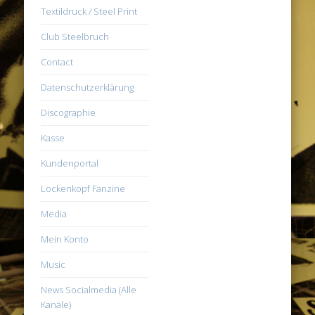
Textildruck / Steel Print
Club Steelbruch
Contact
Datenschutzerklärung
Discographie
Kasse
Kundenportal
Lockenkopf Fanzine
Media
Mein Konto
Music
News Socialmedia (Alle
Kanäle)