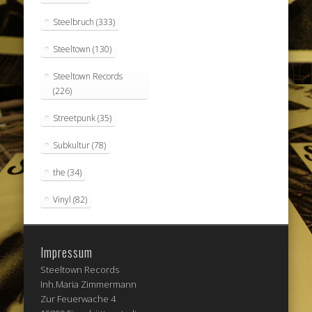
Steelbruch
(333)
Steeltown
(130)
Steeltown Records
(226)
Streetpunk
(35)
Subkultur
(78)
the
(34)
Vinyl
(82)
Impressum
Steeltown Records
Inh.Maria Zimmermann
Zur Feuerwache 4