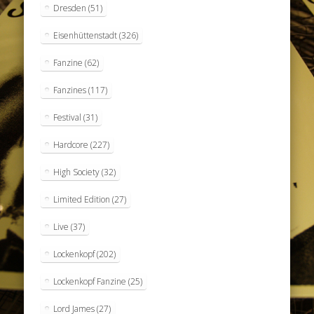
Dresden
(51)
Eisenhüttenstadt
(326)
Fanzine
(62)
Fanzines
(117)
Festival
(31)
Hardcore
(227)
High Society
(32)
Limited Edition
(27)
Live
(37)
Lockenkopf
(202)
Lockenkopf Fanzine
(25)
Lord James
(27)