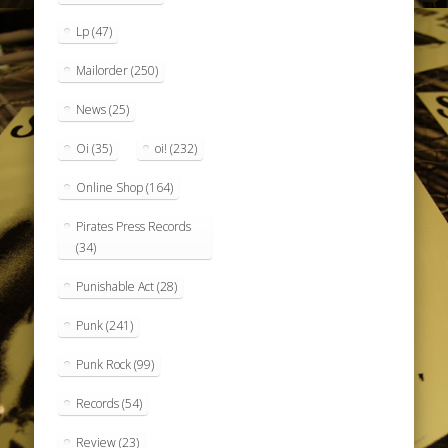
Lp
(47)
Mailorder
(250)
News
(25)
Oi
(35)
oi!
(232)
Online Shop
(164)
Pirates Press Records
(34)
Punishable Act
(28)
Punk
(241)
Punk Rock
(99)
Records
(54)
Review
(23)