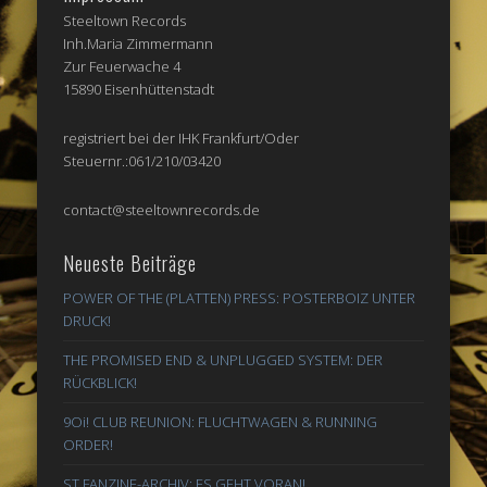
Steeltown Records
Inh.Maria Zimmermann
Zur Feuerwache 4
15890 Eisenhüttenstadt
registriert bei der IHK Frankfurt/Oder
Steuernr.:061/210/03420
contact@steeltownrecords.de
Neueste Beiträge
POWER OF THE (PLATTEN) PRESS: POSTERBOIZ UNTER
DRUCK!
THE PROMISED END & UNPLUGGED SYSTEM: DER
RÜCKBLICK!
9Oi! CLUB REUNION: FLUCHTWAGEN & RUNNING
ORDER!
ST FANZINE-ARCHIV: ES GEHT VORAN!