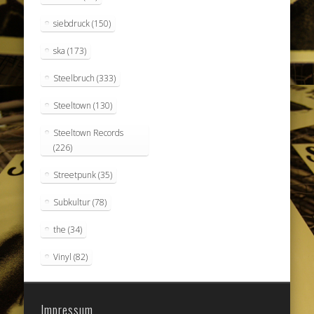
siebdruck
(150)
ska
(173)
Steelbruch
(333)
Steeltown
(130)
Steeltown Records
(226)
Streetpunk
(35)
Subkultur
(78)
the
(34)
Vinyl
(82)
Impressum