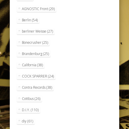
AGNOSTIC Front
(29)
Berlin
(54)
berliner Weisse
(27)
Bonecrusher
(25)
Brandenburg
(25)
California
(38)
COCK SPARRER
(24)
Contra Records
(38)
Cottbus
(26)
D.I.Y.
(110)
diy
(61)