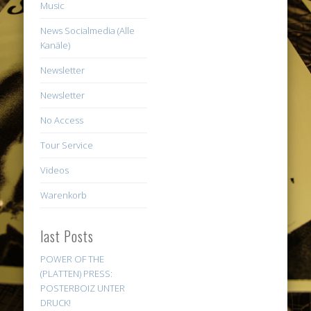
Music
News Socialmedia (Alle
Kanäle)
Newsletter
Newsletter
No Access
Tour Service
Videos
Warenkorb
last Posts
POWER OF THE
(PLATTEN) PRESS:
POSTERBOIZ UNTER
DRUCK!