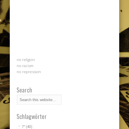
no religion
no racism
no repression
Search
Schlagwörter
7"
(40)