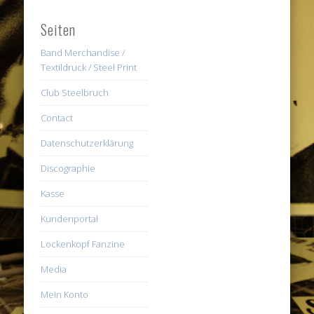
Seiten
Band Merchandise /
Textildruck / Steel Print
Club Steelbruch
Contact
Datenschutzerklärung
Discographie
Kasse
Kundenportal
Lockenkopf Fanzine
Media
Mein Konto