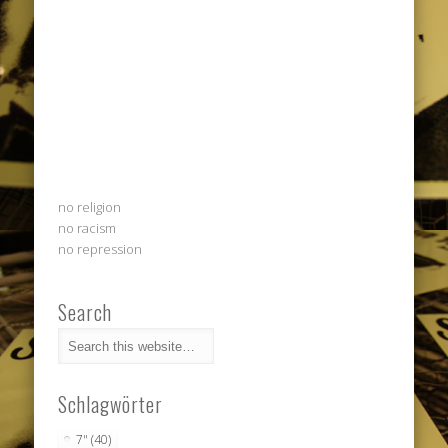
no religion
no racism
no repression
Search
Schlagwörter
7"
(40)