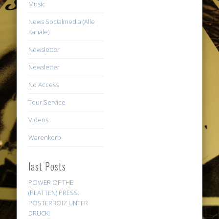
Music
News Socialmedia (Alle
Kanäle)
Newsletter
Newsletter
No Access
Tour Service
Videos
Warenkorb
last Posts
POWER OF THE
(PLATTEN) PRESS:
POSTERBOIZ UNTER
DRUCK!