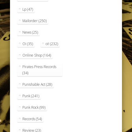
Lp
(47)
Mailorder
(250)
News
(25)
Oi
(35)
oi!
(232)
Online Shop
(164)
Pirates Press Records
(34)
Punishable Act
(28)
Punk
(241)
Punk Rock
(99)
Records
(54)
Review
(23)