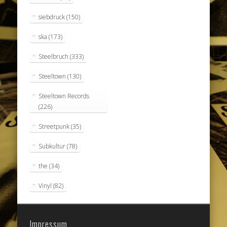
siebdruck
(150)
ska
(173)
Steelbruch
(333)
Steeltown
(130)
Steeltown Records
(226)
Streetpunk
(35)
Subkultur
(78)
the
(34)
Vinyl
(82)
Impressum