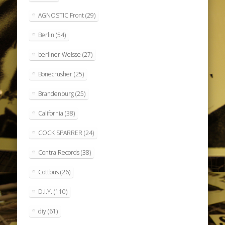
AGNOSTIC Front
(29)
Berlin
(54)
berliner Weisse
(27)
Bonecrusher
(25)
Brandenburg
(25)
California
(38)
COCK SPARRER
(24)
Contra Records
(38)
Cottbus
(26)
D.I.Y.
(110)
diy
(61)