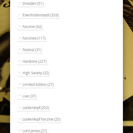
Dresden
(51)
Eisenhüttenstadt
(326)
Fanzine
(62)
Fanzines
(117)
Festival
(31)
Hardcore
(227)
High Society
(32)
Limited Edition
(27)
Live
(37)
Lockenkopf
(202)
Lockenkopf Fanzine
(25)
Lord James
(27)