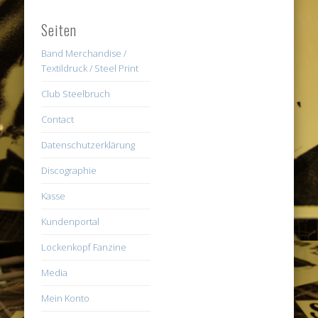
Seiten
Band Merchandise /
Textildruck / Steel Print
Club Steelbruch
Contact
Datenschutzerklärung
Discographie
Kasse
Kundenportal
Lockenkopf Fanzine
Media
Mein Konto