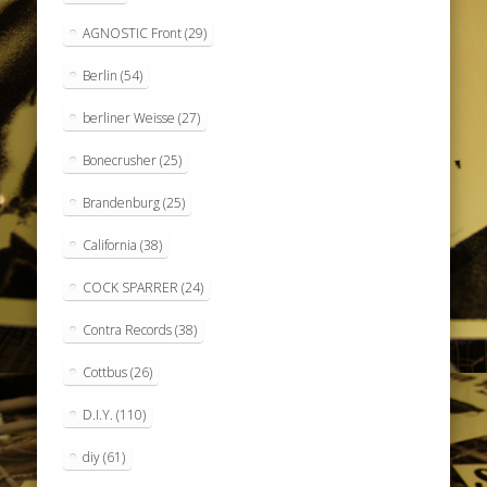
AGNOSTIC Front
(29)
Berlin
(54)
berliner Weisse
(27)
Bonecrusher
(25)
Brandenburg
(25)
California
(38)
COCK SPARRER
(24)
Contra Records
(38)
Cottbus
(26)
D.I.Y.
(110)
diy
(61)