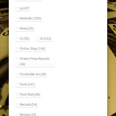
Lp
(47)
Mailorder
(250)
News
(25)
Oi
(35)
oi!
(232)
Online Shop
(164)
Pirates Press Records
(34)
Punishable Act
(28)
Punk
(241)
Punk Rock
(99)
Records
(54)
Review
(23)