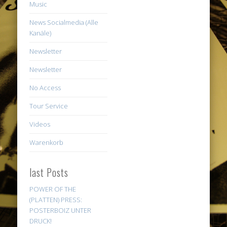
Music
News Socialmedia (Alle
Kanäle)
Newsletter
Newsletter
No Access
Tour Service
Videos
Warenkorb
last Posts
POWER OF THE
(PLATTEN) PRESS:
POSTERBOIZ UNTER
DRUCK!