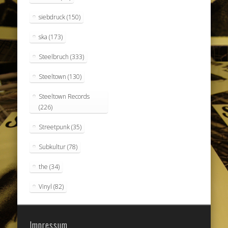
siebdruck
(150)
ska
(173)
Steelbruch
(333)
Steeltown
(130)
Steeltown Records
(226)
Streetpunk
(35)
Subkultur
(78)
the
(34)
Vinyl
(82)
Impressum