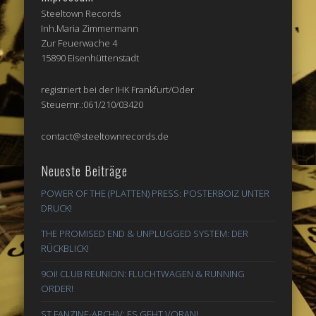
Steeltown Records
Inh.Maria Zimmermann
Zur Feuerwache 4
15890 Eisenhüttenstadt
registriert bei der IHK Frankfurt/Oder
Steuernr.:061/210/03420
contact@steeltownrecords.de
Neueste Beiträge
POWER OF THE (PLATTEN) PRESS: POSTERBOIZ UNTER
DRUCK!
THE PROMISED END & UNPLUGGED SYSTEM: DER
RÜCKBLICK!
9Oi! CLUB REUNION: FLUCHTWAGEN & RUNNING
ORDER!
ST FANZINE-ARCHIV: ES GEHT VORAN!