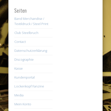
Seiten
Band Merchandise /
Textildruck / Steel Print
Club Steelbruch
Contact
Datenschutzerklärung
Discographie
Kasse
Kundenportal
Lockenkopf Fanzine
Media
Mein Konto