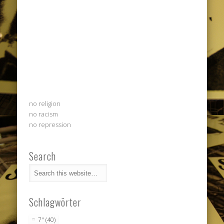
no religion
no racism
no repression
Search
Schlagwörter
7"
(40)