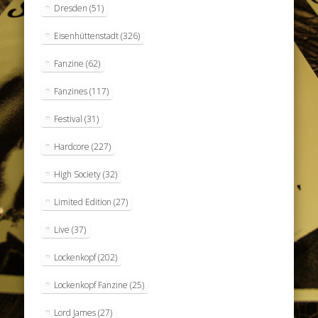
Dresden
(51)
Eisenhüttenstadt
(326)
Fanzine
(62)
Fanzines
(117)
Festival
(31)
Hardcore
(227)
High Society
(32)
Limited Edition
(27)
Live
(37)
Lockenkopf
(202)
Lockenkopf Fanzine
(25)
Lord James
(27)