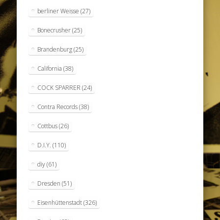
berliner Weisse
(27)
Bonecrusher
(25)
Brandenburg
(25)
California
(38)
COCK SPARRER
(24)
Contra Records
(38)
Cottbus
(26)
D.I.Y.
(110)
diy
(61)
Dresden
(51)
Eisenhüttenstadt
(326)