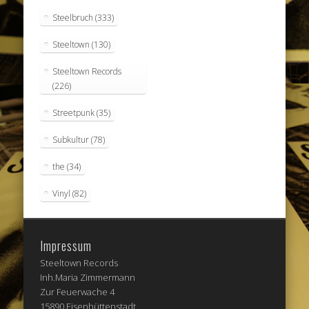
Steelbruch
(333)
Steeltown
(130)
Steeltown Records
(226)
Streetpunk
(35)
Subkultur
(78)
the
(34)
Vinyl
(82)
Impressum
Steeltown Records
Inh.Maria Zimmermann
Zur Feuerwache 4
15890 Eisenhüttenstadt