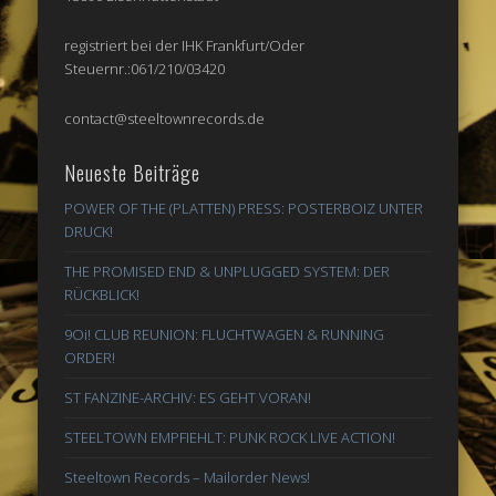
registriert bei der IHK Frankfurt/Oder
Steuernr.:061/210/03420
contact@steeltownrecords.de
Neueste Beiträge
POWER OF THE (PLATTEN) PRESS: POSTERBOIZ UNTER
DRUCK!
THE PROMISED END & UNPLUGGED SYSTEM: DER
RÜCKBLICK!
9Oi! CLUB REUNION: FLUCHTWAGEN & RUNNING
ORDER!
ST FANZINE-ARCHIV: ES GEHT VORAN!
STEELTOWN EMPFIEHLT: PUNK ROCK LIVE ACTION!
Steeltown Records – Mailorder News!