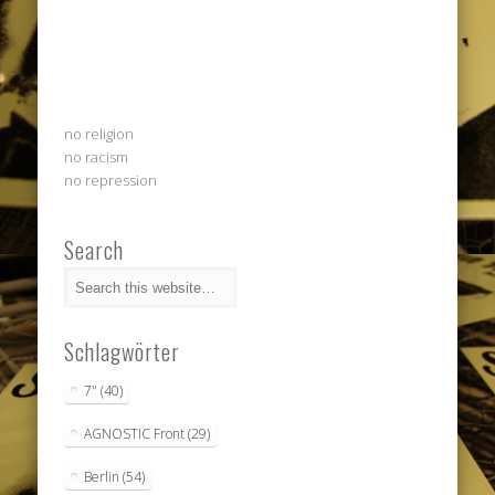
no religion
no racism
no repression
Search
Schlagwörter
7"
(40)
AGNOSTIC Front
(29)
Berlin
(54)