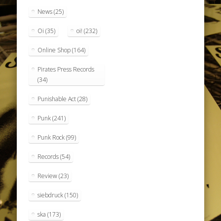
News
(25)
Oi
(35)
oi!
(232)
Online Shop
(164)
Pirates Press Records
(34)
Punishable Act
(28)
Punk
(241)
Punk Rock
(99)
Records
(54)
Review
(23)
siebdruck
(150)
ska
(173)