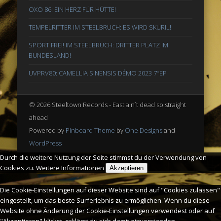
OXO 86: EIN HERZ FÜR HÜTTE!
TEMPELRITTER IM STEELBRUCH: ES WIRD SKURIL!
SPORT FREI! IM STEELBRUCH: DRITTER PLATZ IM
BUNDESLAND!
UVPRV80: CAMELLIA SINENSIS DÉMO 2023 7″EP
© 2026 Steeltown Records - East ain`t dead so straight
ahead
Powered by
Pinboard Theme
by
One Designs
and
WordPress
Durch die weitere Nutzung der Seite stimmst du der Verwendung von
Cookies zu.
Weitere Informationen
Akzeptieren
Die Cookie-Einstellungen auf dieser Website sind auf "Cookies zulassen"
eingestellt, um das beste Surferlebnis zu ermöglichen. Wenn du diese
Website ohne Änderung der Cookie-Einstellungen verwendest oder auf