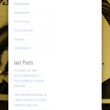
Newsletter
Newsletter
No Access
Tour Service
Videos
Warenkorb
last Posts
POWER OF THE
(PLATTEN) PRESS:
POSTERBOIZ UNTER
DRUCK!
THE PROMISED END &
UNPLUGGED SYSTEM:
DER RÜCKBLICK!