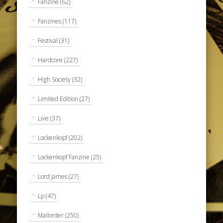
Fanzine
(62)
Fanzines
(117)
Festival
(31)
Hardcore
(227)
High Society
(32)
Limited Edition
(27)
Live
(37)
Lockenkopf
(202)
Lockenkopf Fanzine
(25)
Lord James
(27)
Lp
(47)
Mailorder
(250)