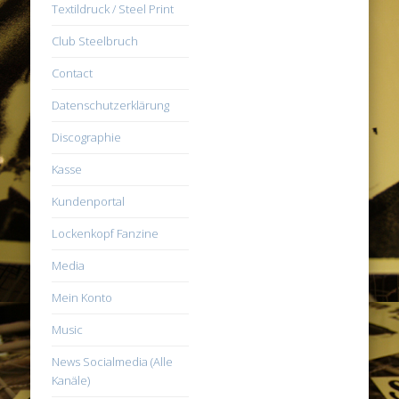
Textildruck / Steel Print
Club Steelbruch
Contact
Datenschutzerklärung
Discographie
Kasse
Kundenportal
Lockenkopf Fanzine
Media
Mein Konto
Music
News Socialmedia (Alle
Kanäle)