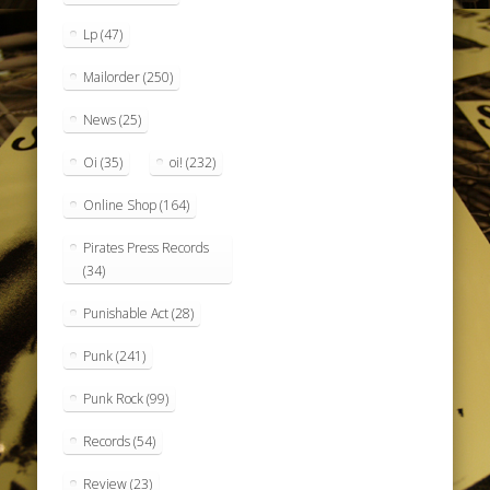
Lp
(47)
Mailorder
(250)
News
(25)
Oi
(35)
oi!
(232)
Online Shop
(164)
Pirates Press Records
(34)
Punishable Act
(28)
Punk
(241)
Punk Rock
(99)
Records
(54)
Review
(23)