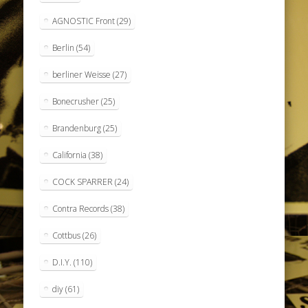
AGNOSTIC Front
(29)
Berlin
(54)
berliner Weisse
(27)
Bonecrusher
(25)
Brandenburg
(25)
California
(38)
COCK SPARRER
(24)
Contra Records
(38)
Cottbus
(26)
D.I.Y.
(110)
diy
(61)