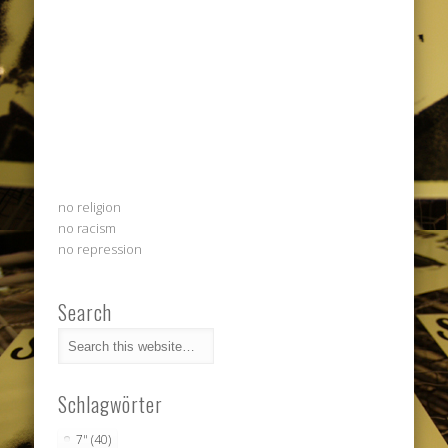
no religion
no racism
no repression
Search
Schlagwörter
7"
(40)