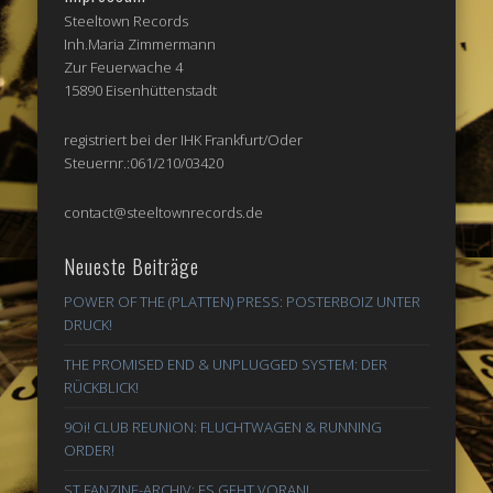
Steeltown Records
Inh.Maria Zimmermann
Zur Feuerwache 4
15890 Eisenhüttenstadt
registriert bei der IHK Frankfurt/Oder
Steuernr.:061/210/03420
contact@steeltownrecords.de
Neueste Beiträge
POWER OF THE (PLATTEN) PRESS: POSTERBOIZ UNTER
DRUCK!
THE PROMISED END & UNPLUGGED SYSTEM: DER
RÜCKBLICK!
9Oi! CLUB REUNION: FLUCHTWAGEN & RUNNING
ORDER!
ST FANZINE-ARCHIV: ES GEHT VORAN!