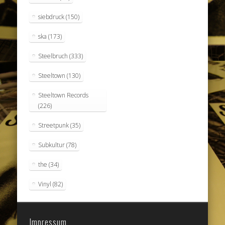
siebdruck
(150)
ska
(173)
Steelbruch
(333)
Steeltown
(130)
Steeltown Records
(226)
Streetpunk
(35)
Subkultur
(78)
the
(34)
Vinyl
(82)
Impressum