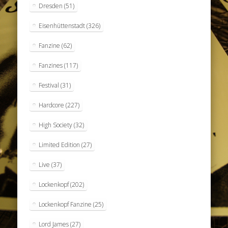
Dresden
(51)
Eisenhüttenstadt
(326)
Fanzine
(62)
Fanzines
(117)
Festival
(31)
Hardcore
(227)
High Society
(32)
Limited Edition
(27)
Live
(37)
Lockenkopf
(202)
Lockenkopf Fanzine
(25)
Lord James
(27)