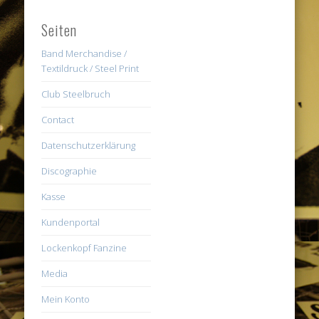
Seiten
Band Merchandise /
Textildruck / Steel Print
Club Steelbruch
Contact
Datenschutzerklärung
Discographie
Kasse
Kundenportal
Lockenkopf Fanzine
Media
Mein Konto