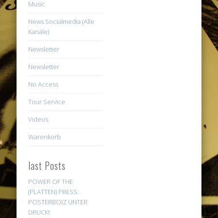
Music
News Socialmedia (Alle
Kanäle)
Newsletter
Newsletter
No Access
Tour Service
Videos
Warenkorb
last Posts
POWER OF THE
(PLATTEN) PRESS:
POSTERBOIZ UNTER
DRUCK!