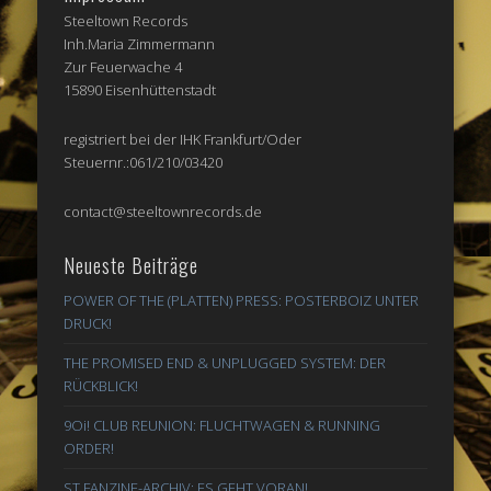
Steeltown Records
Inh.Maria Zimmermann
Zur Feuerwache 4
15890 Eisenhüttenstadt
registriert bei der IHK Frankfurt/Oder
Steuernr.:061/210/03420
contact@steeltownrecords.de
Neueste Beiträge
POWER OF THE (PLATTEN) PRESS: POSTERBOIZ UNTER
DRUCK!
THE PROMISED END & UNPLUGGED SYSTEM: DER
RÜCKBLICK!
9Oi! CLUB REUNION: FLUCHTWAGEN & RUNNING
ORDER!
ST FANZINE-ARCHIV: ES GEHT VORAN!