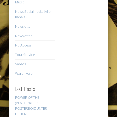
Music
News Socialmedia (Alle
Kanäle)
Newsletter
Newsletter
No Access
Tour Service
Videos
Warenkorb
last Posts
POWER OF THE
(PLATTEN) PRESS:
POSTERBOIZ UNTER
DRUCK!