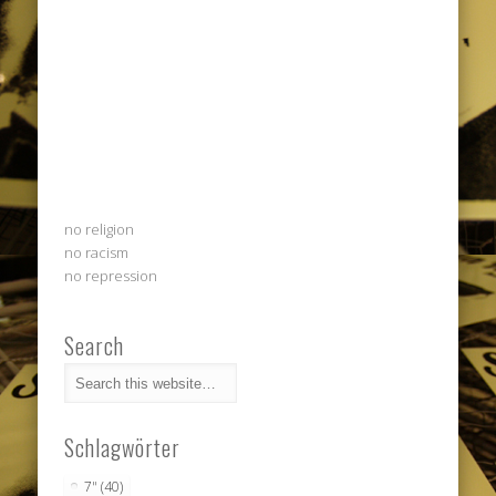
no religion
no racism
no repression
Search
Schlagwörter
7"
(40)