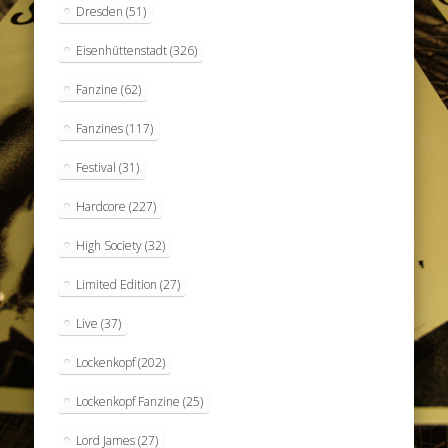
Dresden
(51)
Eisenhüttenstadt
(326)
Fanzine
(62)
Fanzines
(117)
Festival
(31)
Hardcore
(227)
High Society
(32)
Limited Edition
(27)
Live
(37)
Lockenkopf
(202)
Lockenkopf Fanzine
(25)
Lord James
(27)