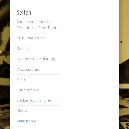
Seiten
Band Merchandise /
Textildruck / Steel Print
Club Steelbruch
Contact
Datenschutzerklärung
Discographie
Kasse
Kundenportal
Lockenkopf Fanzine
Media
Mein Konto