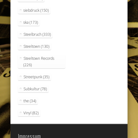
siebdruck
(150)
ska
(173)
Steelbruch
(333)
Steeltown
(130)
Steeltown Records
(226)
Streetpunk
(35)
Subkultur
(78)
the
(34)
Vinyl
(82)
Impressum