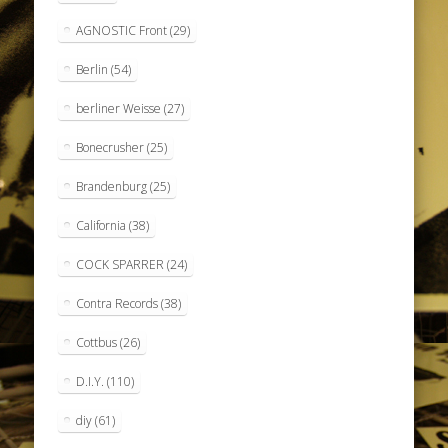
AGNOSTIC Front
(29)
Berlin
(54)
berliner Weisse
(27)
Bonecrusher
(25)
Brandenburg
(25)
California
(38)
COCK SPARRER
(24)
Contra Records
(38)
Cottbus
(26)
D.I.Y.
(110)
diy
(61)