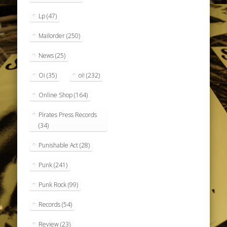
Lp
(47)
Mailorder
(250)
News
(25)
Oi
(35)
oi!
(232)
Online Shop
(164)
Pirates Press Records
(34)
Punishable Act
(28)
Punk
(241)
Punk Rock
(99)
Records
(54)
Review
(23)