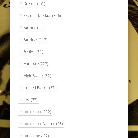
Dresden
(51)
Eisenhüttenstadt
(326)
Fanzine
(62)
Fanzines
(117)
Festival
(31)
Hardcore
(227)
High Society
(32)
Limited Edition
(27)
Live
(37)
Lockenkopf
(202)
Lockenkopf Fanzine
(25)
Lord James
(27)