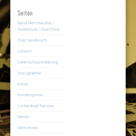
Seiten
Band Merchandise /
Textildruck / Steel Print
Club Steelbruch
Contact
Datenschutzerklärung
Discographie
Kasse
Kundenportal
Lockenkopf Fanzine
Media
Mein Konto