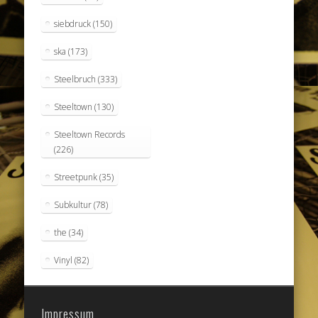
siebdruck
(150)
ska
(173)
Steelbruch
(333)
Steeltown
(130)
Steeltown Records
(226)
Streetpunk
(35)
Subkultur
(78)
the
(34)
Vinyl
(82)
Impressum