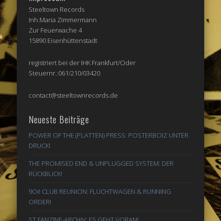
Steeltown Records
Inh.Maria Zimmermann
Zur Feuerwache 4
15890 Eisenhüttenstadt
registriert bei der IHK Frankfurt/Oder
Steuernr.:061/210/03420
contact@steeltownrecords.de
Neueste Beiträge
POWER OF THE (PLATTEN) PRESS: POSTERBOIZ UNTER
DRUCK!
THE PROMISED END & UNPLUGGED SYSTEM: DER
RÜCKBLICK!
9Oi! CLUB REUNION: FLUCHTWAGEN & RUNNING
ORDER!
ST FANZINE-ARCHIV: ES GEHT VORAN!