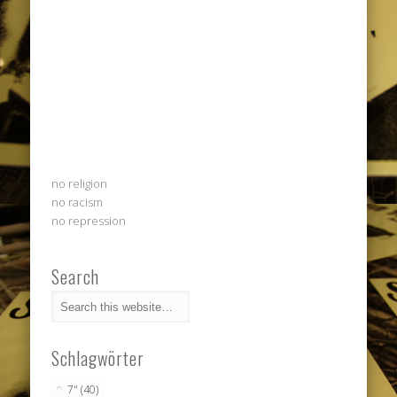
no religion
no racism
no repression
Search
Schlagwörter
7"
(40)