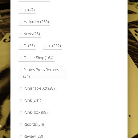
Lp
(47)
Mailorder
(250)
News
(25)
Oi
(35)
oi!
(232)
Online Shop
(164)
Pirates Press Records
(34)
Punishable Act
(28)
Punk
(241)
Punk Rock
(99)
Records
(54)
Review
(23)