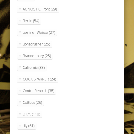
AGNOSTIC Front
(29)
Berlin
(54)
berliner Weisse
(27)
Bonecrusher
(25)
Brandenburg
(25)
California
(38)
COCK SPARRER
(24)
Contra Records
(38)
Cottbus
(26)
D.I.Y.
(110)
diy
(61)