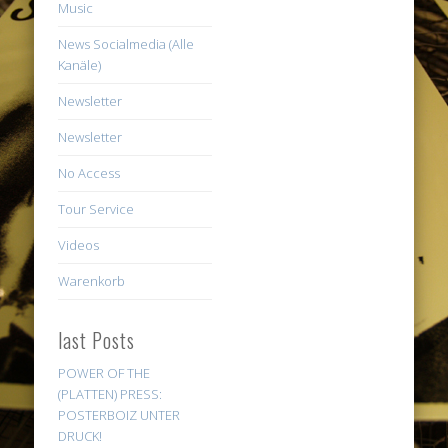
Music
News Socialmedia (Alle
Kanäle)
Newsletter
Newsletter
No Access
Tour Service
Videos
Warenkorb
last Posts
POWER OF THE
(PLATTEN) PRESS:
POSTERBOIZ UNTER
DRUCK!