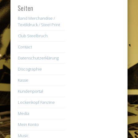
Seiten
Band Merchandise /
Textildruck / Steel Print
Club Steelbruch
Contact
Datenschutzerklärung
Discographie
Kasse
Kundenportal
Lockenkopf Fanzine
Media
Mein Konto
Music