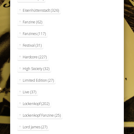
Eisenhüttenstadt
(326)
Fanzine
(62)
Fanzines
(117)
Festival
(31)
Hardcore
(227)
High Society
(32)
Limited Edition
(27)
Live
(37)
Lockenkopf
(202)
Lockenkopf Fanzine
(25)
Lord James
(27)