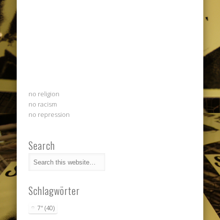
no religion
no racism
no repression
Search
Schlagwörter
7"
(40)