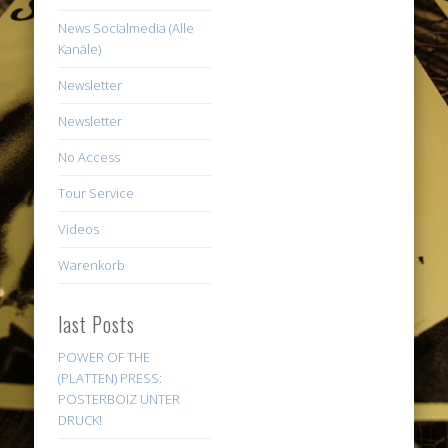
News Socialmedia (Alle
Kanäle)
Newsletter
Newsletter
No Access
Tour Service
Videos
Warenkorb
last Posts
POWER OF THE
(PLATTEN) PRESS:
POSTERBOIZ UNTER
DRUCK!