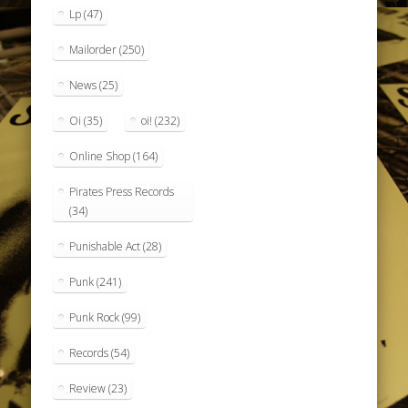
Lp
(47)
Mailorder
(250)
News
(25)
Oi
(35)
oi!
(232)
Online Shop
(164)
Pirates Press Records
(34)
Punishable Act
(28)
Punk
(241)
Punk Rock
(99)
Records
(54)
Review
(23)