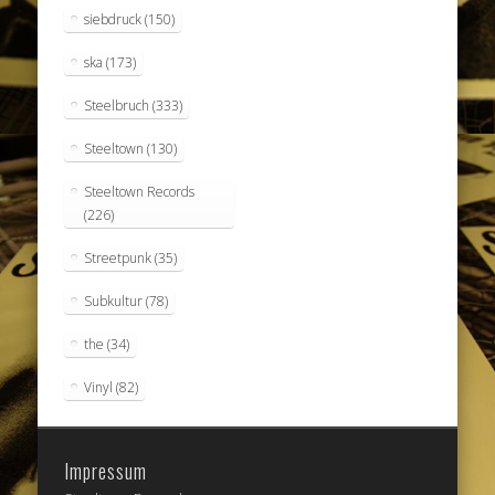
siebdruck
(150)
ska
(173)
Steelbruch
(333)
Steeltown
(130)
Steeltown Records
(226)
Streetpunk
(35)
Subkultur
(78)
the
(34)
Vinyl
(82)
Impressum