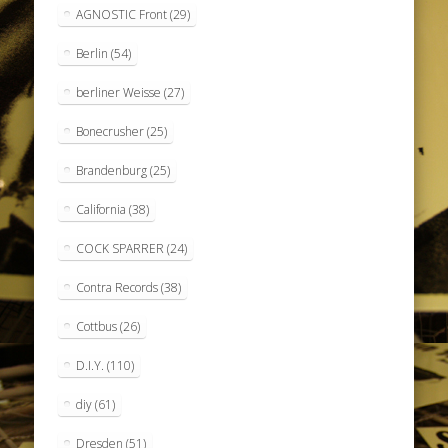
AGNOSTIC Front
(29)
Berlin
(54)
berliner Weisse
(27)
Bonecrusher
(25)
Brandenburg
(25)
California
(38)
COCK SPARRER
(24)
Contra Records
(38)
Cottbus
(26)
D.I.Y.
(110)
diy
(61)
Dresden
(51)