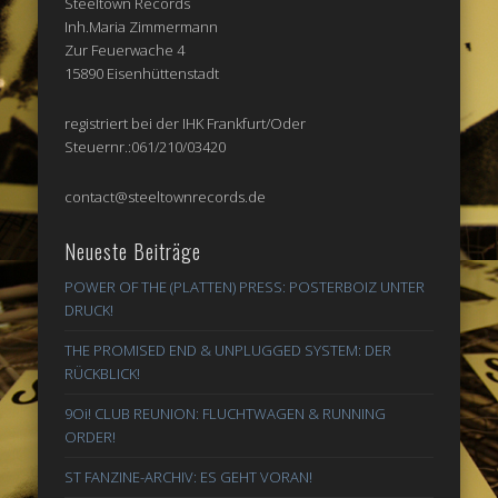
Steeltown Records
Inh.Maria Zimmermann
Zur Feuerwache 4
15890 Eisenhüttenstadt
registriert bei der IHK Frankfurt/Oder
Steuernr.:061/210/03420
contact@steeltownrecords.de
Neueste Beiträge
POWER OF THE (PLATTEN) PRESS: POSTERBOIZ UNTER
DRUCK!
THE PROMISED END & UNPLUGGED SYSTEM: DER
RÜCKBLICK!
9Oi! CLUB REUNION: FLUCHTWAGEN & RUNNING
ORDER!
ST FANZINE-ARCHIV: ES GEHT VORAN!