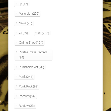
Lp
(47)
Mailorder
(250)
News
(25)
Oi
(35)
oi!
(232)
Online Shop
(164)
Pirates Press Records
(34)
Punishable Act
(28)
Punk
(241)
Punk Rock
(99)
Records
(54)
Review
(23)