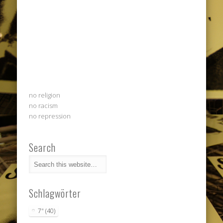
no religion
no racism
no repression
Search
Schlagwörter
7"
(40)