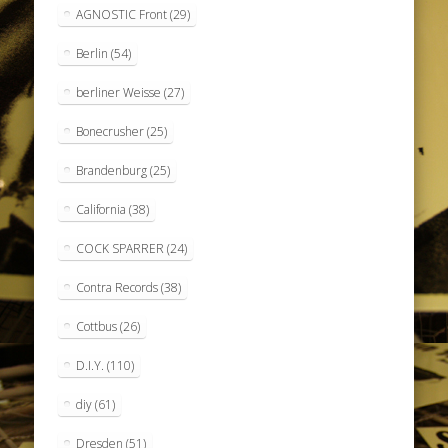
AGNOSTIC Front
(29)
Berlin
(54)
berliner Weisse
(27)
Bonecrusher
(25)
Brandenburg
(25)
California
(38)
COCK SPARRER
(24)
Contra Records
(38)
Cottbus
(26)
D.I.Y.
(110)
diy
(61)
Dresden
(51)