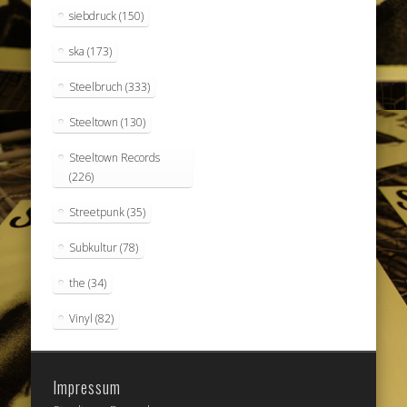
siebdruck
(150)
ska
(173)
Steelbruch
(333)
Steeltown
(130)
Steeltown Records
(226)
Streetpunk
(35)
Subkultur
(78)
the
(34)
Vinyl
(82)
Impressum