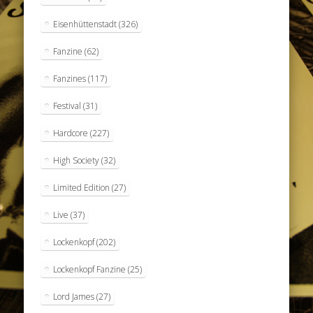
Eisenhüttenstadt
(326)
Fanzine
(62)
Fanzines
(117)
Festival
(31)
Hardcore
(227)
High Society
(32)
Limited Edition
(27)
Live
(37)
Lockenkopf
(202)
Lockenkopf Fanzine
(25)
Lord James
(27)