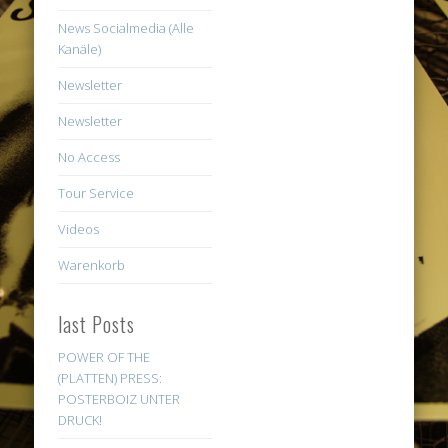
News Socialmedia (Alle
Kanäle)
Newsletter
Newsletter
No Access
Tour Service
Videos
Warenkorb
last Posts
POWER OF THE
(PLATTEN) PRESS:
POSTERBOIZ UNTER
DRUCK!