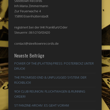
Steeltown Records
Inh.Maria Zimmermann
Zur Feuerwache 4
15890 Eisenhüttenstadt
registriert bei der IHK Frankfurt/Oder
Steuernr.:061/210/03420
contact@steeltownrecords.de
Neueste Beiträge
POWER OF THE (PLATTEN) PRESS: POSTERBOIZ UNTER
DRUCK!
THE PROMISED END & UNPLUGGED SYSTEM: DER
RÜCKBLICK!
9Oi! CLUB REUNION: FLUCHTWAGEN & RUNNING
ORDER!
ST FANZINE-ARCHIV: ES GEHT VORAN!