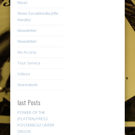
Music
News Socialmedia (Alle
Kanäle)
Newsletter
Newsletter
No Access
Tour Service
Videos
Warenkorb
last Posts
POWER OF THE
(PLATTEN) PRESS:
POSTERBOIZ UNTER
DRUCK!