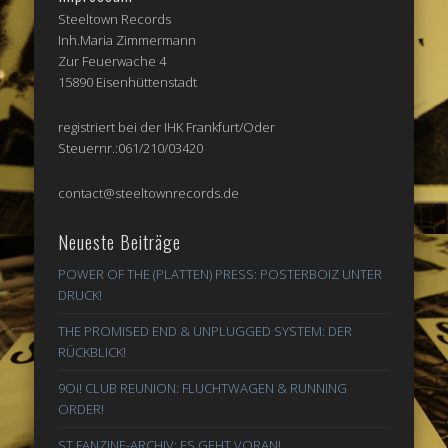
Steeltown Records
Inh.Maria Zimmermann
Zur Feuerwache 4
15890 Eisenhüttenstadt
registriert bei der IHK Frankfurt/Oder
Steuernr.:061/210/03420
contact@steeltownrecords.de
Neueste Beiträge
POWER OF THE (PLATTEN) PRESS: POSTERBOIZ UNTER
DRUCK!
THE PROMISED END & UNPLUGGED SYSTEM: DER
RÜCKBLICK!
9Oi! CLUB REUNION: FLUCHTWAGEN & RUNNING
ORDER!
ST FANZINE-ARCHIV: ES GEHT VORAN!