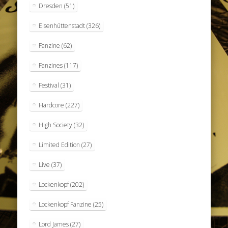
Dresden
(51)
Eisenhüttenstadt
(326)
Fanzine
(62)
Fanzines
(117)
Festival
(31)
Hardcore
(227)
High Society
(32)
Limited Edition
(27)
Live
(37)
Lockenkopf
(202)
Lockenkopf Fanzine
(25)
Lord James
(27)