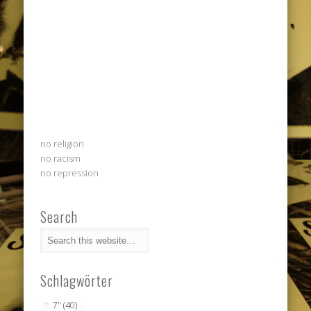
no religion
no racism
no repression
Search
Schlagwörter
7"
(40)