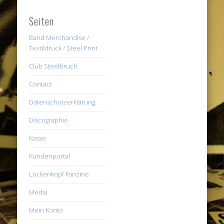
Seiten
Band Merchandise /
Textildruck / Steel Print
Club Steelbruch
Contact
Datenschutzerklärung
Discographie
Kasse
Kundenportal
Lockenkopf Fanzine
Media
Mein Konto