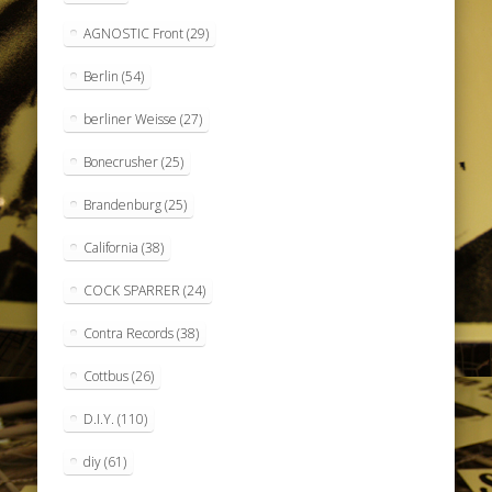
AGNOSTIC Front
(29)
Berlin
(54)
berliner Weisse
(27)
Bonecrusher
(25)
Brandenburg
(25)
California
(38)
COCK SPARRER
(24)
Contra Records
(38)
Cottbus
(26)
D.I.Y.
(110)
diy
(61)