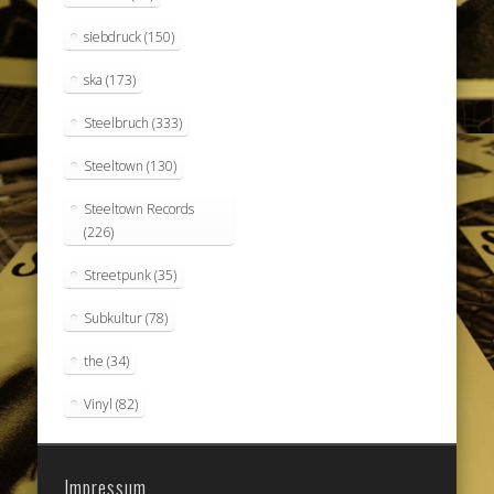
siebdruck
(150)
ska
(173)
Steelbruch
(333)
Steeltown
(130)
Steeltown Records
(226)
Streetpunk
(35)
Subkultur
(78)
the
(34)
Vinyl
(82)
Impressum