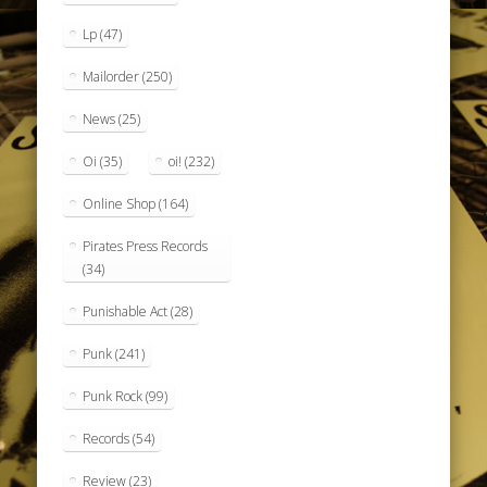
Lp
(47)
Mailorder
(250)
News
(25)
Oi
(35)
oi!
(232)
Online Shop
(164)
Pirates Press Records
(34)
Punishable Act
(28)
Punk
(241)
Punk Rock
(99)
Records
(54)
Review
(23)